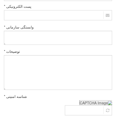
پست الکترونیکی *
وابستگی سازمانی *
توضیحات *
شناسه امنیتی *