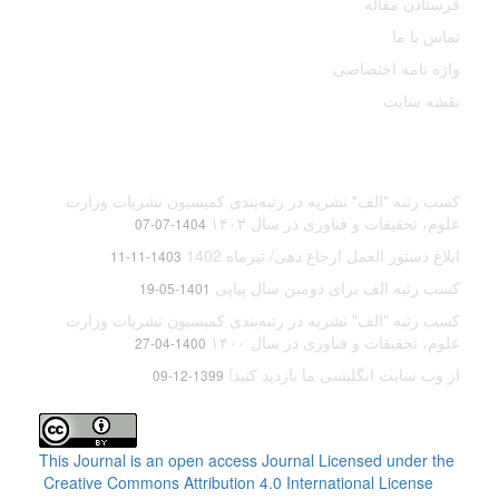
فرستادن مقاله
تماس با ما
واژه نامه اختصاصی
نقشه سایت
آخرین اخبار
کسب رتبه "الف" نشریه در رتبه‌بندی کمیسیون نشریات وزارت
علوم، تحقیقات و فناوری در سال ۱۴۰۳
1404-07-07
ابلاغ دستور العمل ارجاع دهی/ تیرماه 1402
1403-11-11
کسب رتبه الف برای دومین سال پیاپی
1401-05-19
کسب رتبه "الف" نشریه در رتبه‌بندی کمیسیون نشریات وزارت
علوم، تحقیقات و فناوری در سال ۱۴۰۰
1400-04-27
از وب سایت انگلیسی ما بازدید کنید!
1399-12-09
This Journal is an open access Journal Licensed
under the
Creative Commons Attribution 4.0 International License