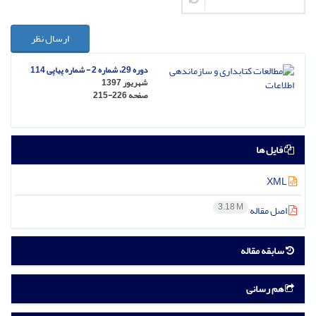
ارسال نظر
دوره 29، شماره 2 - شماره پیاپی 114
شهریور 1397
صفحه
215-226
فایل ها
XML
3.18 M
اصل مقاله
سابقه مقاله
هم رسانی