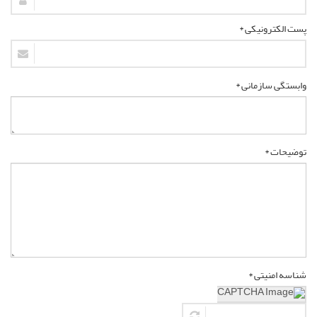
پست الکترونیکی *
وابستگی سازمانی *
توضیحات *
شناسه امنیتی *