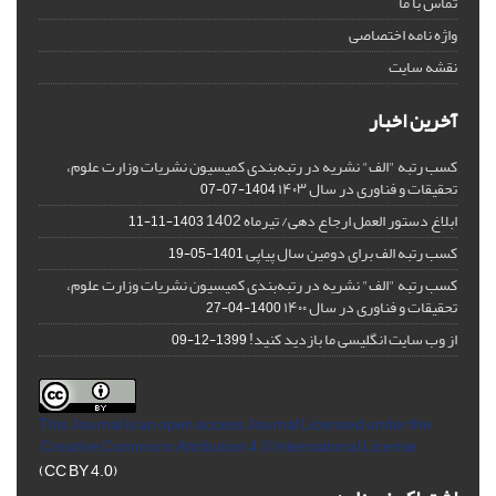
تماس با ما
واژه نامه اختصاصی
نقشه سایت
آخرین اخبار
کسب رتبه "الف" نشریه در رتبه‌بندی کمیسیون نشریات وزارت علوم،
تحقیقات و فناوری در سال ۱۴۰۳
1404-07-07
ابلاغ دستور العمل ارجاع دهی/ تیرماه 1402
1403-11-11
کسب رتبه الف برای دومین سال پیاپی
1401-05-19
کسب رتبه "الف" نشریه در رتبه‌بندی کمیسیون نشریات وزارت علوم،
تحقیقات و فناوری در سال ۱۴۰۰
1400-04-27
از وب سایت انگلیسی ما بازدید کنید!
1399-12-09
This Journal is an open access Journal Licensed
under the
Creative Commons Attribution 4.0 International License
(CC BY 4.0)