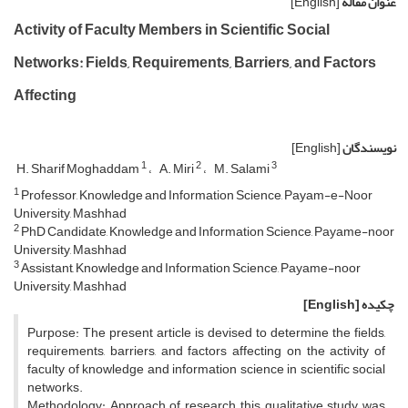
عنوان مقاله
[English]
Activity of Faculty Members in Scientific Social
Networks: Fields, Requirements, Barriers, and Factors
Affecting
نویسندگان
[English]
1
2
3
H. Sharif Moghaddam
A. Miri
M. Salami
1
Professor, Knowledge and Information Science, Payam-e-Noor
University, Mashhad
2
PhD Candidate, Knowledge and Information Science, Payame-noor
University, Mashhad
3
Assistant, Knowledge and Information Science, Payame-noor
University, Mashhad
چکیده
[English]
Purpose: The present article is devised to determine the fields,
requirements, barriers, and factors affecting on the activity of
faculty of knowledge and information science in scientific social
networks.
Methodology: Approach of research, this qualitative study was