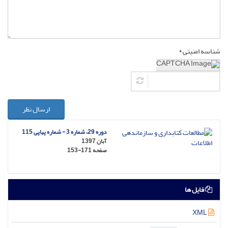
شناسه امنیتی *
ارسال نظر
دوره 29، شماره 3 - شماره پیاپی 115
آبان 1397
صفحه
153-171
فایل ها
XML