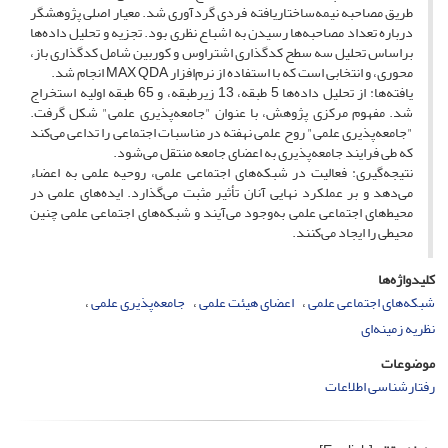
طریق مصاحبه نیمه‌ساختاریافته فردی گردآوری شد. معیار اصلی پژوهشگر
درباره تعداد مصاحبه‌ها رسیدن به اشباع نظری بود. تجزیه و تحلیل داده‌ها
براساس تحلیل سه سطح کدگذاری اشتراوس و کوربین شامل کدگذاری باز،
محوری، و انتخابی است که با استفاده از نرم‌افزار MAX QDA انجام شد.
یافته‌ها: از تحلیل داده‌ها 5 طبقه، 13 زیرطبقه، و 65 طبقه اولیه استخراج
شد. مفهوم مرکزی پژوهش، با عنوان "جامعه‌پذیری علمی" شکل گرفت.
"جامعه‌پذیری علمی" روح علمی نهفته در مناسبات اجتماعی را تداعی می‌کند
که طی فرایند جامعه‌پذیری به اعضای جامعه منتقل می‌شود.
نتیجه‌گیری: فعالیت در شبکه‌های اجتماعی علمی، روحیه علمی به اعضاء
می‌دهد و بر عملکرد نهایی آنان تأثیر مثبت می‌گذارد. ایده‌های علمی در
محیط‌های اجتماعی علمی به‌وجود می‌آیند و شبکه‌های اجتماعی علمی چنین
محیطی را ایجاد می‌کنند.
کلیدواژه‌ها
شبکه‌های اجتماعی علمی
اعضای هیئت علمی
جامعه‌پذیری علمی
نظریه زمینه‌ای
موضوعات
رفتارشناسی اطلاعات