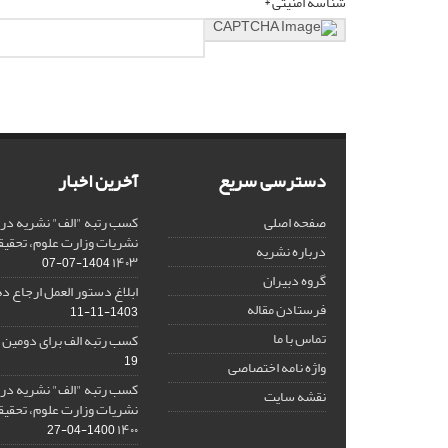
شناسه امنیتی *
دسترسی سریع
آخرین اخبار
صفحه اصلی
کسب رتبه "الف" نشریه در 
نشریات وزارت علوم، تحقیق
درباره نشریه
۱۴۰۳
1404-07-07
گروه دبیران
ابلاغ دستور العمل ارجاع دهی/ 
فرستادن مقاله
1403-11-11
تماس با ما
کسب رتبه الف برای دومین 
19
واژه نامه اختصاصی
کسب رتبه "الف" نشریه در 
نقشه سایت
نشریات وزارت علوم، تحقیق
۱۴۰۰
1400-04-27