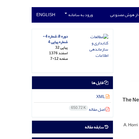
 از هوش مصنوعی
ورود به سامانه
ENGLISH
دوره 8، شماره 4 -
شماره پیاپی 4
پیاپی 32
اسفند 1376
صفحه
7-12
فایل ها
XML
The Nec
650.72 K
اصل مقاله
A. Horri
سابقه مقاله