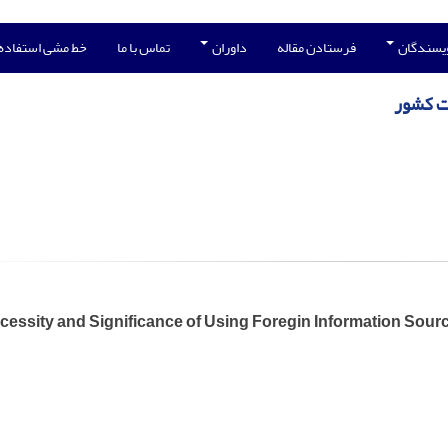
ویسندگان
فرستادن مقاله
داوران
تماس با ما
خط مشی استفاده
ات کشور
essity and Significance of Using Foregin Information Source