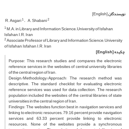
نویسندگان
[English]
1
2
R. Asgari
A. Shabani
1
M.A. in Library and Information Science; University of Isfahan,
Isfahan, I.R. Iran
2
Associate Professor of Library and Information Science; University
of Isfahan, Isfahan, I.R. Iran
چکیده
[English]
Purpose: This research studies and compares the electronic
reference services in the websites of central university libraries
of the central region of Iran.
Design/Methodology/Approach: The research method was
descriptive. The standard checklist for evaluating electronic
reference services was used for data collection. The research
population included the websites of the central libraries of state
universities in the central region of Iran.
Findings: The websites function best in navigation services and
linking to electronic resources; 79.16 percent provide navigation
services and 63.33 percent provide linking to electronic
resources. None of the websites provide a synchronous