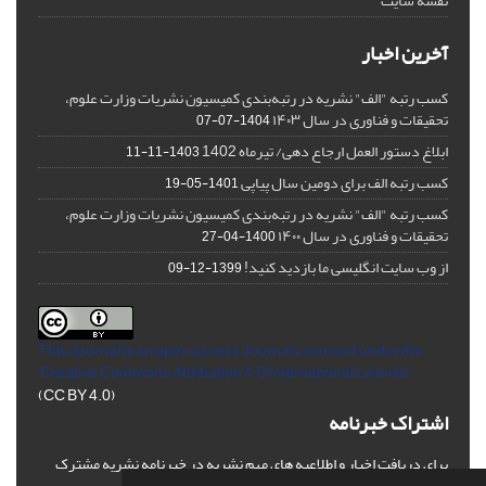
نقشه سایت
آخرین اخبار
کسب رتبه "الف" نشریه در رتبه‌بندی کمیسیون نشریات وزارت علوم،
تحقیقات و فناوری در سال ۱۴۰۳
1404-07-07
ابلاغ دستور العمل ارجاع دهی/ تیرماه 1402
1403-11-11
کسب رتبه الف برای دومین سال پیاپی
1401-05-19
کسب رتبه "الف" نشریه در رتبه‌بندی کمیسیون نشریات وزارت علوم،
تحقیقات و فناوری در سال ۱۴۰۰
1400-04-27
از وب سایت انگلیسی ما بازدید کنید!
1399-12-09
This Journal is an open access Journal Licensed
under the
Creative Commons Attribution 4.0 International License
(CC BY 4.0)
اشتراک خبرنامه
برای دریافت اخبار و اطلاعیه های مهم نشریه در خبرنامه نشریه مشترک
شوید.