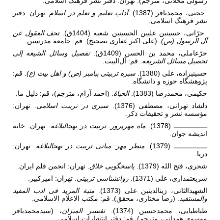
رسولی محلاتی، مترجم). تهران: دفتر نشر فرهنگ اسلامی.
حجتی، محمدباقر (1387).
آداب تعلیم و تعلم در اسلام
. تهران: دفتر
نشر فرهنگ اسلامی.
حرّانی، حسین­بن علی­بن الحسین­بن شعبه (1404ق).
تحف العقول عن
آل الرسول (ص)
. (علی اکبر غفاری تصحیح). قم: جامعه مدرسین.
حرّعاملی، محمد بن الحسن (1409ق).
تفصیل وسائل الشیعه إلی
تحصیل مسائل الشریعه
. قم: آل‌البیت.
حسینی­زاده، علی (1380).
سیره تربیتی پیامبر (ص) و اهل بیت (ع)
. قم:
پژوهشگاه حوزه و دانشگاه.
حکیمی، محمدرضا (1383).
الحیا
ۀ
. (احمد آرام، مترجم)، قم: دلیل ما.
دلشاد تهرانی، مصطفی (1376).
سیری در تربیت اسلامی
. تهران:
مؤسسه نشر و تحقیقات ذکر.
ـــــــــــــــــ (1378).
ماه مهرپرور: تربیت در نهج­البلاغه.
تهران: خانه
اندیشه جوان.
ـــــــــــــــــ (1379).
منظر مهر: مبانی تربیت در نهج­البلاغه
. تهران:
دریا.
شجری، فتح الله (1379).
پاسخگویی خلاق
. تهران: انجمن قلم ایران.
شریعتمداری، علی (1371).
روانشناسی تربیتی
. تهران: امیرکبیر.
الشهیدالثانی، زین­الدین­بن علی (1373).
منیة المرید فی ادب المفید
والمستفید
. (رضا مختاری، محقق). قم: مکتب الاعلام الاسلامی.
طباطبایی، محمدحسین (1374).
تفسیر المیزان
، (سیدمحمدباقر
موسوی همدانی، مترجم). قم: دفتر انتشارات اسلامی.