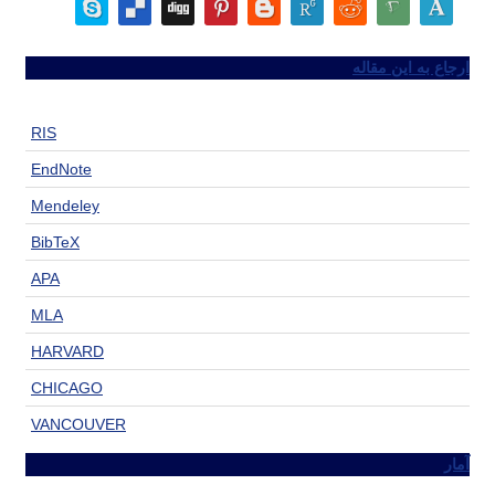
ارجاع به این مقاله
RIS
EndNote
Mendeley
BibTeX
APA
MLA
HARVARD
CHICAGO
VANCOUVER
آمار