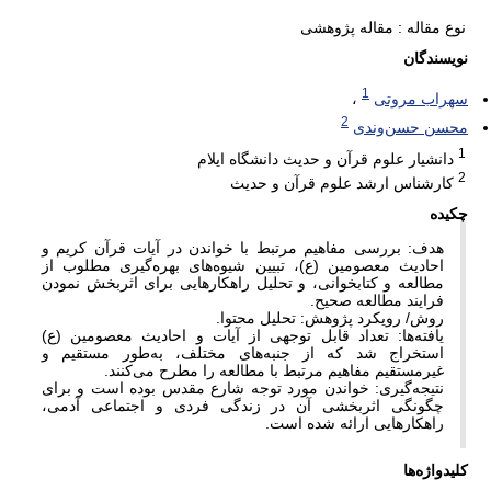
نوع مقاله : مقاله پژوهشی
نویسندگان
1
سهراب مروتی
2
محسن حسن‌وندی
1
دانشیار علوم قرآن و حدیث دانشگاه ایلام
2
کارشناس ارشد علوم قرآن و حدیث
چکیده
هدف: بررسی مفاهیم مرتبط با خواندن در آیات قرآن کریم و
احادیث معصومین (ع)، تبیین شیوه‌‌های بهره‌گیری مطلوب از
مطالعه و کتابخوانی، و تحلیل راهکارهایی برای اثربخش نمودن
فرایند مطالعه صحیح.
روش/ رویکرد پژوهش: تحلیل محتوا.
یافته‌ها: تعداد قابل توجهی از آیات و احادیث معصومین (ع)
استخراج شد که از جنبه‌های مختلف، به‌طور مستقیم و
غیرمستقیم مفاهیم مرتبط با مطالعه را مطرح می‌کنند.
نتیجه‌گیری: خواندن مورد توجه شارع مقدس بوده است و برای
چگونگی اثربخشی آن در زندگی فردی و اجتماعی آدمی،
راهکارهایی ارائه شده است.
کلیدواژه‌ها