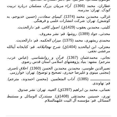
عطاران، محمد (1366).
آراء مربیان بزرگ مسلمان درباره تربیت
کودک
. تهران: مدرسه.
غزالی، محمدبن محمد (1374).
کیمیای سعادت
، (حسین خدیوجم، به
کوشش). تهران: شرکت انتشارات علمی و فرهنگی.
کلینی، محمدبن یعقوب (1429ق).
اصول کافی
. قم: دارالحدیث.
محدثی، جواد (1389).
روش­ها
. قم: نشر معروف.
محمدی ری­شهری، محمد (1375).
میزان الحکمه
. قم: دارالحدیث.
معتزلی، ابن ابی­الحدید (1404ق).
شرح نهج­البلاغه
. قم: کتابخانه آیت­الله
مرعشی نجفی.
نجاتی، محمدعثمان (1367).
قرآن و روانشناسی
. (عباس عرب،
مترجم). مشهد: بنیاد پژوهش­های اسلامی آستان قدس رضوی.
نصیرالدین طوسی، محمدبن محمدبن الحسن (1360).
اخلاق ناصری
.
(مجتبی مینوی و علیرضا حیدری، تصحیح و توضیح). تهران: خوارزمی.
ـــــــــــــــــــ (1385).
آداب المتعلمین
. (محسن احمدوند، مترجم).
قم: نهاوندی.
نعمانی، محمد بن ابراهیم (1397ق).
الغیبه
. تهران: نشر صدوق.
نوری، حسین­بن محمدتقی (1408ق).
مستدرک الوسائل و مستنبط
المسائل
. قم: مؤسسه آل البیت علیهم­السلام.