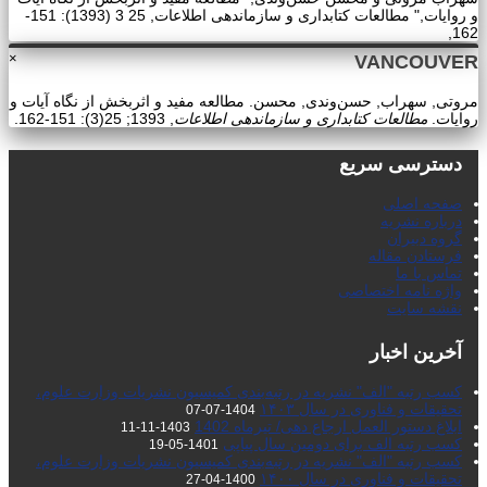
و روایات," مطالعات کتابداری و سازماندهی اطلاعات, 25 3 (1393): 151-
162,
×
VANCOUVER
مروتی, سهراب, حسن‌وندی, محسن. مطالعه مفید و اثربخش از نگاه آیات و
روایات.
مطالعات کتابداری و سازماندهی اطلاعات
, 1393; 25(3): 151-162.
دسترسی سریع
صفحه اصلی
درباره نشریه
گروه دبیران
فرستادن مقاله
تماس با ما
واژه نامه اختصاصی
نقشه سایت
آخرین اخبار
کسب رتبه "الف" نشریه در رتبه‌بندی کمیسیون نشریات وزارت علوم،
تحقیقات و فناوری در سال ۱۴۰۳
1404-07-07
ابلاغ دستور العمل ارجاع دهی/ تیرماه 1402
1403-11-11
کسب رتبه الف برای دومین سال پیاپی
1401-05-19
کسب رتبه "الف" نشریه در رتبه‌بندی کمیسیون نشریات وزارت علوم،
تحقیقات و فناوری در سال ۱۴۰۰
1400-04-27