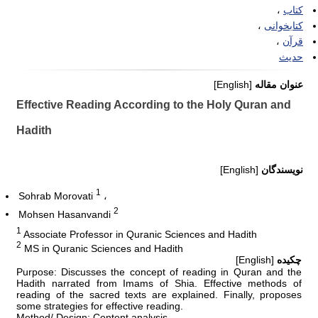
کتاب
کتابخوانی
قرآن
حدیث
عنوان مقاله
[English]
Effective Reading According to the Holy Quran and
Hadith
نویسندگان
[English]
1
Sohrab Morovati
2
Mohsen Hasanvandi
1
Associate Professor in Quranic Sciences and Hadith
2
MS in Quranic Sciences and Hadith
چکیده
[English]
Purpose: Discusses the concept of reading in Quran and the
Hadith narrated from Imams of Shia. Effective methods of
reading of the sacred texts are explained. Finally, proposes
some strategies for effective reading.
Method/ Design: Content analysis.