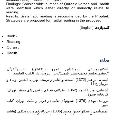
Findings: Considerable number of Quranic verses and Hadith
were identified which either directly or indirectly relate to
reading.
Results: Systematic reading is recommended by the Prophet.
Strategies are proposed for fruitful reading in the proposed.
کلیدواژه‌ها
[English]
Book
Reading
Quran
Hadith
مراجع
ابن­کثیردمشقی، اسماعیل­بن عمرو (1419ق).
تفسیرالقرآن
العظیم،تحقیق محمدحسین شمس
الدین
. بیروت: دار الکتب العلمیه.
امینی، ابراهیم (1372).
اسلام و تعلیم و تربیت
. تهران: انجمن اولیاء و
مربیان ج.ا.ا.
آشتیانی، میرزا احمد (1362).
طرائف الحکم یا اندرزهای ممتاز
. تهران:
کتابخانه صدوق.
برومند، مهدی (1379).
شیوه
های تعلیم در قرآن و سنّت
. تهران: کتاب
مبین.
تمیمی­آمدی، عبدالواحدبن محمد (1386).
غررالحکم و دررالکلم
.
(هاشم