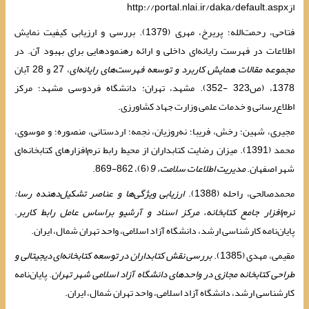
ازhttp://portal.nlai.ir/daka/default.aspx
فتاحی، رحمت‌الله؛ پریرخ، مهری (1379). بررسی و ارزیابی کیفیت نمایش
اطلاعات در فهرست رایانه‌ای داخلی و ارائه رهنمودهایی برای بهبود آن. در
مجموعه مقالات همایش کاربرد و توسعه فهرست‌های رایانه‌ای
، 27 و 28 آبان
1378، (ص323 -352). مشهد، تهران: دانشگاه فردوسی مشهد؛ مرکز
اطلاع‌رسانی و خدمات علمی وزارت جهاد کشاورزی.
مجیری، شهین؛ رخش، فریبا؛ نه‌روزیان، نجمه؛ اردستانی، منصوره؛ و موسوی،
محمد (1391). میزان رضایت کتابداران از محیط رابط نرم‌افزارهای کتابخانه‌ای
شهر اصفهان.
مدیریت اطلاعات سلامت، 9
(6)، 862-869.
محمدصالحی، راحله (1388).
ارزیابی ویژگی‌ها و عناصر تشکیل‌دهنده رسا:
نرم‌افزار جامع کتابخانه، مرکز اسناد و آرشیو براساس عامل رابط کاربر
.
پایان‌نامه کارشناسی ارشد، دانشگاه آزاد اسلامی، واحد تهران شمال، ایران.
مقیمی، مهدی (1385).
بررسی نقش کتابداران در توسعه کتابخانه‌ای دیجیتالی و
طراحی کتابخانه مجازی در واحدهای دانشگاه آزاد اسلامی شهر تهران
. پایان‌نامه
کارشناسی ارشد، دانشگاه آزاد اسلامی، واحد تهران شمال، ایران.