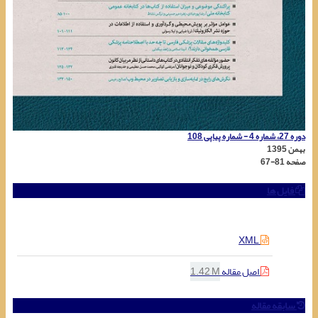
دوره 27، شماره 4 - شماره پیاپی 108
بهمن 1395
صفحه
67-81
فایل ها
XML
اصل مقاله
1.42 M
سابقه مقاله