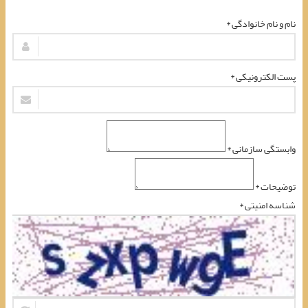
نام و نام خانوادگی *
پست الکترونیکی *
وابستگی سازمانی *
توضیحات *
شناسه امنیتی *