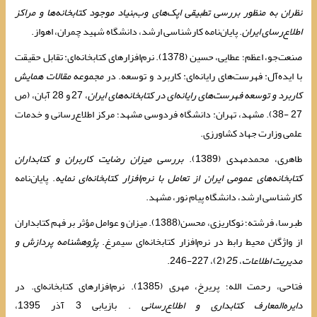
نظران به منظور بررسی تطبیقی اپک‌های وب‌بنیاد موجود کتابخانه‌ها و مراکز
اطلاع‌رسای ایران
. پایان‌نامه کارشناسی ارشد، دانشگاه شهید چمران، اهواز.
صنعت‌جو، اعظم؛ عطایی، حسین (1378). نرم‌افزارهای کتابخانه‌ای: تقابل حقیقت
با ایده‌آل: فهرست‌های رایانه‌ای: کاربرد و توسعه. در
مجموعه مقالات همایش
کاربرد و توسعه فهرست‌های رایانه‌ای در کتابخانه‌های ایران
، 27 و 28 آبان، (ص
27 -38). مشهد، تهران: دانشگاه فردوسی مشهد؛ مرکز اطلاع‌رسانی و خدمات
علمی وزارت جهاد کشاورزی.
طاهری، محمدمهدی (1389).
بررسی میزان رضایت کاربران و کتابداران
کتابخانه‌های عمومی ایران از تعامل با نرم‌افزار کتابخانه‌ای نمایه
. پایان‌نامه
کارشناسی ارشد، دانشگاه پیام نور، مشهد.
طبرسا، فرشته؛ نوکاریزی، محسن(1388). میزان و عوامل مؤثر بر فهم کتابداران
از واژگان محیط رابط در نرم‌افزار کتابخانه‌ای سیمرغ.
پژوهشنامه پردازش و
مدیریت اطلاعات
،
25
(2)، 227-246.
فتاحی، رحمت الله؛ پریرخ، مهری (1385). نرم‌افزارهای کتابخانه‌ای. در
دایره‌المعارف کتابداری و اطلاع‌رسانی
. بازیابی 3 آذر 1395،