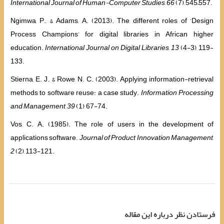
International Journal of Human-Computer Studies
,
66
(7), 545–557.
Ngimwa, P., & Adams, A. (2013). The different roles of ‘Design
Process Champions’ for digital libraries in African higher
education.
International Journal on Digital Libraries
,
13
(4-3), 119-
133.
Stierna, E. J., & Rowe, N. C. (2003). Applying information-retrieval
methods to software reuse: a case study.
Information Processing
and Management
,
39
(1), 67-74.
Vos, C. A. (1985). The role of users in the development of
applications software.
Journal of Product Innovation Management
,
2
(2), 113-121.
فرستادن نظر درباره این مقاله