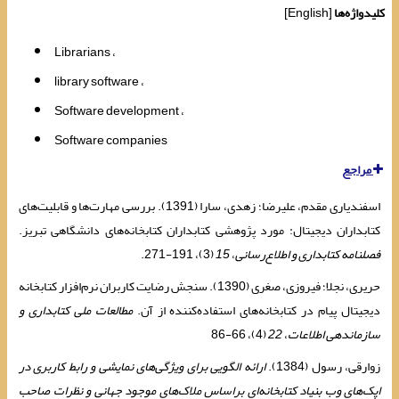
کلیدواژه‌ها
[English]
Librarians
library software
Software development
Software companies
مراجع
اسفندیاری مقدم، علیرضا؛ زهدی، سارا (1391). بررسی مهارت‌ها و قابلیت‌های
کتابداران دیجیتال: مورد پژوهشی کتابداران کتابخانه‌های دانشگاهی تبریز.
فصلنامه
کتابداری و اطلاع‌رسانی
،
15
(3)، 191-271.
حریری، نجلا؛ فیروزی، صغری (1390). سنجش رضایت کاربران نرم‌افزار کتابخانه
دیجیتال پیام در کتابخانه‌های استفاده‌کننده از آن.
مطالعات ملی کتابداری و
سازماندهی اطلاعات
،
22
(4)، 66-86
زوارقی، رسول (1384).
ارائه الگویی برای ویژگی‌های نمایشی و رابط کاربری در
اپک‌های وب بنیاد کتابخانه‌ای براساس ملاک‌های موجود جهانی و نظرات صاحب