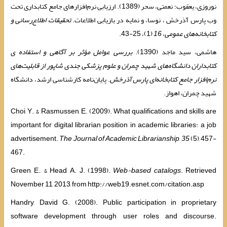
نوروزی، یعقوب؛ نعمتی، سحر (1389). ارزیابی نرم‌افزارهای جامع کتابداری تحت
وب پارس آذرخش ، نوسا، و نمایه در بازیابی اطلاعات.
تحقیقات اطلاع‌رسانی و
کتابخانه‌های عمومی
،
16
(1)، 25-43.
هاشمی، سید ماجد (1390).
بررسی عوامل مؤثر بر آگاهی و استفاده ی
کتابداران دانشگاه‌های شهید چمران و علوم پزشکی جندی شاپور از قابلیت‌های
نرم‌افزار جامع کتابخانه‌ای پارس آذرخش
. پایان‌نامه کارشناسی ارشد، دانشگاه
شهید چمران، اهواز.
Choi, Y., & Rasmussen, E. (2009). What qualifications and skills are
important for digital librarian position in academic libraries: a job
advertisement.
The Journal of Academic Librarianship
,
35
(5), 457-
467.
Green, E., & Head, A. J. (1998).
Web-based catalogs
. Retrieved
November 11, 2013, from http://web19.esnet.com/citation.asp
Handry, David G. (2008). Public participation in proprietary
software development through user roles and discourse.