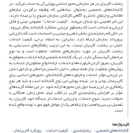
رضایت کاربران در هر سازمانی محور اساسی پویایی آن به حساب می‌آید. در
کتابخانه‌های تخصصی به‌عنوان نهادهایی که وظیفه برآوردن نیازهای
اطلاعاتی و ارتقای دانش و آگاهی کارکنان سازمان متبوع را برعهده دارند،
این امر اهمیتی دو چندان می‌یابد. "کیفیت خدمات" مفهومی عینی و قابل
ارزیابی و شناخت است که به‌منظور ارزیابی عملکرد کتابخانه به‌کار می‌رود.
در حالی که رضایتمندی عاملی ذهنی و مبتنی بر احساسات است که با ارزیابی
برون‌داد سازمان ارتباط دارد. بنابراین، به اعتقاد برخی، کیفیت خدمات
دلیلی بر رضایت کاربران نیست. به این ترتیب راهکارهای دست‌یابی به
رضایت کاربران در مورد سازمان‌های مختلف، متفاوت است و به نوع
مراجعان آنها بستگی دارد. در یک کتابخانه تخصصی ارائه خدمات به‌موقع به
کاربران، به‌روز کردن فراورده‌ها و خدمات، ارائه انواع متفاوتی از خدمات به
روش‌های متفاوت، و از همه مهم‌تر دخیل دانستن مراجعان و بازخوردشان
در ارزیابی مؤثر خدمات و فراورده‌های کتابخانه‌ای، محورهای اساسی برای
کاربرمدار بودن و در نتیجه پویایی این نوع کتابخانه است و باید هر نوع
راهکاری در این زمینه حول این محورها ارائه شود. در این مقاله گزینه‌های
مؤثر بر افزایش رضایتمندی کاربر در قالب چهار عامل زمان، همگانی با
تحولات جدید، تنوع خدمات، و ارزیابی خدمات از دیدگاه خود کاربران، به
تفصیل بررسی و اهمیت و ارتباط هر یک از عوامل فوق مورد توجه واقع شده
است.
کلیدواژه‌ها
کتابخانه‌های تخصصی
رضایتمندی
کیفیت خدمت
رویکرد کاربرمدار