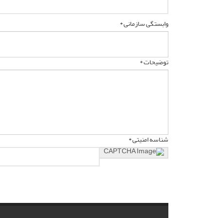
وابستگی سازمانی *
توضیحات *
شناسه امنیتی *