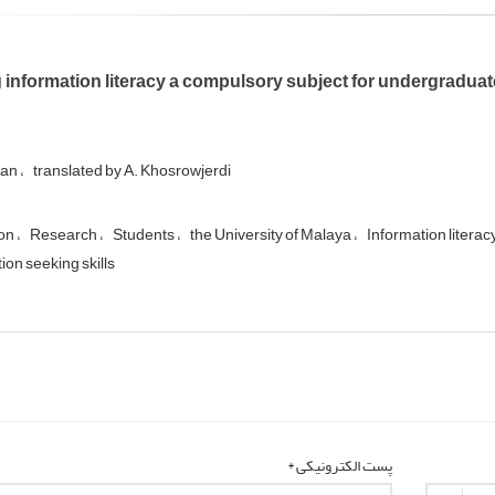
information literacy a compulsory subject for undergraduate
han
translated by A. Khosrowjerdi
ion
Research
Students
the University of Malaya
Information literac
ion seeking skills
پست الکترونیکی *