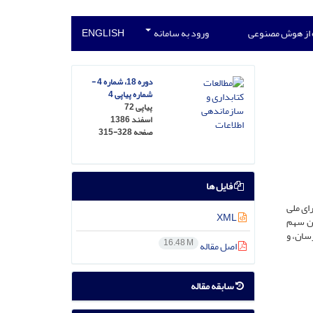
 از هوش مصنوعی
ورود به سامانه
ENGLISH
دوره 18، شماره 4 -
شماره پیاپی 4
پیاپی 72
اسفند 1386
صفحه
315-328
فایل ها
رای ملی
XML
ین سهم
سان، و
16.48 M
اصل مقاله
سابقه مقاله