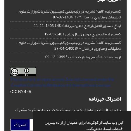
کسب رتبه "الف" نشریه در رتبه‌بندی کمیسیون نشریات وزارت علوم،
تحقیقات و فناوری در سال ۱۴۰۳
1404-07-07
ابلاغ دستور العمل ارجاع دهی/ تیرماه 1402
1403-11-11
کسب رتبه الف برای دومین سال پیاپی
1401-05-19
کسب رتبه "الف" نشریه در رتبه‌بندی کمیسیون نشریات وزارت علوم،
تحقیقات و فناوری در سال ۱۴۰۰
1400-04-27
از وب سایت انگلیسی ما بازدید کنید!
1399-12-09
This Journal is an open access Journal Licensed
under the
Creative Commons Attribution 4.0 International License
(CC BY 4.0)
اشتراک خبرنامه
برای دریافت اخبار و اطلاعیه های مهم نشریه در خبرنامه نشریه مشترک
شوید.
این وب سایت از کوکی ها برای اطمینان از ارائه بهترین
اشتراک
خدمات استفاده می کند.