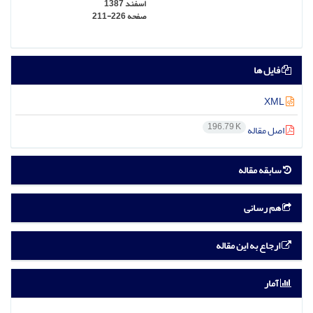
اسفند 1387
صفحه
211-226
فایل ها
XML
196.79 K
اصل مقاله
سابقه مقاله
هم رسانی
ارجاع به این مقاله
آمار