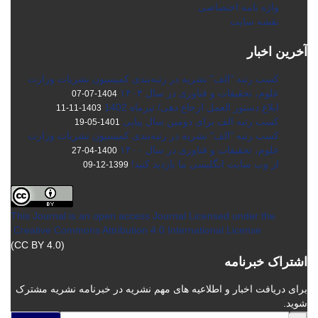
واژه نامه اختصاصی
نقشه سایت
آخرین اخبار
کسب رتبه "الف" نشریه در رتبه‌بندی کمیسیون نشریات وزارت
علوم، تحقیقات و فناوری در سال ۱۴۰۳
1404-07-07
ابلاغ دستور العمل ارجاع دهی/ تیرماه 1402
1403-11-11
کسب رتبه الف برای دومین سال پیاپی
1401-05-19
کسب رتبه "الف" نشریه در رتبه‌بندی کمیسیون نشریات وزارت
علوم، تحقیقات و فناوری در سال ۱۴۰۰
1400-04-27
از وب سایت انگلیسی ما بازدید کنید!
1399-12-09
This Journal is an open access Journal Licensed
under the
Creative Commons Attribution 4.0 International License
(CC BY 4.0)
اشتراک خبرنامه
برای دریافت اخبار و اطلاعیه های مهم نشریه در خبرنامه نشریه مشترک
شوید.