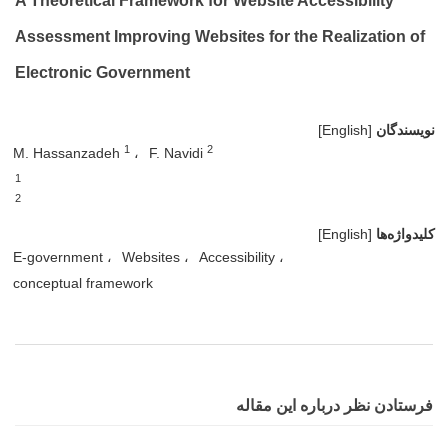
A Theoretical Framework for Website Accessibility
Assessment Improving Websites for the Realization of
Electronic Government
نویسندگان
[English]
1
2
M. Hassanzadeh
F. Navidi
1
2
کلیدواژه‌ها
[English]
E-government
Websites
Accessibility
conceptual framework
فرستادن نظر درباره این مقاله