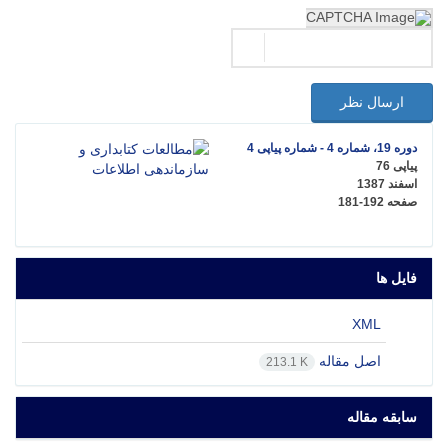
ارسال نظر
دوره 19، شماره 4 - شماره پیاپی 4
پیاپی 76
اسفند 1387
صفحه
181-192
فایل ها
XML
اصل مقاله
213.1 K
سابقه مقاله