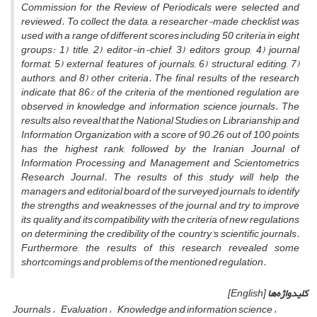
Commission for the Review of Periodicals were selected and
reviewed. To collect the data, a researcher-made checklist was
used with a range of different scores including 50 criteria in eight
groups: 1) title, 2) editor-in-chief, 3) editors group, 4) journal
format, 5) external features of journals, 6) structural editing, 7)
authors, and 8) other criteria. The final results of the research
indicate that 86% of the criteria of the mentioned regulation are
observed in knowledge and information science journals. The
results also reveal that the
National Studies on Librarianship and
Information Organization
with a score of 90.26 out of 100 points
has the highest rank, followed by the
Iranian Journal of
Information Processing and Management
and
Scientometrics
Research Journal
. The results of this study will help the
managers and editorial board of the surveyed journals to identify
the strengths and weaknesses of the journal and try to improve
its quality and its compatibility with the criteria of
new regulations
on determining the credibility of the country's scientific journals
.
Furthermore, the results of this research revealed some
shortcomings and problems of the mentioned regulation.
کلیدواژه‌ها
[English]
Journals
Evaluation
Knowledge and information science