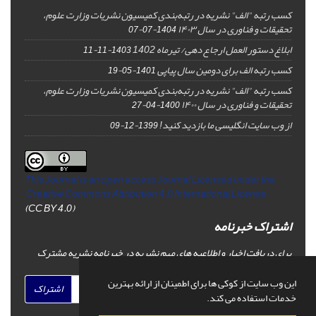
کسب رتبه "الف" نشریه در رتبه‌بندی کمیسیون نشریات وزارت علوم،
تحقیقات و فناوری در سال ۱۴۰۳
1404-07-07
ابلاغ دستور العمل ارجاع دهی/ تیرماه 1402
1403-11-11
کسب رتبه الف برای دومین سال پیاپی
1401-05-19
کسب رتبه "الف" نشریه در رتبه‌بندی کمیسیون نشریات وزارت علوم،
تحقیقات و فناوری در سال ۱۴۰۰
1400-04-27
از وب سایت انگلیسی ما بازدید کنید!
1399-12-09
This Journal is an open access Journal Licensed
under the
Creative Commons Attribution 4.0 International License
(CC BY 4.0)
اشتراک خبرنامه
برای دریافت اخبار و اطلاعیه های مهم نشریه در خبرنامه نشریه مشترک
شوید.
این وب سایت از کوکی ها برای اطمینان از ارائه بهترین
اشتراک
خدمات استفاده می کند.