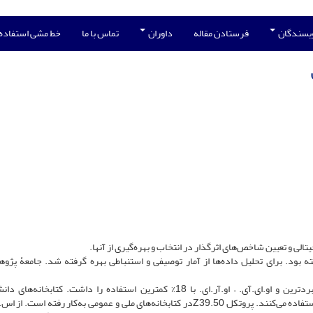
ویسندگان
فرستادن مقاله
داوران
تماس با ما
خط مشی استفاده
الی و تعیین شاخص‌های اثرگذار در انتخاب و بهره‌گیری از آنها.
پروتکل او.ای.آی. – پی.ام.اچ. با 80% استفاده، پرکاربردترین و او.ای.آی. – او.آر.ای. با 18% کمترین استفاده را داشت. کتابخ
آموزشگاهی، و تخصصی بیشتر از پروتکل او.ای.آی. – پی.ام.اچ. استفاده می‌کنند. پروتکل Z39.50در کتابخانه‌های ملی و عمومی به‌کار رفته ا