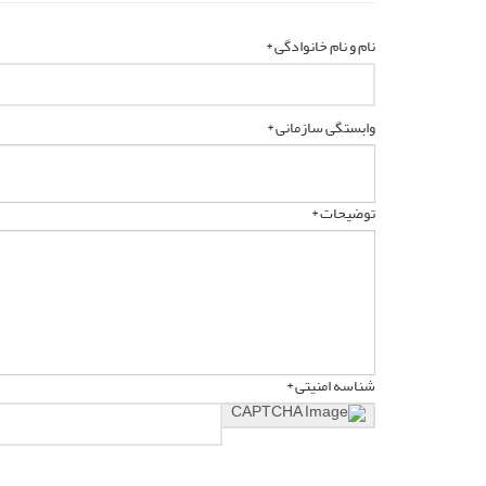
نام و نام خانوادگی *
وابستگی سازمانی *
توضیحات *
شناسه امنیتی *