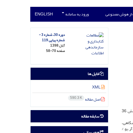
 از هوش مصنوعی
ورود به سامانه
ENGLISH
دوره 30، شماره 3 -
شماره پیاپی 119
آبان 1398
صفحه
58-70
فایل ها
XML
590.3 K
اصل مقاله
ابزار گردآوری داده‌ها ‎پرسشنامۀ ‎پژوهشگرساخته بود. برای تحلیل داده‌ها از آمار توصیفی و استنباطی بهره گرفته شد. جامعۀ پژوهش 36
سابقه مقاله
انه‌های دانشگاهی،
ست. از اس.آر.یو./
هم رسانی