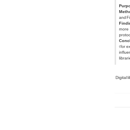
Purp
Meth
and Fi
Findi
more o
protoc
Concl
(for 
influe
librari
Digital l