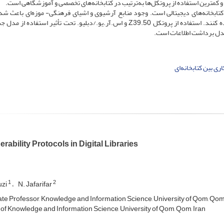
و کمترین استفاده از پروتکل‌ها به‌ترتیب در کتابخانه‌های تخصصی و آموزشگاهی است.
لZ39.50 تحت تأثیر فعالیت کتابخانه‌های دیجیتالی است. وجود منابع آرشیوی و اشیای فرهنگی- موزه‌ای باعث
کتابخانه‌ها بیشتر از پروتکل او.ای.آی.–پی.ام.اچ. اطلاعات استفاده کنند. استفاده از پروتکل Z39.50 و اس.آر.یو./دبلیو. تحت تأثیر است
از مدل برداشت اطلاعات است.
ری بین کتابخانه‌ای
erability Protocols in Digital Libraries
1
2
uzi
N. Jafarifar
te Professor, Knowledge and Information Science, University of Qom, Qom,
of Knowledge and Information Science, University of Qom, Qom, Iran