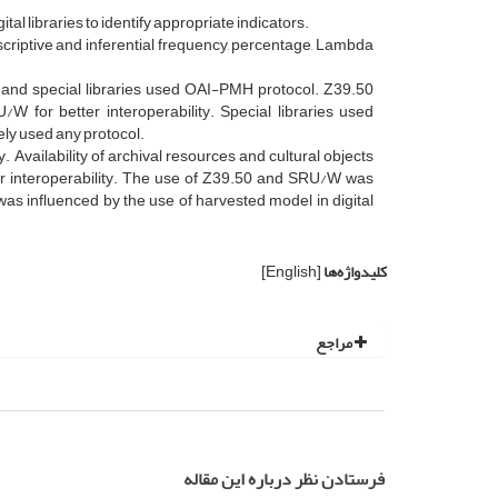
ital libraries to identify appropriate indicators.
riptive and inferential frequency, percentage, Lambda
l and special libraries used OAI-PMH protocol. Z39.50
W for better interoperability. Special libraries used
ely used any protocol.
. Availability of archival resources and cultural objects
er interoperability. The use of Z39.50 and SRU/W was
was influenced by the use of harvested model in digital
کلیدواژه‌ها
[English]
مراجع
فرستادن نظر درباره این مقاله