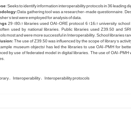
ose
: Seeks to identify information interoperability protocols in 36 leading dig
odology:
Data gathering tool was a researcher-made questionnaire. Desc
sher's test were employed for analysis of data.
ngs
29 (80%) libraries used OAI-ORE protocol, 6 (16%) university, schoo
ften used by national libraries. Public libraries used Z39.50 and SRU/
ols most and were more successful in Interoperability. School libraries rar
usion:
The use of Z39.50 was influenced by the scope of library’s activity
example, museum objects) has led the libraries to use OAI-PMH for bett
nced by use of federated model in digital libraries. The use of OAI-PMH 
es.
ibrary
Interoperability
Interoperability protocols