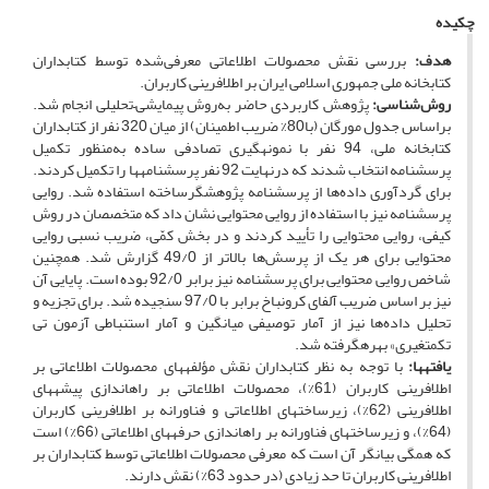
چکیده
هدف:
بررسی نقش محصولات اطلاعاتی معرفی‌شده توسط کتابداران
کتابخانه ملی جمهوری اسلامی ایران بر اطلافرینی کاربران.
روش‌شناسی:
پژوهش کاربردی حاضر به‌روش پیمایشی–تحلیلی انجام شد.
براساس جدول مورگان (با80% ضریب اطمینان) از میان 320 نفر از کتابداران
کتابخانه ملی، 94 نفر با نمونه‎گیری تصادفی ساده به‌منظور تکمیل
پرسشنامه انتخاب شدند که درنهایت 92 نفر پرسشنامه‎ها را تکمیل کردند.
برای گردآوری داده‌ها از پرسشنامه‏ پژوهشگرساخته استفاده‎ شد. روایی
پرسشنامه نیز با استفاده از روایی محتوایی نشان داد که متخصصان در روش
کیفی، روایی محتوایی را تأیید کردند و در بخش کمّی، ضریب نسبی روایی
محتوایی برای هر یک از پرسش‌ها بالاتر از 49/0 گزارش شد. همچنین
شاخص روایی محتوایی برای پرسشنامه نیز برابر 92/0 بوده ‌است. پایایی آن
نیز بر اساس ضریب آلفای کرونباخ برابر با 97/0 سنجیده شد. برای تجزیه و
تحلیل داده‌ها نیز از آمار توصیفی میانگین و آمار استنباطی آزمون تی
تک‎متغیری» بهره‎گرفته شد.
یافته‏ها:
با توجه به نظر کتابداران نقش مؤلفه‎های محصولات اطلاعاتی بر
اطلافرینی کاربران (61%)، محصولات اطلاعاتی بر راه‏اندازی پیشه‏های
اطلافرینی (62%)، زیرساخت‎های اطلاعاتی و فناورانه بر اطلافرینی کاربران
(64%)، و زیرساخت‏های فناورانه بر راه‏اندازی حرفه‎های اطلاعاتی (66%) است
که همگی بیانگر آن است که معرفی محصولات اطلاعاتی توسط کتابداران بر
اطلافرینی کاربران تا حد زیادی (در حدود 63%) نقش دارند.