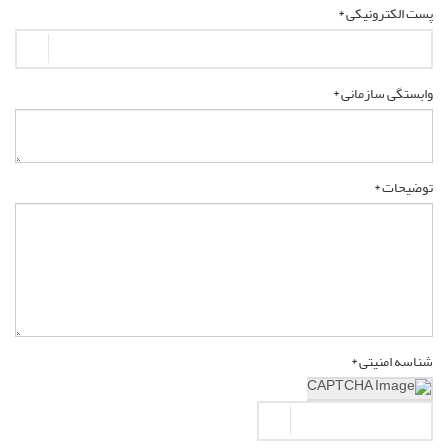
پست الکترونیکی *
وابستگی سازمانی *
توضیحات *
شناسه امنیتی *