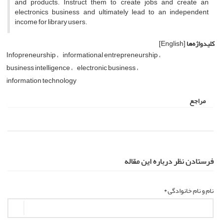
and products. Instruct them to create jobs and create an
electronics business and ultimately lead to an independent
income for library users.
کلیدواژه‌ها
[English]
Infopreneurship
informational entrepreneurship
business intelligence
electronic business
information technology
مراجع
فرستادن نظر درباره این مقاله
نام و نام خانوادگی *