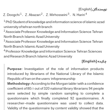
نویسندگان
[English]
1
2
3
4
Z. Doogchi
Z. Abazari
Z. Mirhosseini
N. Hariri
1
PhD Student of knowledge and information science of islamic azad
university of tehran north branch
2
Associate Professor, Knowledge and Information Science, Tehran
North Branch, Islamic Azad University
3
Associate Professor, Knowledge and Information Science, Tehran
North Branch, Islamic Azad University
4
Professor, Knowledge and Information Science, Tehran Sciences
and Research Branch, Islamic Azad University
چکیده
[English]
Purpose:
Investigation of the role of information products
introduced by librarians of the National Library of the Islamic
Republic of Iran on the users 'infopreneurship
Methodology:
According to the Morgan table (with a confidence
coefficient of 80%), out of 320 national library librarians, 94 people
were selected by simple random sampling to complete a
questionnaire, which finally completed 92 questionnaires. A
researcher-made questionnaire was used to collect data.
Validity of the questionnaire by content validity showed that the