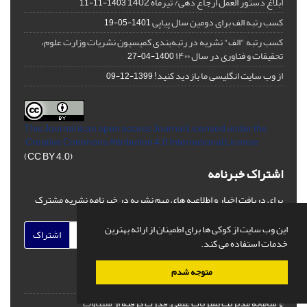
ابلاغ دستور العمل ارجاع دهی/ تیرماه 1402
1403-11-11
کسب رتبه الف برای دومین سال پیاپی
1401-05-19
کسب رتبه "الف" نشریه در رتبه‌بندی کمیسیون نشریات وزارت علوم،
تحقیقات و فناوری در سال ۱۴۰۰
1400-04-27
از وب سایت انگلیسی ما بازدید کنید!
1399-12-09
This Journal is an open access Journal Licensed
under the
Creative Commons Attribution 4.0 International License
(CC BY 4.0)
اشتراک خبرنامه
برای دریافت اخبار و اطلاعیه های مهم نشریه در خبرنامه نشریه مشترک
شوید.
این وب سایت از کوکی ها برای اطمینان از ارائه بهترین
اشتراک
خدمات استفاده می کند.
متوجه شدم
© سامانه مدیریت نشریات علمی.
قدرت گرفته از
سیناوب