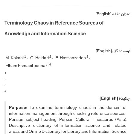
عنوان مقاله
[English]
Terminology Chaos in Reference Sources of
Knowledge and Information Science
نویسندگان
[English]
1
2
3
M. Kokabi
G. Heidari
E. Hassanzadeh
4
Elham Esmaeil pounaki
1
2
3
4
چکیده
[English]
Purpose:
To examine terminology chaos in the domain of
information management through checking reference sources:
Persian subject heading, Persian Cultural Thesaurus (Asfa),
Descriptive dictionary of information science and related
areas and Online Dictionary for Library and Information Science