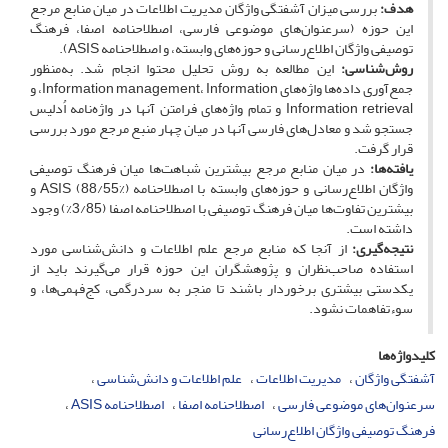
هدف:
بررسی میزان آشفتگی واژگان مدیریت اطلاعات در میان منابع مرجع
این حوزه (سرعنوان‌های موضوعی فارسی، اصطلاحنامه اصفا، فرهنگ
توصیفی واژگان اطلاع‌رسانی و حوزه‌های وابسته، و اصطلاحنامه ASIS).
روش‌شناسی:
این مطالعه به روش تحلیل محتوا انجام شد. به‌منظور
جمع‌آوری داده‌ها واژه‌های Information management، Information، و
Information retrieval و تمام واژه‌های فرامتن آنها در واژه‌نامه اُدلیس
جستجو شد و معادل‌های فارسی آنها در میان چهار منبع مرجع مورد بررسی
قرار گرفت.
یافته‌ها:
در میان منابع مرجع بیشترین شباهت‌ها میان فرهنگ توصیفی
واژگان اطلاع‌رسانی و حوزه‌های وابسته با اصطلاحنامه ASIS (88/55%) و
بیشترین تفاوت‌ها میان فرهنگ توصیفی با اصطلاحنامه اصفا (3/85%) وجود
داشته است.
نتیجه‌گیری:
از آنجا که منابع مرجع علم اطلاعات و دانش‌شناسی مورد
استفاده صاحب‌نظران و پژوهشگران این حوزه قرار می‌گیرند باید از
یکدستی بیشتری برخوردار باشند تا منجر به سردرگمی، کج‌فهمی‌ها، و
سوء‌‌تفاهمات نشود.
کلیدواژه‌ها
آشفتگی واژگان
مدیریت اطلاعات
علم اطلاعات و دانش‌شناسی
سرعنوان‌های موضوعی فارسی
اصطلاحنامه اصفا
اصطلاحنامه ASIS
فرهنگ توصیفی واژگان اطلاع‌رسانی ‏