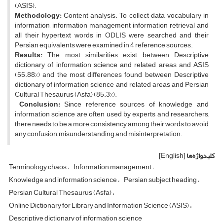
(ASIS).
Methodology:
Content analysis. To collect data, vocabulary in
information, information management, information retrieval and
all their hypertext words in ODLIS were searched and their
Persian equivalents were examined in 4 reference sources.
Results:
The most similarities exist between Descriptive
dictionary of information science and related areas and ASIS
(55.88%) and the most differences found between Descriptive
dictionary of information science and related areas and Persian
Cultural Thesaurus (Asfa) (85.3%).
Conclusion:
Since reference sources of knowledge and
information science are often used by experts and researchers,
there needs to be a more consistency among their words to avoid
any confusion, misunderstanding and misinterpretation.
کلیدواژه‌ها
[English]
Terminology chaos
Information management
Knowledge and information science
Persian subject heading
Persian Cultural Thesaurus (Asfa)
Online Dictionary for Library and Information Science (ASIS)
Descriptive dictionary of information science