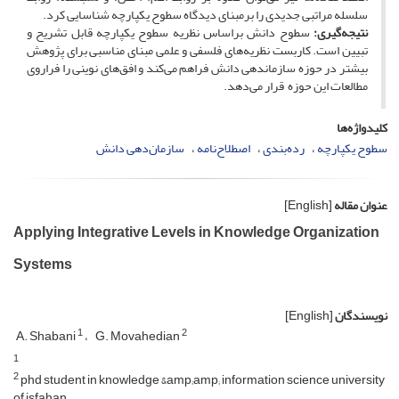
سلسله مراتبی جدیدی را برمبنای دیدگاه سطوح یکپارچه شناسایی کرد.
نتیجه‌گیری:
سطوح دانش براساس نظریه سطوح یکپارچه قابل تشریح و
تبیین است. کاربست نظریه‌های فلسفی و علمی مبنای مناسبی برای پژوهش
بیشتر در حوزه سازمان­دهی دانش فراهم می‌کند و افق‌های نوینی را فراروی
مطالعات این حوزه قرار می‌دهد.
کلیدواژه‌ها
سطوح یکپارچه
رده‌بندی
اصطلاح‌نامه
سازمان‌دهی دانش
عنوان مقاله
[English]
Applying Integrative Levels in Knowledge Organization
Systems
نویسندگان
[English]
1
2
A. Shabani
G. Movahedian
1
2
phd student in knowledge &amp;amp; information science university
of isfahan