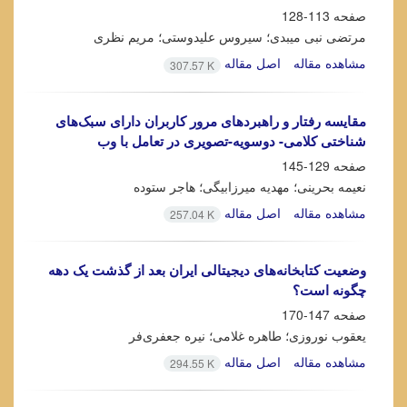
صفحه
113-128
مرتضی نبی میبدی؛ سیروس علیدوستی؛ مریم نظری
مشاهده مقاله
اصل مقاله
307.57 K
مقایسه رفتار و راهبردهای مرور کاربران دارای سبک‌های
شناختی کلامی- دوسویه-تصویری در تعامل با وب
صفحه
129-145
نعیمه بحرینی؛ مهدیه میرزابیگی؛ هاجر ستوده
مشاهده مقاله
اصل مقاله
257.04 K
وضعیت کتابخانه‌های دیجیتالی ایران بعد از گذشت یک دهه
چگونه است؟
صفحه
147-170
یعقوب نوروزی؛ طاهره غلامی؛ نیره جعفری‌فر
مشاهده مقاله
اصل مقاله
294.55 K