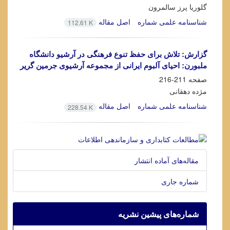
گلوریا پرز سالمرون
شناسنامه علمی شماره
اصل مقاله
112.61 K
گزارش: تلاش براى حفظ تنوع فرهنگى در آرشیو دانشگاه
ملبورن: احیاى آلبوم ایرانى از مجموعه آرشیوى جرمین گریر
صفحه
211-216
مژده دهقانی
شناسنامه علمی شماره
اصل مقاله
228.54 K
مقاله‌های آماده انتشار
شماره جاری
شماره‌های پیشین نشریه