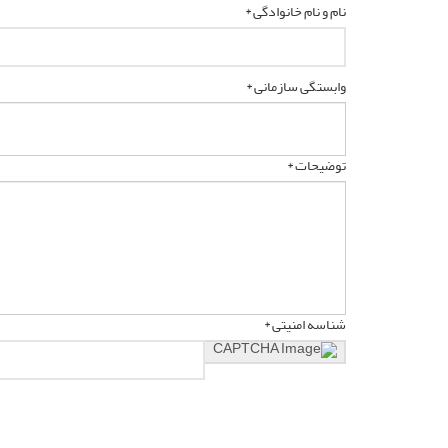
نام و نام خانوادگی *
وابستگی سازمانی *
توضیحات *
شناسه امنیتی *