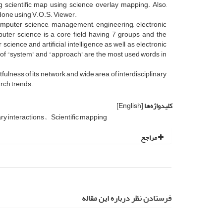
ng scientific map using science overlay mapping. Also,
 done using V.O.S. Viewer.
omputer science, management, engineering, electronic
puter science is a core field having 7 groups and the
ience and artificial intelligence as well as electronic
s of “system” and “approach” are the most used words in
tfulness of its network and wide area of interdisciplinary
rch trends.
کلیدواژه‌ها
[English]
ary interactions
Scientific mapping
مراجع
فرستادن نظر درباره این مقاله