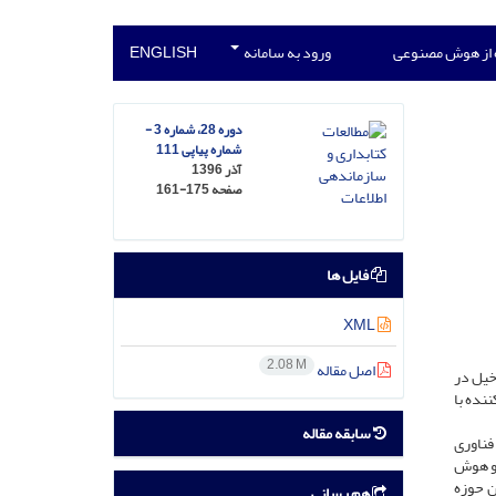
 از هوش مصنوعی
ورود به سامانه
ENGLISH
دوره 28، شماره 3 -
شماره پیاپی 111
آذر 1396
صفحه
161-175
فایل ها
XML
2.08 M
اصل مقاله
خیل در
نده با
سابقه مقاله
فناوری
انه و هوش
ن حوزه
هم رسانی