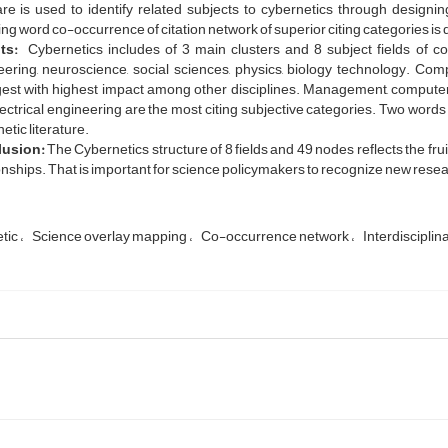
re is used to identify related subjects to cybernetics through designi
g word co-occurrence of citation network of superior citing categories is
ts:
Cybernetics includes of 3 main clusters and 8 subject fields of c
ering, neuroscience, social sciences, physics, biology technology. Com
est with highest impact among other disciplines. Management, computer sc
ectrical engineering are the most citing subjective categories. Two word
etic literature.
usion:
The Cybernetics structure of 8 fields and 49 nodes reflects the frui
onships. That is important for science policymakers to recognize new resea
tic
Science overlay mapping
Co-occurrence network
Interdisciplin