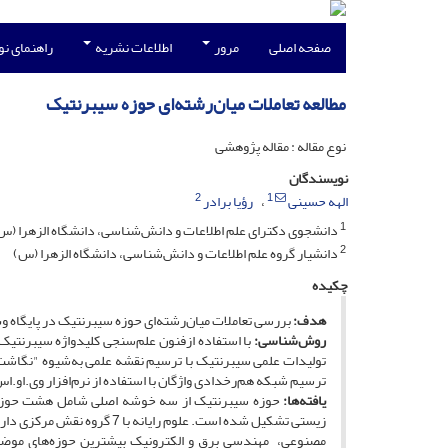
صفحه اصلی
مرور
اطلاعات نشریه
راهنمای ن
مطالعه تعاملات میان‌رشته‌ای حوزه سیبرنتیک
نوع مقاله : مقاله پژوهشی
نویسندگان
2
1
الهه حسینی
رؤیا برادر
1
دانشجوی دکترای علم اطلاعات و دانش‌شناسی، دانشگاه الزهرا (س
2
دانشیار گروه علم اطلاعات و دانش‌شناسی، دانشگاه الزهرا (س)
چکیده
هدف:
بررسی تعاملات میان‌رشته‌ای حوزه سیبرنتیک در پایگاه وب علوم در سال‌های 1986-2015 و
روش‌شناسی:
با استفاده ازفنون علم‌سنجی کلیدواژه سیبرنت
تولیدات علمی سیبرنتیک با ترسیم نقشه علمی به‌شیوه "نگاشت ل
ترسیم شبکه هم‌رخدادی واژگان با استفاده از نرم‌افزار وی.او.ا
یافته‌ها:
حوزه سیبرنتیک از سه خوشه اصلی شامل هشت حوزه عل
زیستی تشکیل شده است. علوم ر
مصنوعی، مهندسی برق و الکترونیک بیشترین حوزه‌های موضوعی