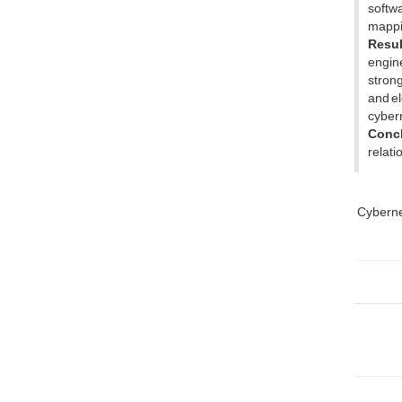
softwa
mappin
Resul
engine
strong
and el
cybern
Concl
relati
Cyberne