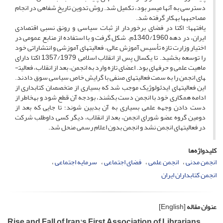
دسترسی به آنها میسر بود، تکمیل شد. روش تدوین تاریخ شفاهی در انجام
مصاحبه­ها به­کار گرفته شد.
یافته­ها: اکتا در فضای برخوردار از ثبات سیاسی و رونق نسبی اقتصادی
ایران، در دهه 1340/1960م. شکل گرفت و با استفاده از منابع عمومی در
اختیار وزارت تازه تأسیس آموزش عالی، فعالیت­های آموزشی و انتشاراتی خود
را توسعه بخشید. تا یکسال پس از انقلاب اسلامی 1357/1979 اکتا دارای
ماهیت علمی و حرفه­ای بود. اعضای تازه وارد به انجمن، بعد از انقلاب، فعالیت­
های انجمن را به سمت فعالیت­های صنفی با گرایش خاص سیاسی سوق دادند.
این فعالیت­های ایدئولوژیک موجب شد که بسیاری از متخصصان کتابداری از
ادامه همکاری خود با انجمن دست بکشند، بودجه آن قطع شود و به­خاطر از
دست دادن وجهه علمی بسیاری به آن بدبین شوند؛ تا جایی که بعد از
دومین گروه عضو شورای انجمن، بعد از انقلاب، دیگر کسی داوطلب شرکت
در فعالیت­های انجمن نشد و انجمن بدون اعلام رسمی منحل شد.
کلیدواژه‌ها
انجمن مدنی
انجمن علمی
فضای اجتماعی
سرمایه اجتماعی
انجمن کتابداران ایران
عنوان مقاله
[English]
Rise and Fall of Iran's First Association of Librarians