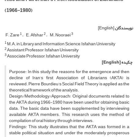
(1966-1980)
نویسندگان
[English]
1
2
3
F. Zare
E. Afshar
M. Nooraei
1
M.A. in Library and Information Science, Isfahan University
2
Assistant Professor, Isfahan University
3
Associate Professor, Isfahan University
چکیده
[English]
Purpose: In this study the reasons for the emergence and then
decline of Iran's first Association of Librarians (AKTA) is
reviewed. Pierre Bourdieu’s Social Field Theory is applied as the
theoretical framework of the analysis.
Design/Methodology/Approach: Original documents related to
the AKTA during 1966-1980 have been used for obtaining basic
data. The basic data have been supplemented by interviewing
available AKTA members. This research uses the method of
compilation of oral history through interviews.
Findings: This study illustrates that the AKTA was formed in a
stable political situation and under the moderately prosperous