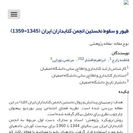
Toggle
vigation
ظهور و سقوط نخستین انجمن کتابداران ایران (1345-1359)
نوع مقاله : مقاله پژوهشی
نویسندگان
3
2
1
فاطمه زارع
ابراهیم افشار
مرتضی نورایی
1
کارشناس ارشد کتابداری و اطلاع‌رسانی دانشگاه اصفهان
2
استادیار کتابداری و اطلاع‌رسانی دانشگاه اصفهان
3
دانشیار تاریخ دانشگاه اصفهان
چکیده
هدف: زمینه­های پیدایش و زوال نخستین انجمن کتابداران ایران (اکتا) در این
مقاله بررسی شده است. نظریه فضای اجتماعی پییر بوردیو به­عنوان
چارچوب نظری برای تحلیل به­کار گرفته شده است.
روش/رویکرد پژوهش: اسناد و مدارک دست اول مربوط به انجمن
کتابداران ایران بین سال­های 1344 تا 1360 برای به­دست آوردن داده­های
پایه مورد استفاده قرار گرفت. داده­های پایه با مصاحبه با فعالان اکتا، که