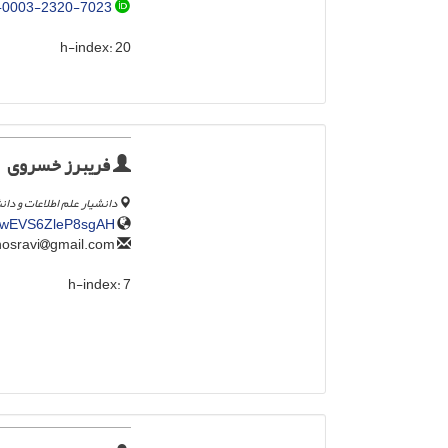
-0003-2320-7023
h-index:
20
فریبرز خسروی
دانشیار علم اطلاعات و دان
BlwEVS6ZleP8sgAH
gmail.com
fa.khosravi
h-index:
7