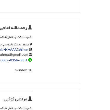
رحمت‌الله فتاحی
علم اطلاعات و دانش‌شنا
استاد، دانشگاه فردوسی 
gKMzH4AAAAJ&hl=en
gmail.com
fattahirahmat
0002-0356-0981
h-index:
16
مرتضی کوکبی
علم اطلاعات و دانش‌شنا