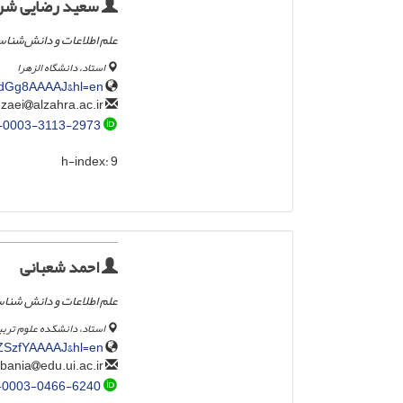
سعید رضایی شری
علم اطلاعات و دانش‌شنا
استاد، دانشگاه الزهرا
QudGg8AAAAJ&hl=en
alzahra.ac.ir
srezaei
-0003-3113-2973
h-index:
9
احمد شعبانی
علم اطلاعات و دانش شنا
استاد، دانشکده علوم تربی
TZSzfYAAAAJ&hl=en
edu.ui.ac.ir
shabania
-0003-0466-6240