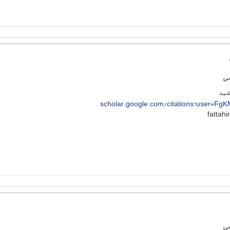
سی
مشهد
scholar.google.com/citations?user=F
سی