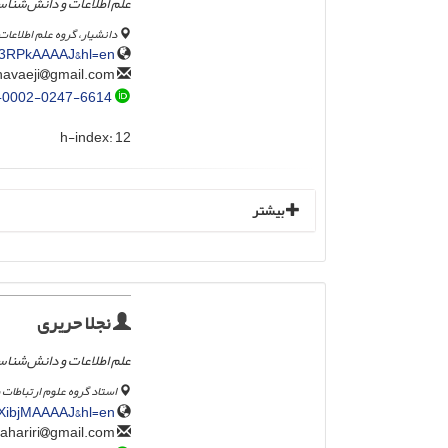
علم اطلاعات و دانش‌شنا
دانشیار، گروه علم اطلاعات
1X3RPkAAAAJ&hl=en
gmail.com
f.babalhavaeji
-0002-0247-6614
h-index:
12
بیشتر
نجلا حریری
‌علم اطلاعات و دانش‌شنا
استاد گروه علوم ارتباطات 
WXibjMAAAAJ&hl=en
gmail.com
nadjlahariri