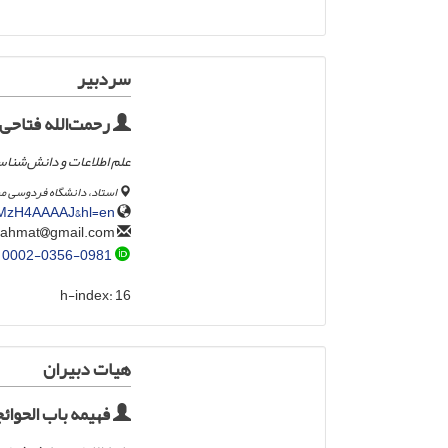
سردبیر
رحمت‌الله فتاحی
علم اطلاعات و دانش‌شنا
استاد، دانشگاه فردوسی 
gKMzH4AAAAJ&hl=en
gmail.com
fattahirahmat
0002-0356-0981
h-index:
16
هیات دبیران
فهیمه باب الحوائ