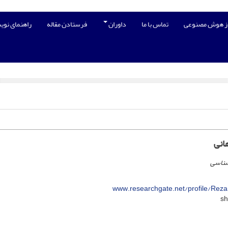
از هوش مصنوعی
تماس با ما
داوران
فرستادن مقاله
راهنمای نوی
انی
شناسی
www.researchgate.net/profile/Reza