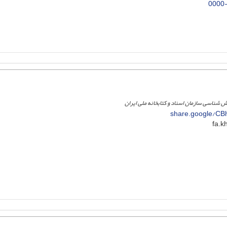
0000
ش شناسی سازمان اسناد و کتابخانه ملی ایران
share.google/C