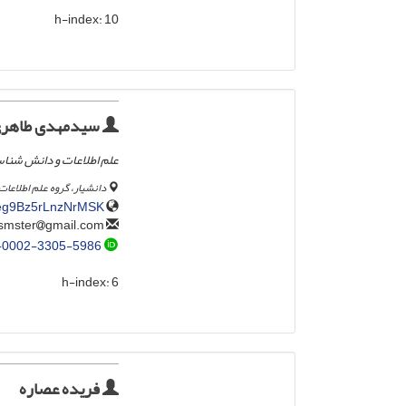
h-index:
10
سیدمهدی طاهر
علم اطلاعات و دانش شنا
دانشیار، گروه علم اطلاعات
Hqeg9Bz5rLnzNrMSK
gmail.com
taherismster
-0002-3305-5986
h-index:
6
فریده عصاره