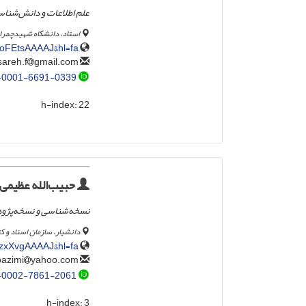
علم اطلاعات و دانش‌شنا
استاد، دانشگاه شهیدچمران
KoFEtsAAAAJ&hl=fa
gmail.com
osareh.f
-0001-6691-0339
h-index:
22
حبیب‌الله عظیمی
نسخه‌شناسی و نسخه‌پژو
دانشیار، سازمان اسناد و کت
lSzxXvgAAAAJ&hl=fa
yahoo.com
habibazimi
-0002-7861-2061
h-index:
3