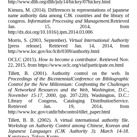
http://www.dlib.org/dlib/july14/hickey/07hickey.html
Kimura, M. (2014). Differences in representations of japanese
name authority data among CJK countries and the library of
congress.
Information Processing and Management.
Retrieved
Jan. 15, 2014, from
http://dx.doi.org/10.1016/j.ipm.2014.03.006
Morris, S. (2003, September).
Virtual International Authority
[press release]. Retrieved Jan. 14, 2014, from
http://www.loc.gov/loc/lcib/0309/authority.html
OCLC (2015).
How to become a contributor
. Retrieved Nov.
22, 2015, from https://www.oclc.org/viaf/participate.en.html
Tillett, B. (2001). Authority control on the web. In
Proceedings of the BicentennialConference on Bibliographic
Control for the New Millennium: Confronting the Challenges
of Networked Resources and the Web, Washington, D.C.,
November 15-17, 2000
, (pp. 207-220). Washington, D.C.:
Library of Congress, Cataloging DistributionService.
Retrieved Jan. 19, 2014, from
http://www.loc.gov/catdir/bibcontrol/tillet_paper.html
Tillett, B. B. (2002). A virtual international authority file.
Workshop on Authority Control among Chinese, Korean and
Japanese Languages
(CJK Authority 3). March 14-18
.
Karuizawa, Tokyo: Kyoto.