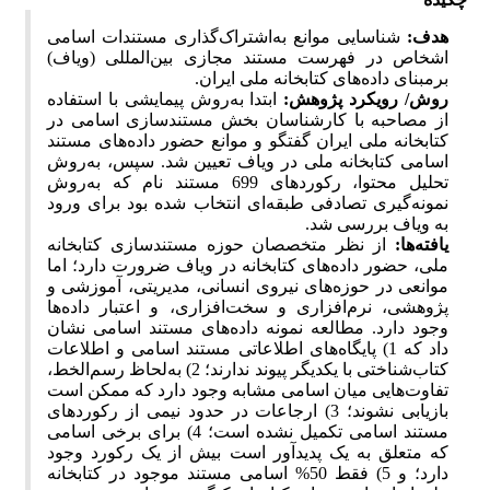
هدف:
شناسایی موانع به‌اشتراک‌گذاری مستندات اسامی
اشخاص در فهرست مستند مجازی بین‌المللی (ویاف)
برمبنای داده‌های کتابخانه ملی ایران.
روش/ رویکرد پژوهش:
ابتدا به‌روش پیمایشی با استفاده
از مصاحبه با کارشناسان بخش مستندسازی اسامی در
کتابخانه ملی ایران گفتگو و موانع حضور داده‌های مستند
اسامی کتابخانه ملی در ویاف تعیین شد. سپس، به‌روش
تحلیل محتوا، رکوردهای 699 مستند نام که به‌روش
نمونه‌گیری تصادفی طبقه‌ای انتخاب شده بود برای ورود
به ویاف بررسی شد.
یافته‌ها:
از نظر متخصصان حوزه مستندسازی کتابخانه
ملی، حضور داده‌های کتابخانه در ویاف ضرورت دارد؛ اما
موانعی در حوزه‌های نیروی انسانی، مدیریتی، آموزشی و
پژوهشی، نرم‌افزاری و ‌سخت‌افزاری، و اعتبار داده‌ها
وجود دارد. مطالعه نمونه داده‌های مستند اسامی نشان
داد که 1) پایگاه‌های اطلاعاتی مستند اسامی و اطلاعات
کتاب‌شناختی با یکدیگر پیوند ندارند؛ 2) به‌لحاظ رسم‌الخط،
تفاوت‌هایی میان اسامی مشابه وجود دارد که ممکن است
بازیابی نشوند؛ 3) ارجاعات در حدود نیمی از رکوردهای
مستند اسامی تکمیل نشده است؛ 4) برای برخی اسامی
که متعلق به یک پدیدآور است بیش از یک رکورد وجود
دارد؛ و 5) فقط 50% اسامی مستند موجود در کتابخانه