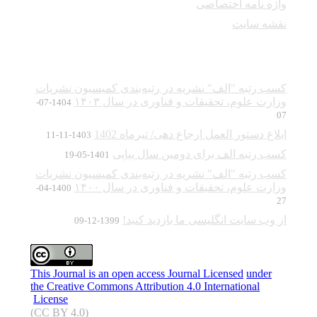
واژه نامه اختصاصی
نقشه سایت
آخرین اخبار
کسب رتبه "الف" نشریه در رتبه‌بندی کمیسیون نشریات
وزارت علوم، تحقیقات و فناوری در سال ۱۴۰۳
1404-07-
07
ابلاغ دستور العمل ارجاع دهی/ تیرماه 1402
1403-11-11
کسب رتبه الف برای دومین سال پیاپی
1401-05-19
کسب رتبه "الف" نشریه در رتبه‌بندی کمیسیون نشریات
وزارت علوم، تحقیقات و فناوری در سال ۱۴۰۰
1400-04-
27
از وب سایت انگلیسی ما بازدید کنید!
1399-12-09
This Journal is an open access Journal Licensed
under
the Creative Commons Attribution 4.0 International
License
(CC BY 4.0)