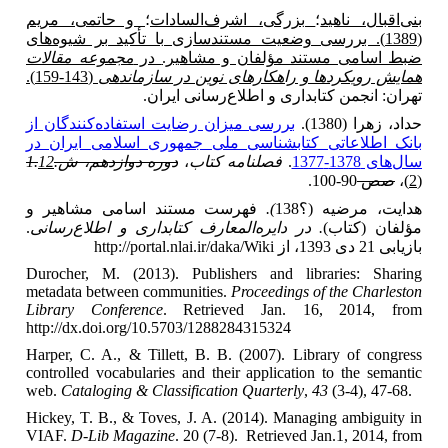
بنی‌اقبال، ناهید
؛
بزرگی، اشرف‌السادات
؛
و حاتمی، مریم
(1389).
بررسی وضعیت مستندسازی با تأکید بر شیوه‌های
ضبط اسامی مستند مؤلفان و مشاهیر.
در
مجموعه‌ مقالات‌
همایش رویکردها و راهکارهای نوین در سازماندهی
(143-159).
تهران: انجمن کتابداری و اطلاع‌رسانی ایران.
حداد، زهرا (1380).
بررسی میزان رضایت استفاده‌کنندگان از
بانک اطلاعاتی کتابشناسی ملی جمهوری اسلامی ایران در
سال‏‌های 1378-1377
.
فصلنامه کتاب
،
دوره دوازدهم، ش.1.
12
(2)
،
صص
90-100.
هدایت، مرضیه (؟138
).
فهرست مستند اسامی مشاهیر و
مؤلفان (کتاب)
. در دایره‌المعارف کتابداری و اطلاع‌رسانی
.
بازیابی 21 دی 1393، از http://portal.nlai.ir/daka/Wiki
Durocher, M. (2013). Publishers and libraries: Sharing
metadata between communities.
Proceedings of the Charleston
Library Conference
. Retrieved Jan. 16, 2014, from
http://dx.doi.org/10.5703/1288284315324
Harper, C. A., & Tillett, B. B. (2007). Library of congress
controlled vocabularies and their application to the semantic
web.
Cataloging & Classification Quarterly
,
43
(3-4), 47-68.
Hickey, T. B., & Toves, J. A. (2014). Managing ambiguity in
VIAF.
D-Lib Magazine
. 20 (7-8). Retrieved Jan.1, 2014, from