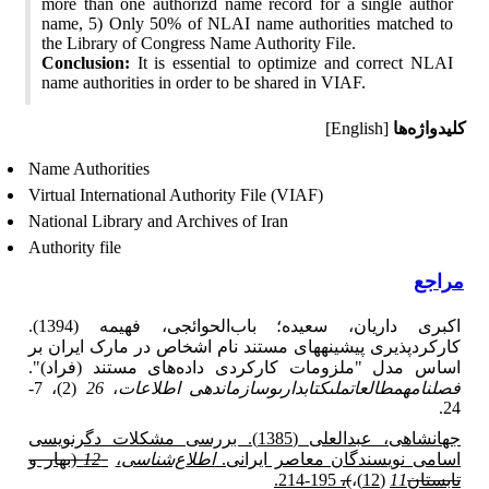
more than one authorizd name record for a single author
name, 5) Only 50% of NLAI name authorities matched to
the Library of Congress Name Authority File.
Conclusion:
It is essential to optimize and correct NLAI
name authorities in order to be shared in VIAF.
کلیدواژه‌ها
[English]
Name Authorities
Virtual International Authority File (VIAF)
National Library and Archives of Iran
Authority file
مراجع
اکبرى داریان، سعیده؛ باب‌الحوائجى، فهیمه (1394).
کارکردپذیرى پیشینه‎هاى مستند نام اشخاص در مارک ایران بر
اساس مدل "ملزومات کارکردى داده‌هاى مستند (فراد)".
فصلنامه
مطالعات
ملى
کتابدارى
و
سازماندهى اطلاعات
،
26
(2)، 7-
24.
جهانشاهی، عبدالعلی (
1385
). بررسی مشکلات دگرنویسی
اسامی نویسندگان معاصر ایرانی.
اطلاع‌شناسی
،
12
(
بهار و
تابستان
11
(
12
)،
)،
195-214.