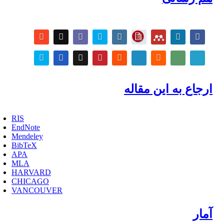
ارجاع به این مقاله
RIS
EndNote
Mendeley
BibTeX
APA
MLA
HARVARD
CHICAGO
VANCOUVER
آمار