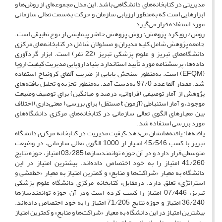
مدیریتی در کتابخانه‌های دانشگاهی باشد. این مدل مجموعه‌ای از روش‌ها و
ابزارهایی است که به‌منظور ارزیابی سازمان و حرکت به‌سمت تعالی سازمانی
مورد استفاده قرار می‌‌گیرد.
روش/ رویکرد پژوهش: روش پزوهش حاضر پیمایشی از نوع تطبیقی است.
جامعه پژوهش شامل کلیه مدیران و مسئولان شاغل در کتابخانه‌‌های مرکزی
دانشگاه‌های تبریز و علوم پزشکی تبریز (22 نفر) است. ابزار گردآوری
داده‌ها، پرسشنامه مورد تأیید استاندارد بنیاد اروپایی مدیریت کیفیت اروپا
(EFQM) است. به‌منظور سنجش پایایی از ضریب آلفای کرونباخ استفاده
شد. مقدار آلفا عدد 97/0 به‌دست آمد. به‌منظور تجزیه و تحلیل یافته‌های
پژوهش از آمار توصیفی (فراوانی، درصد و میانگین) برای توصیف وضیعت
موجود، و آمار استنباطی (آزمون t مستقل) برای بررسی ( معنی‌داری) اختلاف
بین معیارهای الگوی تعالی سازمانی در کتابخانه‌های مرکزی دانشگاه‌‌های
مورد بررسی استفاده شد.
یافته‌ها: یافته‌هانشان می‌دهد،کیفیت مدیریت در کتابخانه مرکزی دانشگاه
تبریز با کسب 45/546 امتیاز از 1000 الگوی تعالی سازمانی، در وضیعت
متوسطی قرار دارد و در آن حوزه توانمندسازها 03/285 امتیاز، حوزه نتایج
41/260 امتیاز را به خود اختصاص داده‌اند. بیشترین امتیاز در این
دانشگاه به معیار «شراکت‌ها و منابع» و کمترین امتیاز به معیار «خط‌مشی و
استراتژی» تعلق دارد. درمقابل، کتابخانه مرکزی دانشگاه علوم پزشکی
تبریز، 07/446 امتیاز را کسب کرده است ودر آن حوزه توانمندسازها
36/240 امتیاز و حوزه نتایج 71/205 امتیاز را به خود اختصاص داده‌اند.
بیشترین امتیاز در این دانشگاه به معیار «شراکت‌ها و منابع» و کمترین امتیاز