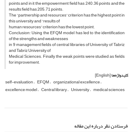
points and in it the empowerment field has 240.36 points and the
results field has 205.71 points.
The “partnership and resources” criterion has the highest point in
this university and “results of
human resources” criterion has the lowest point.
Conclusion: Using the EFQM model has led to the identification
of the strengths and weaknesses
in 9 management fields of central libraries of University of Tabriz
and Tabriz University of
Medical Sciences. Finally, the weak points were studied as fields
for improvement.
کلیدواژه‌ها
[English]
self-evaluation
EFQM
organizational excellence
excellence model
Central library
University
medical sciences
فرستادن نظر درباره این مقاله