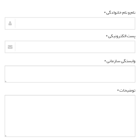
نام و نام خانوادگی *
پست الکترونیکی *
وابستگی سازمانی *
توضیحات *