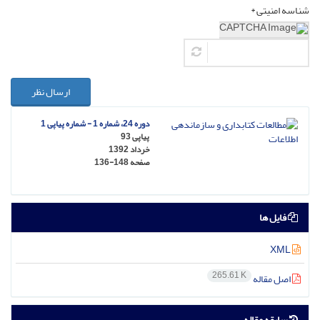
شناسه امنیتی *
ارسال نظر
دوره 24، شماره 1 - شماره پیاپی 1
پیاپی 93
خرداد 1392
صفحه
136-148
فایل ها
XML
265.61 K
اصل مقاله
سابقه مقاله