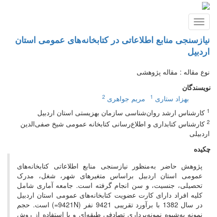
Toggle
navigation
نیازسنجی منابع اطلاعاتی در کتابخانه‌های عمومی استان
اردبیل
نوع مقاله : مقاله پژوهشی
نویسندگان
2
1
بهزاد ستاری
مریم جواهری
1
کارشناس ارشد روان‌شناسی سازمان بهزیستی استان اردبیل
2
کارشناس کتابداری و اطلاع‌رسانی کتابخانه عمومی شیخ صفی‌الدین
اردبیلی
چکیده
پژوهش حاضر به‌منظور نیازسنجی منابع اطلاعاتی کتابخانه‌های
عمومی استان اردبیل براساس متغیرهای شهر، شغل، مدرک
تحصیلی، جنسیت، و سن انجام گرفته است. جامعه آماری شامل
کلیه افراد دارای کارت عضویت کتابخانه‌های عمومی استان اردبیل
در سال 1382 با برآورد تقریبی 9421 نفر (9421N=) است. حجم
نمونه به‌شیوه نمونه‌برداری تصادفی طبقه‌ای و با استفاده از روش