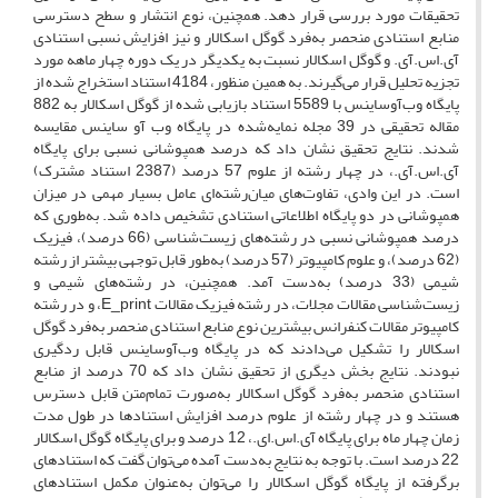
تحقیقات مورد بررسی قرار دهد. همچنین، نوع انتشار و سطح دسترسی
منابع استنادی منحصر به‌فرد گوگل اسکالار و نیز افزایش نسبی استنادی
آی.اس.آی. و گوگل اسکالار نسبت به یکدیگر در یک دوره چهار ماهه مورد
تجزیه تحلیل قرار می‌گیرند. به همین منظور، 4184 استناد استخراج شده از
پایگاه وب‌آو‌ساینس با 5589 استناد بازیابی شده از گوگل اسکالار به 882
مقاله تحقیقی در 39 مجله نمایه‌شده در پایگاه وب آو ساینس مقایسه
شدند. نتایج تحقیق نشان داد که درصد همپوشانی نسبی برای پایگاه
آی.اس.آی.، در چهار رشته از علوم 57 درصد (2387 استناد مشترک)
است. در این وادی، تفاوت‌های میان‌رشته‌ای عامل بسیار مهمی در میزان
همپوشانی در دو پایگاه اطلاعاتی استنادی تشخیص داده شد. به‌طوری که
درصد همپوشانی نسبی در رشته‌های زیست‌شناسی (66 درصد)، فیزیک
(62 درصد)، و علوم کامپیوتر (57 درصد) به‌طور قابل توجهی بیشتر از رشته
شیمی (33 درصد) به‌دست آمد. همچنین، در رشته‌های شیمی و
زیست‌شناسی مقالات مجلات، در رشته فیزیک مقالات E_print، و در رشته
کامپیوتر مقالات کنفرانس بیشترین نوع منابع استنادی منحصر به‌فرد گوگل
اسکالار را تشکیل می‌دادند که در پایگاه وب‌آو‌ساینس قابل ردگیری
نبودند. نتایج بخش دیگری از تحقیق نشان داد که 70 درصد از منابع
استنادی منحصر به‌فرد گوگل اسکالار به‌صورت تمام‌متن قابل دسترس
هستند و در چهار رشته از علوم درصد افزایش استنادها در طول مدت
زمان چهار ماه برای پایگاه آی.اس.ای.، 12 درصد و برای پایگاه گوگل اسکالار
22 درصد است. با توجه به نتایج به‌دست آمده می‌توان گفت که استنادهای
برگرفته از پایگاه گوگل اسکالار را می‌توان به‌عنوان مکمل استنادهای