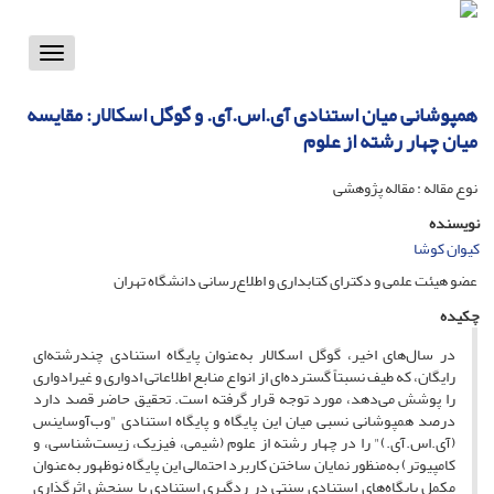
Toggle
vigation
همپوشانی میان استنادی آی.اس.آی. و گوگل اسکالار: مقایسه
میان چهار رشته از علوم
نوع مقاله : مقاله پژوهشی
نویسنده
کیوان کوشا
عضو هیئت علمی و دکترای کتابداری و اطلاع‌رسانی دانشگاه تهران
چکیده
در سال‌های اخیر، گوگل اسکالار به‌عنوان پایگاه استنادی چندرشته‌ای
رایگان، که طیف نسبتاً گسترده‌ای از انواع منابع اطلاعاتی ادواری و غیرادواری
را پوشش می‌دهد، مورد توجه قرار گرفته است. تحقیق حاضر قصد دارد
درصد همپوشانی نسبی میان این پایگاه و پایگاه استنادی "وب‌آوساینس
(آی.اس.آی.)" را در چهار رشته از علوم (شیمی، فیزیک، زیست‌شناسی، و
کامپیوتر) به‌منظور نمایان ساختن کاربرد احتمالی این پایگاه نوظهور به‌عنوان
مکمل پایگاه‌های استنادی سنتی در ردگیری استنادی یا سنجش اثرگذاری