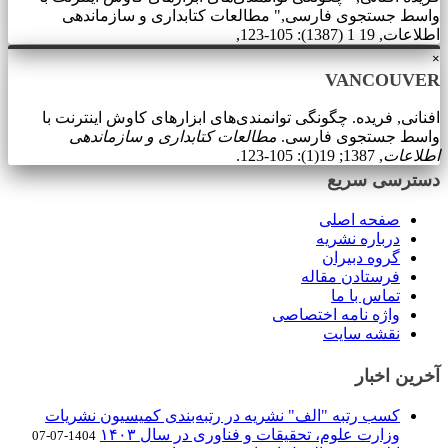
واسط جستجوی فارسی," مطالعات کتابداری و سازماندهی
اطلاعات, 19 1 (1387): 105-123,
×
VANCOUVER
افنانی, فریده. چگونگی توانمندی‌های ابزارهای کاوش اینترنت با
واسط جستجوی فارسی.
مطالعات کتابداری و سازماندهی
اطلاعات
, 1387; 19(1): 105-123.
دسترسی سریع
صفحه اصلی
درباره نشریه
گروه دبیران
فرستادن مقاله
تماس با ما
واژه نامه اختصاصی
نقشه سایت
آخرین اخبار
کسب رتبه "الف" نشریه در رتبه‌بندی کمیسیون نشریات
وزارت علوم، تحقیقات و فناوری در سال ۱۴۰۳
1404-07-07