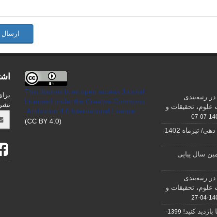
ارسال 
اشت
This Journal is an open access Journal
برای
ر رتبه‌بندی
Licensed
under the Creative Commons
نشر
علوم، تحقیقات و
Attribution 4.0 International License
1404-0
(CC BY 4.0)
ی/ تیرماه 1402
ین سال پیاپی
ر رتبه‌بندی
علوم، تحقیقات و
1400-0
ازدید کنید!
1399-