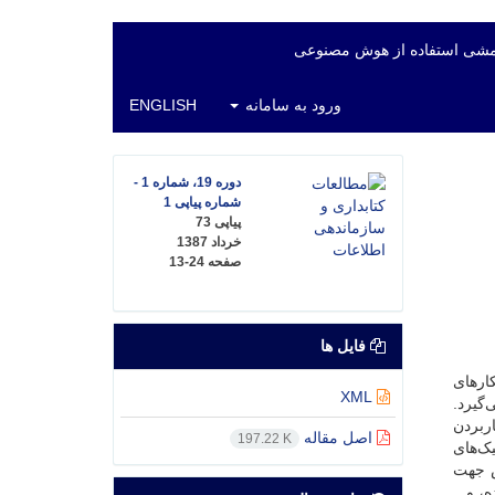
شی استفاده از هوش مصنوعی
ورود به سامانه
ENGLISH
دوره 19، شماره 1 -
شماره پیاپی 1
پیاپی 73
خرداد 1387
صفحه
13-24
فایل ها
کارهای
XML
گیرد.
ربردن
اصل مقاله
197.22 K
ک‌های
ش جهت
، و...