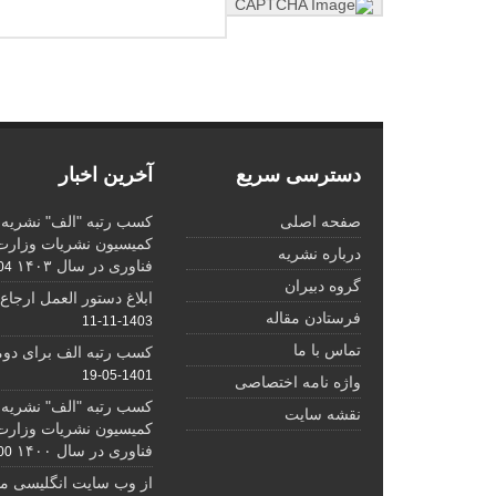
دسترسی سریع
آخرین اخبار
صفحه اصلی
کسب رتبه "الف" نشریه د
کمیسیون نشریات وزارت 
درباره نشریه
فناوری در سال ۱۴۰۳
7-07
گروه دبیران
ابلاغ دستور العمل ارجاع ده
فرستادن مقاله
1403-11-11
تماس با ما
کسب رتبه الف برای دوم
1401-05-19
واژه نامه اختصاصی
کسب رتبه "الف" نشریه د
نقشه سایت
کمیسیون نشریات وزارت 
فناوری در سال ۱۴۰۰
4-27
از وب سایت انگلیسی ما ب