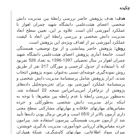
چکیده
هدف:
هدف پژوهش حاضر بررسی رابطۀ بین مدیریت دانش
شخصی اعضای هیئت‌علمی دانشگاه شهید چمران اهواز با
عملکرد آموزشی آنان است. علاوه بر این، تعیین سطح ابعاد
مدیریت دانش شخصی و بررسی رابطۀ این ابعاد با کیفیت
عملکرد آموزشی نیز از اهداف ویژه­‌ی این پژوهش است.
روش:
پژوهش حاضر پیمایشی و از نوع توصیفی- همبستگی
است. جامعۀ آماری پژوهش اعضای هیئت‌علمی دانشگاه شهید
چمران اهواز در سال تحصیلی 1397-1396 به تعداد 526 نفربود
که با استفاده از جدول کرجسی و مورگان 217 نفر از طریق
روش نمونه­‌گیری خوشه‌­ای-نسبی به‌عنوان نمونه پژوهش انتخاب
شدند. ابزار پژوهش شامل پرسشنامۀ مدیریت دانش شخصی و
پرسشنامۀ عملکرد آموزشی بود. برای تجزیه‌وتحلیل داده‌های
پژوهش از نرم‌­افزار اس‌پی‌اس‌اس نسخه 22 استفاده شد.
به‌منظور بررسی رابطۀ‌ یا عدم رابطه بین متغیرها، با توجه به
این­که برای مدیریت دانش شخصی به‌طورکلی و خرده
مقیاس‌های مهارت­های خلاقانه و مهارت­های مشارکتی سطح معنی­‌
داری آزمون بالاتر از 05/0 است و فرض نرمال بودن داده‌­ها تأیید
شد از آزمون‌ ضریب همبستگی پیرسون استفاده شد. پیرامون
خرده مقیاس‌های ارزیابی خودآموزی، مدیریت یادگیری خویشتن،
میزان سواد اطلاعاتی، مهارت‎های کاوشگری، شبکۀ همیاران