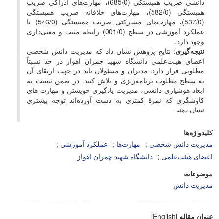
دانشی ضریب همبستگی (685/0)، مهارت‌های ادراکی ضریب
همبستگی (582/0)، مهارت‌های خلاقانه ضریب همبستگی
(537/0)، مهارت‌های مشارکتی ضریب همبستگی (546/0) با
عملکرد آموزشی در سطح (001/0) رابطه مثبت و معنی­‌داری
وجود دارد.
نتیجه‌گیری
: نتایج پژوهش نشان داد که مدیریت دانش شخصی
اعضای هیئت‌علمی دانشگاه شهید چمران اهواز در حد نسبتاً
مطلوبی قرار دارد. مدیران و مسئولان باید در جهت ارتقای آن
به سطح مطلوب برنامه‌­ریزی و تلاش کنند. در ضمن نسبت به
ابعاد هوشیاری دانشی، مدیریت یادگیری خویشتن و مهارت­ های
کاوشگری که نمرۀ کمتری به دست آورده­‌اند توجه بیش­تری
نشان دهند.
کلیدواژه‌ها
مدیریت دانش شخصی
مهارت‌ها
عملکرد آموزشی
اعضای هیئت‌علمی
دانشگاه شهید چمران اهواز
موضوعات
مدیریت دانش
عنوان مقاله
[English]