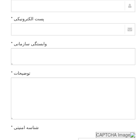
پست الکترونیکی *
وابستگی سازمانی *
توضیحات *
شناسه امنیتی *