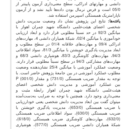
دانشی و مهارت­های ادراکی، سطح معنی‌­داری آزمون پایین­تر از
05/0 است و فرض نرمال بودن داده‌ها تأیید نشد و از آزمون
ناپارامتریک همبستگی اسپیرمن استفاده شد.
یافته‌ها:
نتایج این پژوهش نشان داد وضعیت مدیریت دانش
شخصی اعضای هیئت‌علمی دانشگاه شهید چمران اهواز با
میانگین 92/3 در حد نسبتاً مطلوبی قرار دارد و ابعاد ارزیابی
خودآموزی با میانگین 02/4، شبکۀ همیاران دانشی 4، مهارت­‌های
ادراکی 09/4 و مهارت­‌های خلاقانه 01/4 در سطح مطلوب و
ابعاد مدیریت یادگیری خویشتن با میانگین 81/3، سواد اطلاعاتی
94/3، مهارت­‌های کاوشگری 83/3، هوشیاری دانشی 68/3 و
مهارت­‌های مشارکتی 94/3 در سطح نسبتاً مطلوبی قرار دارند.
وضعیت عملکرد آموزشی با میانگین 25/4 نشان­‌دهنده وضعیت
مطلوب عملکرد آموزشی در بین جامعۀ پژوهش حاضر است. با
توجه به مقدار ضریب همبستگی (731/0) و مقدار P (001/0)
بین عملکرد آموزشی و مدیریت دانش شخصی اعضای
هیئت‌علمی دانشگاه شهید چمران اهواز رابطة مثبت و
معنی‌داری وجود دارد. همچنین با توجه به ضرایب به‌دست‌آمده
می‎توان گفت بین ابعاد مدیریت دانش شخصی یعنی خودارزیابی
با ضریب همبستگی (653/0)، مدیریت یادگیری خویشتن با
ضریب همبستگی (630/0)، سواد اطلاعاتی ضریب همبستگی
(632/0)، مهارت‌های کاوشگری ضریب همبستگی (618/0)،
شبکۀ همیاران دانشی ضریب همبستگی (577/0)، هوشیاری