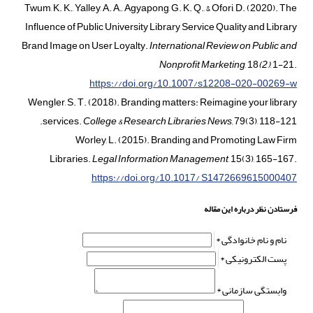
Twum, K. K., Yalley, A. A., Agyapong, G. K. Q., & Ofori, D. (2020). The
Influence of Public University Library Service Quality and Library
Brand Image on User Loyalty.
International Review on Public and
Nonprofit Marketing
, 18
(
2
)
, 1-21.
https://doi.org/10.1007/s12208-020-00269-w
Wengler, S. T. (2018). Branding matters: Reimagine your library
services.
College & Research Libraries News,
79(3), 118-121.
Worley, L. (2015). Branding and Promoting Law Firm
Libraries.
Legal Information Management
, 15(3), 165-167.
https://doi.org/10.1017/ S1472669615000407
فرستادن نظر درباره این مقاله
نام و نام خانوادگی *
پست الکترونیکی *
وابستگی سازمانی *