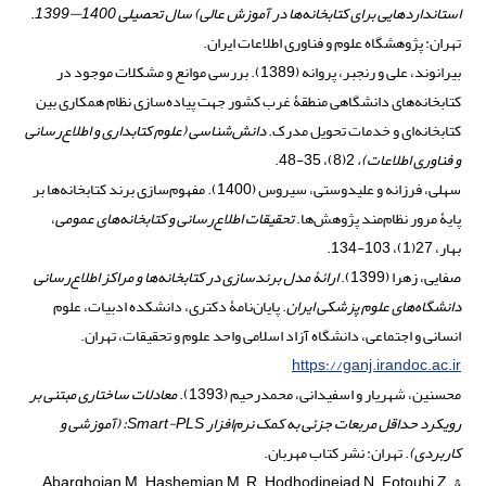
استانداردهایی برای کتابخانه‌ها در آموزش عالی) سال تحصیلی 1400
—
1399
.
تهران: پژوهشگاه علوم و فناوری اطلاعات ایران.
بیرانوند، علی و رنجبر، پروانه (1389). بررسی موانع و مشکلات موجود در
کتابخانه‌های دانشگاهی منطقۀ غرب کشور جهت پیاده‌سازی نظام همکاری بین
کتابخانه‌ای و خدمات تحویل مدرک.
دانش
‌شناسی (علوم کتابداری و اطلاع‌رسانی
و فناوری اطلاعات)،
2(8)، 35-48.
سهلی، فرزانه و علیدوستی، سیروس (1400). مفهوم‌سازی برند کتابخانه‌ها بر
پایۀ مرور نظام‌مند پژوهش‌ها.
تحقیقات اطلاع
‌رسانی و کتابخانه‌های عمومی
،
بهار، 27(1)، 103-134.
صفایی، زهرا (1399).
ارائۀ مدل برندسازی در کتابخانه
‌ها و مراکز اطلاع‌رسانی
دانشگاه‌های علوم پزشکی ایران
. پایان‌نامۀ دکتری، دانشکده ادبیات، علوم
انسانی و اجتماعی، دانشگاه آزاد اسلامی واحد علوم و تحقیقات، تهران.
https://ganj.irandoc.ac.ir
محسنین، شهریار و اسفیدانی، محمدرحیم (1393).
معادلات ساختاری مبتنی بر
رویکرد حداقل مربعات جزئی به کمک نرم
‌افزار
Smart-PLS
: (آموزشی و
کاربردی)
. تهران: نشر کتاب مهربان.
Abarghoian, M., Hashemian, M. R., Hodhodinejad, N., Fotouhi, Z., &