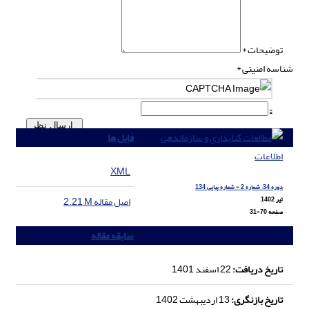
توضیحات *
شناسه امنیتی *
ارسال نظر
فایل ها
XML
دوره 34، شماره 2 - شماره پیاپی 134
اصل مقاله
2.21 M
تیر 1402
صفحه
31-70
سابقه مقاله
تاریخ دریافت:
22 اسفند 1401
تاریخ بازنگری:
13 اردیبهشت 1402