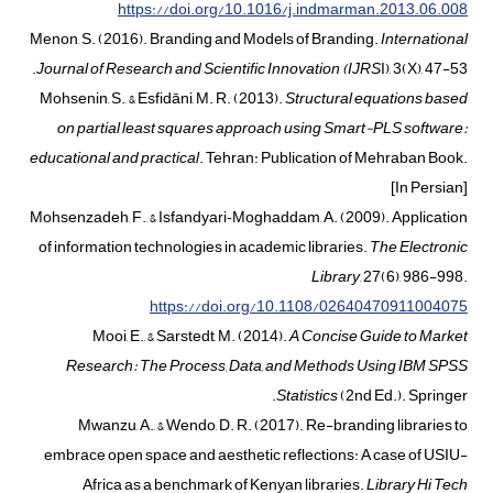
https://doi.org/10.1016/j.indmarman.2013.06.008
Menon, S. (2016). Branding and Models of Branding.
International
Journal of Research and Scientific Innovation
(
IJRS
I), 3(X), 47-53.
Mohsenin, S., & Esfidāni, M. R. (2013).
Structural equations based
on partial least squares approach using Smart-PLS software:
educational and practical
. Tehran: Publication of Mehraban Book.
[In Persian]
Mohsenzadeh, F., & Isfandyari‐Moghaddam, A. (2009). Application
of information technologies in academic libraries.
The Electronic
Library
, 27(6), 986-998.
https://doi.org/10.1108/02640470911004075
Mooi, E., & Sarstedt, M. (2014).
A Concise Guide to Market
Research: The Process, Data, and Methods Using IBM SPSS
Statistics
(2nd Ed.). Springer.
Mwanzu, A., & Wendo, D. R. (2017). Re-branding libraries to
embrace open space and aesthetic reflections: A case of USIU-
Africa as a benchmark of Kenyan libraries.
Library Hi Tech