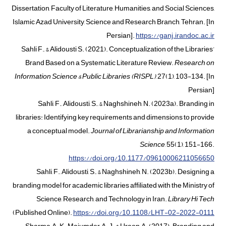
Dissertation, Faculty of Literature, Humanities, and Social Sciences,
Islamic Azad University, Science and Research Branch, Tehran. [In
Persian].
https://ganj.irandoc.ac.ir
Sahli F., & Alidousti S. (2021). Conceptualization of the Libraries’
Brand Based on a Systematic Literature Review.
Research on
Information Science & Public Libraries
(
RISPL
)
, 27(1), 103-134. [In
Persian]
Sahli, F., Alidousti, S., & Naghshineh, N. (2023a). Branding in
libraries: Identifying key requirements and dimensions to provide
a conceptual model.
Journal of Librarianship and Information
Science
, 55(1), 151-166.
https://doi.org/10.1177/09610006211056650
Sahli, F., Alidousti, S., & Naghshineh, N. (2023b). Designing a
branding model for academic libraries affiliated with the Ministry of
Science, Research, and Technology in Iran.
Library Hi Tech
(Published Online).
https://doi.org/10.1108/LHT-02-2022-0111