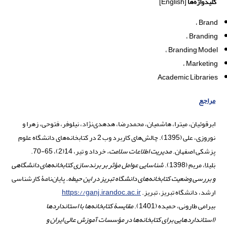
کلیدواژه‌ها
[English]
Brand
Branding
Branding Model
Marketing
Academic Libraries
مراجع
ابرقوئیان، میترا، هاشمیان، محمدرضا، هدهدی‌نژاد، نیلوفر، فتوحی، زهرا و
نوروزی، علی (1395). چالش‌های کاربرد وب 2 در کتابخانه‌های دانشگاه علوم
پزشکی اصفهان.
مدیریت اطلاعات سلامت،
خرداد و تیر، 14(2)، 65-70.
بَلیلا، مریم (1398).
شناسایی عوامل مؤثر بر برندسازی کتابخانه
‌های دانشگاهی
و بررسی وضعیت کتابخانه‌های دانشگاه تبریز در این حیطه.
پایان‌نامۀ کارشناسی
ارشد، دانشگاه تبریز، تبریز.
https://ganj.irandoc.ac.ir
بیرامی طارونی، حمیده (1401).
مقایسۀ کتابخانه
‌ها با استانداردها
(استانداردهایی برای کتابخانه‌ها در مؤسسات آموزش عالی ایران و