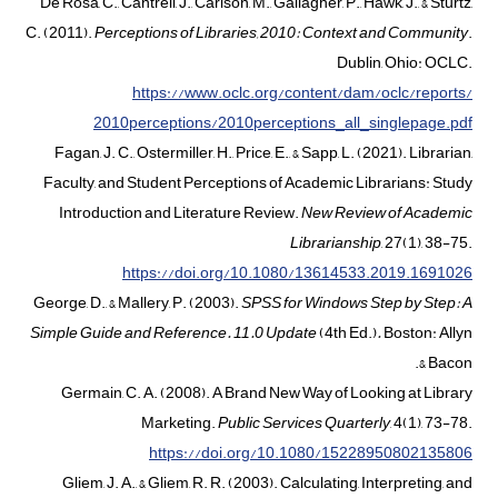
De Rosa, C., Cantrell, J., Carlson, M., Gallagher, P., Hawk, J., & Sturtz,
C. (2011).
Perceptions of Libraries, 2010: Context and Community
.
Dublin, Ohio: OCLC.
https://www.oclc.org/content/dam/oclc/reports/‌
2010perceptions/2010perceptions_all_singlepage.pdf
Fagan, J. C., Ostermiller, H., Price, E., & Sapp, L. (2021). Librarian,
Faculty, and Student Perceptions of Academic Librarians: Study
Introduction and Literature Review.
New Review of Academic
Librarianship
, 27(1), 38-75.
https://doi.org/10.1080/13614533.2019.1691026
George, D., & Mallery, P. (2003).
SPSS for Windows Step by Step: A
Simple Guide and Reference. 11.0 Update
(4th Ed.)
.
Boston: Allyn
& Bacon.
Germain, C. A. (2008). A Brand New Way of Looking at Library
Marketing.
Public Services Quarterly
, 4(1), 73-78.
https://doi.org/10.1080/15228950802135806
Gliem, J. A., & Gliem, R. R. (2003). Calculating, Interpreting, and