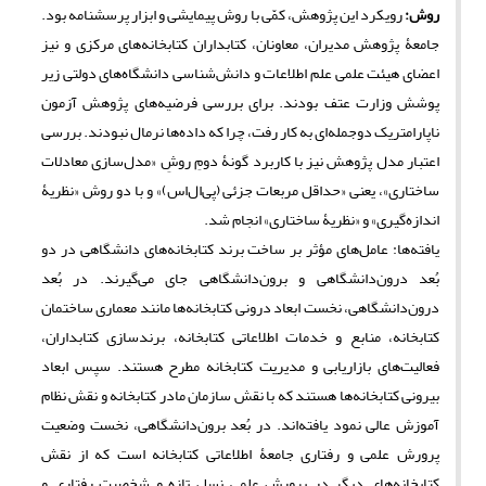
روش:
رویکرد این پژوهش، کمّی با روش پیمایشی و ابزار پرسشنامه بود.
جامعۀ پژوهش مدیران، معاونان، کتابداران کتابخانه‌های مرکزی و نیز
اعضای هیئت علمی علم اطلاعات و دانش‌شناسی دانشگاه‌های دولتی زیر
پوشش وزارت عتف بودند. برای بررسی فرضیه‌های پژوهش آزمون
ناپارامتریک دوجمله‏‌ای به کار رفت، چرا که داده‌ها نرمال نبودند. بررسی
اعتبار مدل پژوهش نیز با کاربرد گونۀ دومِ روشِ «مدل‌سازی معادلات
ساختاری»، یعنی «حداقل مربعات جزئی (پی‌ال‌اس)» و با دو روش «نظریۀ
اندازه‌گیری» و «نظریۀ ساختاری» انجام شد.
یافته‌ها: عامل‌های مؤثر بر ساخت برند کتابخانه‌های دانشگاهی در دو
بُعد درون‌دانشگاهی و برون‌دانشگاهی جای می‌گیرند. در بُعد
درون‌دانشگاهی، نخست ابعاد درونی کتابخانه‌ها مانند معماری ساختمان
کتابخانه، منابع و خدمات اطلاعاتی کتابخانه، برندسازی کتابداران،
فعالیت‌های بازاریابی و مدیریت کتابخانه مطرح هستند. سپس ابعاد
بیرونی کتابخانه‌ها هستند که با نقش سازمان مادر کتابخانه و نقش نظام
آموزش عالی نمود یافته‌اند. در بُعد برون‌دانشگاهی، نخست وضعیت
پرورش علمی و رفتاری جامعۀ اطلاعاتی کتابخانه است که از نقش
کتابخانه‌های دیگر در پرورش علمی نسل تازه و شخصیت رفتاری و