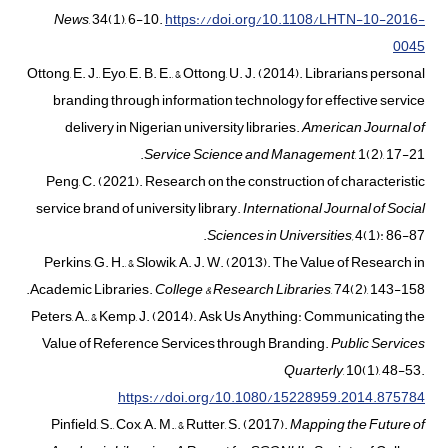
News
, 34(1), 6-10.
https://doi.org/10.1108/LHTN-10-2016-
0045
Ottong, E. J., Eyo, E. B. E., & Ottong, U. J. (2014). Librarians personal
branding through information technology for effective service
delivery in Nigerian university libraries.
American Journal of
Service Science and Management
, 1(2), 17-21.
Peng, C. (2021). Research on the construction of characteristic
service brand of university library.
International Journal of Social
Sciences in Universities
,
4(1): 86-87.
Perkins, G. H., & Slowik, A. J. W. (2013). The Value of Research in
Academic Libraries.
College & Research Libraries
, 74(2), 143-158.
Peters, A., & Kemp, J. (2014). Ask Us Anything: Communicating the
Value of Reference Services through Branding.
Public Services
Quarterly
,
10(1), 48-53.
https://doi.org/10.1080/15228959.2014.875784
Pinfield, S., Cox, A. M., & Rutter, S. (2017).
Mapping the Future of