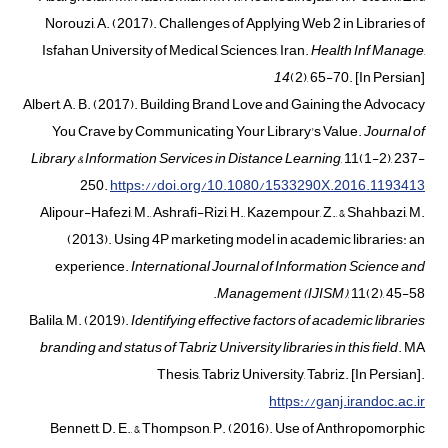
Norouzi, A. (2017). Challenges of Applying Web 2 in Libraries of
Isfahan University of Medical Sciences, Iran.
Health Inf Manage
,
14
(2), 65-70. [In Persian]
Albert, A. B. (2017). Building Brand Love and Gaining the Advocacy
You Crave by Communicating Your Library's Value.
Journal of
Library & Information Services in Distance Learning
, 11(1-2), 237-
250.
https://doi.org/10.1080/1533290X.2016.1193413
Alipour-Hafezi, M., Ashrafi-Rizi, H., Kazempour, Z., & Shahbazi, M.
(2013). Using 4P marketing model in academic libraries: an
experience.
International Journal of Information Science and
Management
(
IJISM
)
, 11(2), 45-58.
Balila, M. (2019).
Identifying effective factors of academic libraries
branding and status of Tabriz University libraries in this field
. MA
Thesis, Tabriz University, Tabriz. [In Persian].
https://ganj.irandoc.ac.ir
Bennett, D. E., & Thompson, P. (2016). Use of Anthropomorphic