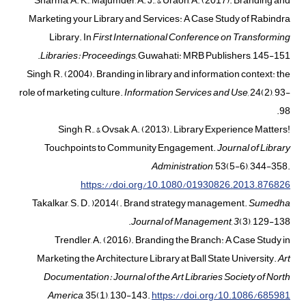
Sharma, A. K., Majumder, A. J., & Uraon, A. (2017). Branding and
Marketing your Library and Services: A Case Study of Rabindra
Library. In
First International Conference on Transforming
Libraries: Proceedings,
Guwahati: MRB Publishers, 145-151.
Singh, R. (2004). Branding in library and information context: the
role of marketing culture.
Information Services and Use,
24(2), 93-
98.‏
Singh, R., & Ovsak, A. (2013). Library Experience Matters!
Touchpoints to Community Engagement.
Journal of Library
Administration
, 53(5-6), 344-358.
https://doi.org/10.1080/01930826.2013.876826
Takalkar, S. D. )2014(. Brand strategy management.
Sumedha
Journal of Management,
3
(3), 129-138.
Trendler, A. (2016). Branding the Branch: A Case Study in
Marketing the Architecture Library at Ball State University.
Art
Documentation: Journal of the Art Libraries Society of North
America
, 35(1), 130-143.
https://doi.org/10.1086/685981