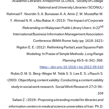
Academic Libraries: A Report for SCONUL
. Society of College,
National and University Libraries (SCONUL).
Rahmad, F., Noordin, S. A., Bunawan, A. A., Amin, Z. M., Mustaffar, M.
Y., Ahmad, N. R., & Abu Bakar, A. (2013).
The Impact of Corporate
nd
Rebranding on Malaysian Public Library Users.
In 22
International Business Information Management Association
Conference, IBIMA, Rome, Italy (pp. 1618-1621)
Rigdon, E. E. (2012). Rethinking Partial Least Squares Path
Modeling: In Praise of Simple Methods.
Long Range
Planning
, 45(5-6), 341-358.
https://doi.org/10.1016/j.lrp.2012.09.010
Rubio, D. M. G., Berg-Weger, M., Tebb, S. S., Lee, E. S., & Rauch, S.
(2003). Objectifying content validity: Conducting a content validity
study in social work research.
Social Work Research
, 27(2), 94-
104.
Safaei, Z. (2019).
Proposing a branding model for libraries and
information centers in medical science universities of Iran
. Ph.D.