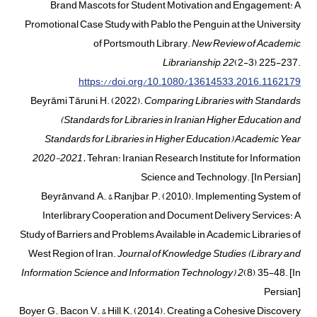
Brand Mascots for Student Motivation and Engagement: A
Promotional Case Study with Pablo the Penguin at the University
of Portsmouth Library.
New Review of Academic
Librarianship
,
22
(2-3), 225-237.
https://doi.org/10.1080/13614533.2016.1162179
Beyrāmi Tāruni, H. (2022).
Comparing Libraries with Standards
(
Standards for Libraries in Iranian Higher Education and
Standards for Libraries in Higher Education
)
Academic Year
2020-2021.
Tehran: Iranian Research Institute for Information
Science and Technology. [In Persian]
Beyrānvand, A., & Ranjbar, P. (2010). Implementing System of
Interlibrary Cooperation and Document Delivery Services: A
Study of Barriers and Problems Available in Academic Libraries of
West Region of Iran.
Journal of Knowledge Studies
(
Library and
Information Science and Information Technology
)
,
2
(8), 35-48. [In
Persian]
Boyer, G., Bacon, V., & Hill, K. (2014). Creating a Cohesive Discovery