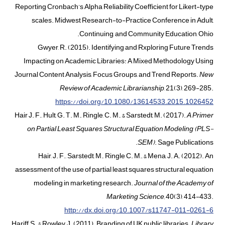
Reporting Cronbach’s Alpha Reliability Coefficient for Likert-type
scales. Midwest Research-to-Practice Conference in Adult,
Continuing, and Community Education, Ohio.
Gwyer, R. (2015). Identifying and Rxploring Future Trends
Impacting on Academic Libraries: A Mixed Methodology Using
Journal Content Analysis, Focus Groups, and Trend Reports.
New
Review of Academic Librarianship
, 21(3), 269-285.
https://doi.org/10.1080/13614533.2015.1026452
Hair J. F., Hult, G. T. M., Ringle, C. M., & Sarstedt, M. (2017).
A Primer
on Partial Least Squares Structural Equation Modeling
(
PLS-
SEM
)
. Sage Publications.
Hair, J. F., Sarstedt, M., Ringle C. M., & Mena, J. A. (2012). An
assessment of the use of partial least squares structural equation
modeling in marketing research.
Journal of the Academy of
Marketing Science,
40(3), 414-433.
http://dx.doi.org/10.1007/s11747-011-0261-6
Hariff, S., & Rowley, J. (2011). Branding of UK public libraries.
Library