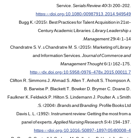
Service.
Serials Review
,
40
(3), 200-202.
https://doi.org/10.1080/00987913. 2014.949549
Bugg, K. (2015). Best Practices for Talent Acquisition in 21st-
Century Academic Libraries.
Library Leadership &
Management
, 29(4), 1-14.
Chandratre, S. V., & Chandratre, M. S. (2015). Marketing of Library
and Information Services.
Journal of Commerce and
Management Thought
, 6(1), 162-175.
http://dx.doi.org/10.5958/0976-478x.‌2015.‌00011.7
Clifton, R., Simmons, J., Ahmad, S., Allen, T., Anholt, S., Thompson, A.
B., Barwise, P., Blackett, T., Bowker, D., Brymer, C., Doane, D.,
Faulkner, K., Feldwick, P., Hilton, S., Lindemann, J., Poulter, A., & Smith,
S. (2004).
Brands and Branding
. Profile Books Ltd.
Davis, L. L. (1992). Instrument review: Getting the most from a
panel of experts.
Applied Nursing Research
,
5
(4), 194-197.
https://doi.org/‌10.1016/S0897-1897(05)80008-4