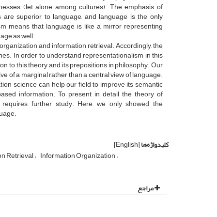
nesses (let alone among cultures). The emphasis of
s are superior to language, and language is the only
ism means that language is like a mirror representing
uage as well.
organization and information retrieval. Accordingly, the
es. In order to understand representationalism in this
on to this theory and its prepositions in philosophy. Our
ve of a marginal rather than a central view of language.
ion science, can help our field to improve its semantic
ased information. To present in detail the theory of
 requires further study. Here, we only showed the
guage.
کلیدواژه‌ها
[English]
on Retrieval
Information Organization
مراجع