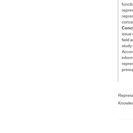
funct
repre
repre
concep
Concl
issue 
field 
study 
Accord
infor
repre
presup
Represe
Knowled