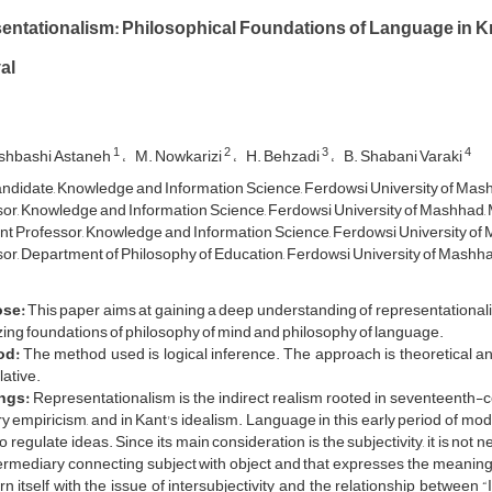
entationalism: Philosophical Foundations of Language in K
al
1
2
3
4
shbashi Astaneh
M. Nowkarizi
H. Behzadi
B. Shabani Varaki
didate, Knowledge and Information Science, Ferdowsi University of Mash
or, Knowledge and Information Science, Ferdowsi University of Mashhad, 
nt Professor, Knowledge and Information Science, Ferdowsi University of
or, Department of Philosophy of Education, Ferdowsi University of Mashha
se:
This paper aims at gaining a deep understanding of representationali
ing foundations of philosophy of mind and philosophy of language.
od:
The method used is logical inference. The approach is theoretical and
ative.
ngs:
Representationalism is the indirect realism rooted in seventeenth-
y empiricism, and in Kant's idealism. Language in this early period of mo
o regulate ideas. Since its main consideration is the subjectivity, it is no
ermediary connecting subject with object and that expresses the meanings
n itself with the issue of intersubjectivity and the relationship between “I