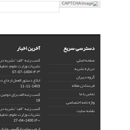
دسترسی سریع
آخرین اخبار
صفحه اصلی
کسب رتبه "الف" نشریه در 
نشریات وزارت علوم، تحقیق
درباره نشریه
۱۴۰۳
1404-07-07
گروه دبیران
ابلاغ دستور العمل ارجاع دهی/ 
فرستادن مقاله
1403-11-11
تماس با ما
کسب رتبه الف برای دومین 
19
واژه نامه اختصاصی
کسب رتبه "الف" نشریه در 
نقشه سایت
نشریات وزارت علوم، تحقیق
۱۴۰۰
1400-04-27
از وب سایت انگلیسی ما باز