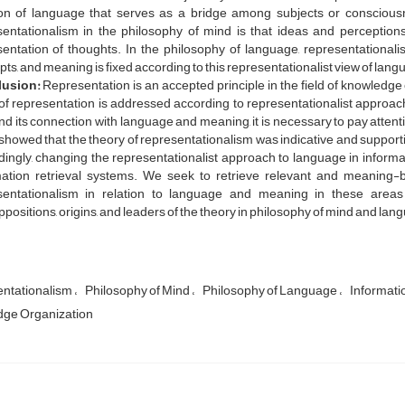
ion of language that serves as a bridge among subjects or conscious
sentationalism in the philosophy of mind is that ideas and perception
sentation of thoughts. In the philosophy of language, representational
ts, and meaning is fixed according to this representationalist view of lang
usion:
Representation is an accepted principle in the field of knowledge 
of representation is addressed according to representationalist approach
and its connection with language and meaning, it is necessary to pay attenti
showed that the theory of representationalism was indicative and supporti
ingly, changing the representationalist approach to language in informat
mation retrieval systems. We seek to retrieve relevant and meaning-b
sentationalism in relation to language and meaning in these areas
positions, origins, and leaders of the theory in philosophy of mind and lan
ntationalism
Philosophy of Mind
Philosophy of Language
Informati
ge Organization