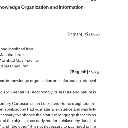
nowledge Organization and Information
نویسندگان
[English]
had, Mashhad, Iran
Mashhad, Iran
 Mashhad, Mashhad, Iran
d, Mashhad, Iran,
چکیده
[English]
sm in knowledge organization and information retrieval
 argumentative. Accordingly, its feature and nature is
century Cartesianism, in Locke and Hume's eighteenth-
dern philosophy, had no material existence and was fully
t necessary to enhance the status of language that acts as
 of the object; since early modern philosophy does not
” and “the other,” it is not necessary to pay heed to the