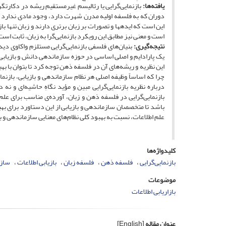
یافته‌ها:
بازنمایی‌گرایی یا رئالیسم غیرمستقیم ریشه در دکارت­گر
دوران که به فلسفه اولیه مدرن شهرت دارد، وجود مادی ندارد و ک
این است که ایده­ها و تصورات بر زبان برتری دارند و زبان تنها باز
است و معنی نیز مطابق این رویکردِ بازنمایی‌گرا به زبان، ثابت است
نتیجه‌گیری:
بنیان‌های فلسفی بازنمایی‌گرایی مستلزم واکاوی دید
یک پارادایم و اصلی اساسی در حوزه سازماندهی دانش و بازیابی اط
این نظریه و ریشه‌های آن در فلسفه ذهن توجه کرد تا بتوان با بهبو
چرا که اساساً وظیفه اصلی هر نظام سازماندهی و بازیابی، بازنم
درباره نظریه بازنمایی‌گرایی مبین و مؤید نگاهِ حاشیه‌ای و ن
بازنمایی‌گرایی در فلسفه ذهن و زبان، آورده‌ی مناسب برای علم ا
باشد تا متخصصان سازماندهی و بازیابی از این دستاورد برای بهبود ن
علم اطلاعات، نسبت به بهبود کلی نظام‌های معنایی سازماندهی و ب
کلیدواژه‌ها
بازنمایی‌گرایی
فلسفه ذهن
فلسفه زبان
بازیابی اطلاعات
سازم
موضوعات
بازاریابی اطلاعات
عنوان مقاله
[English]