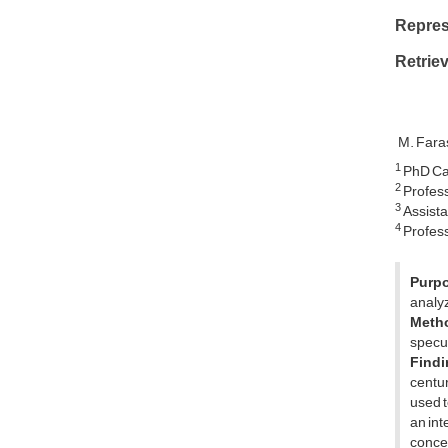
Repres
Retriev
M. Fara
1
PhD Can
2
Profess
3
Assista
4
Profess
Purpo
analyz
Meth
specul
Findi
centur
used t
an int
concer