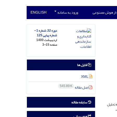
 از هوش مصنوعی
ورود به سامانه
ENGLISH
دوره 32، شماره 1 -
شماره پیاپی 125
اردیبهشت 1400
صفحه
3-15
فایل ها
XML
545.89 K
اصل مقاله
سابقه مقاله
 تحلیلِ
.
هم رسانی