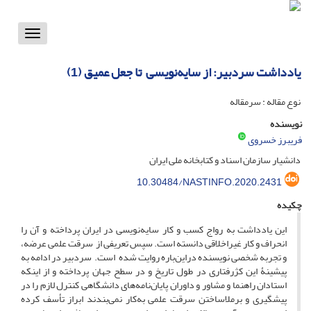
Toggle
vigation
یادداشت سردبیر: از سایه‌نویسی ‌ تا جعل عمیق (1)
نوع مقاله : سرمقاله
نویسنده
فریبرز خسروی
دانشیار سازمان اسناد و کتابخانه ملی ایران
10.30484/NASTINFO.2020.2431
چکیده
این یادداشت به رواج کسب و کار سایه‌نویسی در ایران پرداخته و آن را
انحراف و کار غیراخلاقی دانسته است. سپس تعریفی از سرقت علمی عرضه،
و تجربه شخصی نویسنده دراین‌باره روایت شده است. سردبیر در ادامه به
پیشینۀ این کژرفتاری در طول تاریخ و در سطح جهان پرداخته و از اینکه
استادان راهنما و مشاور و داوران پایان‌نامه‌های دانشگاهی کنترل لازم را در
پیشگیری و برملاساختن سرقت علمی به‌کار نمی‌بندند ابراز تأسف کرده