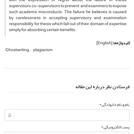
supervisors, co-supervisors to prevent, and examiners to expose
such academic misconducts. The failure, he believes, is caused
by carelessness in accepting supervisory and examination
responsibility for thesis which fall out of their domain of expertise
simply for absorbing certain benefits.
کلیدواژه‌ها
[English]
Ghostwriting
plagiarism
فرستادن نظر درباره این مقاله
نام و نام خانوادگی *
پست الکترونیکی *