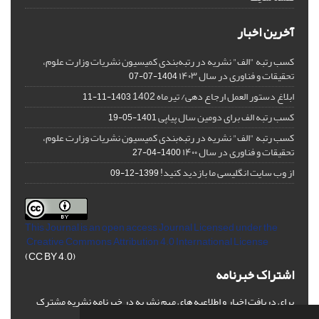
آخرین اخبار
کسب رتبه "الف" نشریه در رتبه‌بندی کمیسیون نشریات وزارت علوم،
تحقیقات و فناوری در سال ۱۴۰۳
1404-07-07
ابلاغ دستور العمل ارجاع دهی/ تیرماه 1402
1403-11-11
کسب رتبه الف برای دومین سال پیاپی
1401-05-19
کسب رتبه "الف" نشریه در رتبه‌بندی کمیسیون نشریات وزارت علوم،
تحقیقات و فناوری در سال ۱۴۰۰
1400-04-27
از وب سایت انگلیسی ما بازدید کنید!
1399-12-09
This Journal is an open access Journal Licensed
under the
Creative Commons Attribution 4.0 International License
(CC BY 4.0)
اشتراک خبرنامه
برای دریافت اخبار و اطلاعیه های مهم نشریه در خبرنامه نشریه مشترک
شوید.