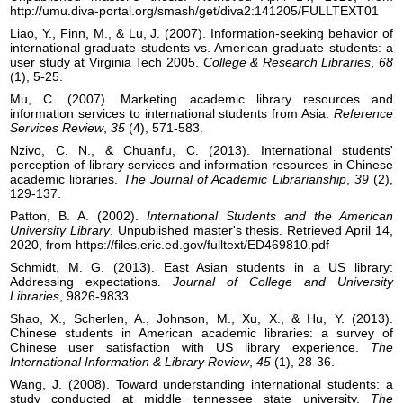
http://umu.diva-portal.org/smash/get/diva2:141205/FULLTEXT01
Liao, Y., Finn, M., & Lu, J. (2007). Information-seeking behavior of
international graduate students vs. American graduate students: a
user study at Virginia Tech 2005.
College & Research Libraries
,
68
(1), 5-25.
Mu, C. (2007). Marketing academic library resources and
information services to international students from Asia.
Reference
Services Review
,
35
(4), 571-583.
Nzivo, C. N., & Chuanfu, C. (2013). International students'
perception of library services and information resources in Chinese
academic libraries.
The Journal of Academic Librarianship
,
39
(2),
129-137.
Patton, B. A. (2002).
International Students and the American
University
Library
. Unpublished master's thesis. Retrieved April 14,
2020, from https://files.eric.ed.gov/fulltext/ED469810.pdf
Schmidt, M. G. (2013). East Asian students in a US library:
Addressing expectations.
Journal of College and University
Libraries
, 9826-9833.
Shao, X., Scherlen, A., Johnson, M., Xu, X., & Hu, Y. (2013).
Chinese students in American academic libraries: a survey of
Chinese user satisfaction with US library experience.
The
International Information & Library Review
,
45
(1), 28-36.
Wang, J. (2008). Toward understanding international students: a
study conducted at middle tennessee state university.
The