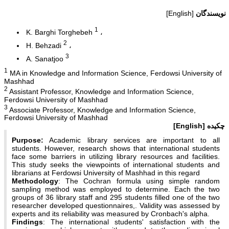
نویسندگان
[English]
1
K. Barghi Torghebeh
2
H. Behzadi
3
A. Sanatjoo
1
MA in Knowledge and Information Science, Ferdowsi University of
Mashhad
2
Assistant Professor, Knowledge and Information Science,
Ferdowsi University of Mashhad
3
Associate Professor, Knowledge and Information Science,
Ferdowsi University of Mashhad
چکیده
[English]
Purpose:
Academic library services are important to all
students. However, research shows that international students
face some barriers in utilizing library resources and facilities.
This study seeks the viewpoints of international students and
librarians at Ferdowsi University of Mashhad in this regard
Methodology
: The Cochran formula using simple random
sampling method was employed to determine. Each the two
groups of 36 library staff and 295 students filled one of the two
researcher developed questionnaires,. Validity was assessed by
experts and its reliability was measured by Cronbach's alpha.
Findings
: The international students' satisfaction with the