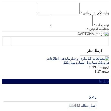
وابستگی سازمانی *
توضیحات *
شناسه امنیتی *
ارسال نظر
دوره 31، شماره 1 - شماره پیاپی 121
اردیبهشت 1399
صفحه
8-17
فایل ها
XML
اصل مقاله
1.14 M