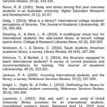
Services Review
,
29
(4), 314-326.
Burns, R. B. (1991). Study and stress among first year overseas
students in an Australian university.
Higher Education Research
and Development
,
10
(1), 61-67.
Datig, I. (2014). What is a library?: International college students'
perceptions of libraries.
The Journal of Academic Librarianship
,
40
(3), 350-356.
Downing, A., & Klein, L. R. (2019). A multilingual virtual tour for
international students: the web-based library at baruch college
opens doors.
College & Research Libraries News
,
62
(5), 500-503.
Ibraheem, A. I., & Devine, C. (2016). Saudi students, American
academic library: a survey.
Library Review
,
65
(4/5), 267-280.
Ishimura, Y., & Bartlett, J. C. (2014). Are librarians equipped to
teach international students? A survey of current practices and
recommendations for training.
The Journal of Academic
Librarianship
,
40
Jackson, P. A. (2005). Incoming international students and the
library: a survey.
Reference Services Review
,
33
Knight, L., Hight, M., & Polfer, L. (2010). Rethinking the library for
the international student community.
Reference Services Review
,
38
(4), 581-605.
Lazarevic, L. (2007)
. ‘Ask, ask, ask!’:
a case study of Umeå
University library provision for its international students
.
Unpublished master's thesis. Retrieved April 14, 2020, from