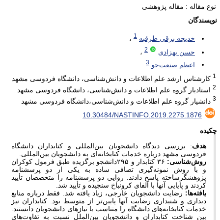
نوع مقاله : مقاله پژوهشی
نویسندگان
1
خدیجه برقی طرقبه
2
حسن بهزادی
3
اعظم صنعت‌جو
1
کارشناس ارشد علم اطلاعات و دانش‌شناسی، دانشگاه فردوسی مشهد
2
استادیار گروه علم اطلاعات و دانش‌شناسی، دانشگاه فردوسی مشهد
3
دانشیار گروه علم اطلاعات و دانش‌شناسی،دانشگاه فردوسی مشهد
10.30484/NASTINFO.2019.2275.1876
چکیده
هدف
: بررسی دیدگاه دانشجویان بین‌المللی و کتابداران دانشگاه
فردوسی مشهد درباره خدمات کتابخانه‌ای به دانشجویان بین‌المللی.
روش‌شناسی:
۳۶ کتابدار و ۲۹۵دانشجو برگزیده طبق فرمول کوکران
و با روش نمونه‌گیری تصافی ساده به یکی از دو پرسشنامه
پژوهشگرساخته پاسخ دادند. روایی دو پرسشنامه را متخصصان تأیید
کردند و پایایی آنها با آلفای کرونباخ سنجیده و تأیید شد.
یافته‌ها:
رضایت دانشجویان خارجی، زیاد یافته شد. فقط درباره منابع
دیداری و شنیداری رضایت آنها پایین‌تر از متوسط بود. کتابداران نیز
خدمات کتابخانه‌های دانشگاه را متناسب با نیازهای دانشجویان دانستند.
بین شناخت کتابداران و دانشجویان بین‌الملل نسبت به تفاوت‌های