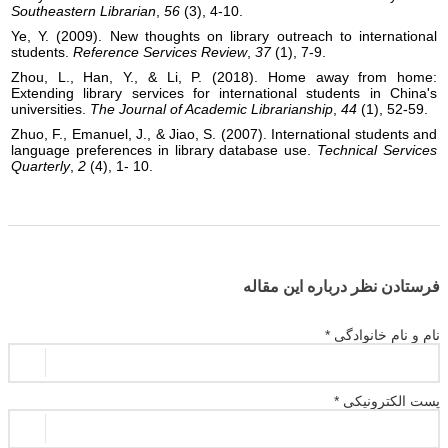
Southeastern Librarian
,
56
(3), 4-10.
Ye, Y. (2009). New thoughts on library outreach to international
students.
Reference Services Review
,
37
(1), 7-9.
Zhou, L., Han, Y., & Li, P. (2018). Home away from home:
Extending library services for international students in China's
universities.
The Journal of Academic Librarianship
,
44
(1), 52-59.
Zhuo, F., Emanuel, J., & Jiao, S. (2007). International students and
language preferences in library database use.
Technical Services
Quarterly
,
2
(4), 1- 10.
فرستادن نظر درباره این مقاله
نام و نام خانوادگی *
پست الکترونیکی *