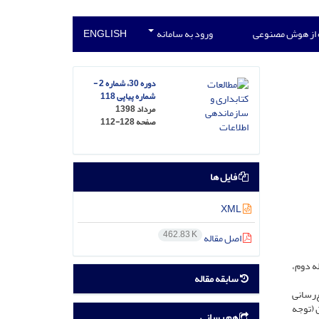
 از هوش مصنوعی
ورود به سامانه
ENGLISH
دوره 30، شماره 2 -
شماره پیاپی 118
مرداد 1398
صفحه
112-128
فایل ها
XML
462.83 K
اصل مقاله
ه دوم،
سابقه مقاله
‌رسانی
 (توجه
هم رسانی