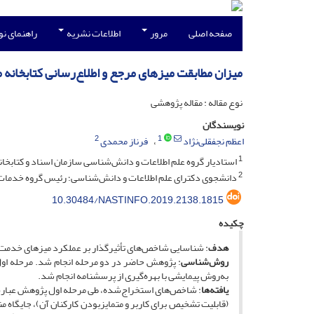
صفحه اصلی
مرور
اطلاعات نشریه
راهنمای ن
میزان مطابقت میزهای مرجع و اطلاع‌رسانی کتابخانه 
نوع مقاله : مقاله پژوهشی
نویسندگان
2
1
اعظم نجفقلی‌نژاد
فرناز محمدی
1
استادیار گروه علم اطلاعات و دانش‌شناسی سازمان اسناد و کتابخانه
2
دانشجوی دکترای علم اطلاعات و دانش‌شناسی؛ رئیس گروه خدمات ویژ
10.30484/NASTINFO.2019.2138.1815
چکیده
هدف
: شناسایی شاخص‌های تأثیرگذار بر عملکرد میزهای خدمت‌رس
روش‌شناسی
: پژوهش حاضر در دو مرحله انجام شد. مرحله اول
به‌روش پیمایشی با بهره‌گیری از پرسشنامه انجام شد.
یافته‌ها
: شاخص‌های استخراج‌شده، طی مرحله اول پژوهش عبارت 
(قابلیت تشخیص برای کاربر و متمایزبودن کارکنان آن)، جایگاه م