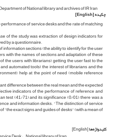
partment of National library and archives of IR Iran
چکیده
[English]
he performance of service desks and the rate of matching
e of the study was extraction of design indicators for
yed by a questionnaire.
f information sections (the ability to identify for the user
users with the names of sections and adaptation of these
of the users with librarians), getting the user fast to the
and automated tools), the interest of librarians and the
ironment), help at the point of need (mobile reference
ficant difference between the real mean and the expected
ffective indicators of the performance of reference and
an test (41/71) and its significance (0/01), there was a
rence and information desks. "The distinction of service
 of "the exact signs and guides of desks" (with a mean of
کلیدواژه‌ها
[English]
ervice Desk
National library of Iran