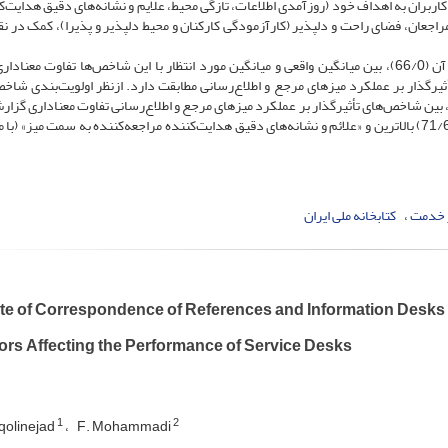
کاربران به اهداف خود (روزآمدی اطلاعات، تازگی محیط، علایم و نشانه‌های دقیق هدایت‌ک
راجعان، فضای راحت و دلپذیر (کارآزمودگی کارکنان و محیط دلپذیر و پذیرا)، کمک در نقط
: با استناد به مقدار آزمون تی (437/0) و معنا‌داری آن (66/0)، بین میانگین واقعی و میانگین مورد انتظار با این شاخص‌ها تفاوت مع
رگذار بر عملکرد میزهای مرجع و اطلاع‌رسانی مطابقت دارد. ازنظر اولویت‌بندی شاخص‌
تناد به مقدار آزمون فریدمن (71/41) و معنا‌داری آن (01/0)، بین شاخص‌های تأثیرگذار بر عملکرد میزهای مرجع و اطلاع‌رسانی تفاوت معنادار
شاخص «متمایز و مشخص‌بودن میز خدمات‌رسانی» (با میانگین 71/6) بالاترین و «علائم و نشانه‌های دقیق هدایت‌کننده مراجعه‌کننده به سمت میز» 
 خدمت
کتابخانه ملی ایران
e of Correspondence of References and Information Desks of 
ors Affecting the Performance of Service Desks
1
2
qolinejad
F. Mohammadi