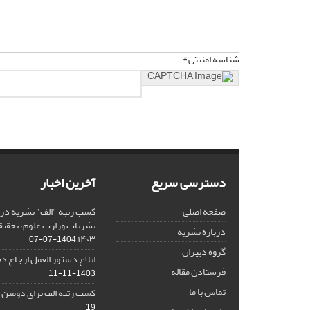
شناسه امنیتی *
دسترسی سریع
آخرین اخبار
صفحه اصلی
کسب رتبه "الف" نشریه در 
نشریات وزارت علوم، تحقیق
درباره نشریه
۱۴۰۳
1404-07-07
گروه دبیران
ابلاغ دستور العمل ارجاع دهی/ 
فرستادن مقاله
1403-11-11
تماس با ما
کسب رتبه الف برای دومین 
19