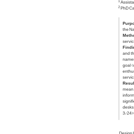
1
Assista
2
PhD Can
Purpo
the Na
Meth
servic
Findi
and th
names 
goal (
enthus
servic
Resul
mean. 
inform
signif
desks"
3/24) 
Design 