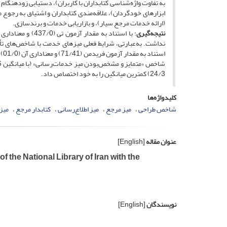
به تفاوت واژه‌شناسی کتابداران با کاربران)، دستیابی زودهنگام 
ابزارهای خودگردان)، علاقه‌مندی کتابداران و اشتیاق به رجوع م
(ارائه خدمات مرجع سیار)، و بازاریابی خدمات و برندسازی.
نتیجه‌گیری
نداشت. به‌عبارتی، شرایط فعلی میزهای خدمت با شاخص‌های تأثی
اس
24/3) کمترین میانگین را به خود اختصاص داد.
کلیدواژه‌ها
شاخص طراحی
میز مرجع
میز اطلاع‌رسانی
کتابدار مرجع
میز
عنوان مقاله
[English]
the National Library of Iran with the
نویسندگان
[English]