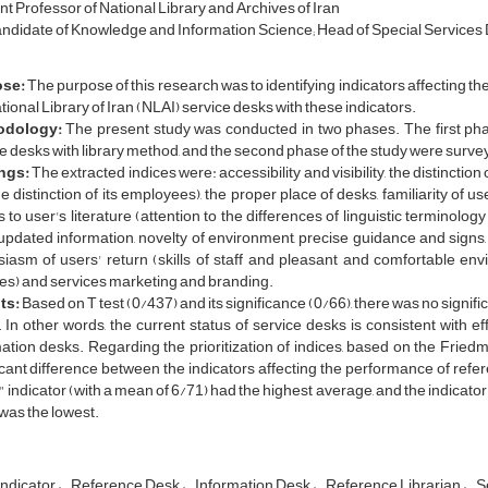
nt Professor of National Library and Archives of Iran
didate of Knowledge and Information Science; Head of Special Services De
se:
The purpose of this research was to identifying indicators affecting t
tional Library of Iran (NLAI) service desks with these indicators.
odology:
The present study was conducted in two phases. The first phas
e desks with library method, and the second phase of the study were surve
ngs:
The extracted indices were: accessibility and visibility, the distinction o
e distinction of its employees), the proper place of desks, familiarity of 
to user's literature (attention to the differences of linguistic terminology 
updated information, novelty of environment, precise guidance and signs, 
iasm of users' return (skills of staff and pleasant and comfortable env
es) and services marketing and branding.
ts:
Based on T test (0/437) and its significance (0/66), there was no signi
In other words, the current status of service desks is consistent with e
ation desks. Regarding the prioritization of indices, based on the Friedm
icant difference between the indicators affecting the performance of refe
 indicator (with a mean of 6/71) had the highest average, and the indicator
was the lowest.
Indicator
Reference Desk
Information Desk
Reference Librarian
S