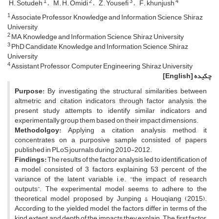
1
2
3
4
H. Sotudeh
M. H. Omidi
Z. Yousefi
F. khunjush
1
Associate Professor, Knowledge and Information Science, Shiraz
University
2
MA, Knowledge and Information Science, Shiraz University
3
PhD Candidate, Knowledge and Information Science, Shiraz
University
4
Assistant Professor, Computer Engineering, Shiraz University
چکیده
[English]
Purpose:
By investigating the structural similarities between
altmetric and citation indicators through factor analysis, the
present study attempts to identify similar indicators and
experimentally group them based on their impact dimensions.
Methodolgoy:
Applying a citation analysis method, it
concentrates on a purposive sample consisted of papers
published in PLoS journals during 2010-2012.
Findings:
The results of the factor analysis led to identification of
a model consisted of 3 factors explaining 53 percent of the
variance of the latent variable, i.e. “the impact of research
outputs”. The experimental model seems to adhere to the
theoretical model proposed by Junping & Houqiang (2015).
According to the yielded model, the factors differ in terms of the
kind, extent and depth of the impacts they explain. The first factor,