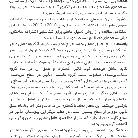
هدف:
بررسی اشتراک ساختاری دگرسنجه‌ها و استناد، درک و شناسایی
سنجه‌های مشابه و ابعاد مختلف اثرگذاری آنها، و دسته‌بندی تجربی انواع
دگرسنجه‌ها از طریق تفسیر و ترکیب منطقی شاخص‌ها.
روش‌شناسی:
نمونه‌ای هدفمند از مقالات مجلات زیرمجموعه کتابخانه
عمومی علم (پلاس) منتشرشده در سال‌های 2010 تا 2012 به‌روش تحلیل
استنادی مطالعه و از روش تحلیل عاملی برای شناسایی اشتراک ساختاری
میان سنجه‌های مختلف و دسته‌بندی آنها استفاده شد.
یافته‌ها:
نتایج تحلیل عاملی به استخراج مدلی متشکل از 3 گروه عاملی منجر
شد که درمجموع، قادر به پیش‌بینی حدود 53 درصد از واریانس متغیر
مکنون، یعنی «تأثیر بروندادهای پژوهشی» است. به‌نظر می‌رسد مدل تجربی
به‌دست‌آمده با مدل نظری پیشنهادی «جانپینگ و هوکیانگ» انطباق دارد.
نتایج نشان می‌دهد نوع تأثیر، گستره، و عمق آن در سه گروه
شناسایی‌شده، متفاوت است. گروه نخست، «تأثیر در سطح دریافت»،
گسترده‌ترین و در عین حال، کم‌عمق‌ترین تأثیر را نشان می‌دهد. این سطح را
بیشتر می‌توان سطح «مصرف» نامید که لزوماً به «استفاده» منجر نمی‌شود.
در نقطه‌ای دیگر از این پیوستار تأثیر، سطح «تأثیر در سطح رسانه‌های
اجتماعی» قرار دارد که بعد از مصرف، سطحی بالاتر از تعامل با متن را
بازنمون می‌کند. این سطح به‌لحاظ گستره افراد، محدودتر؛ اما به‌لحاظ عمق
تأثیر، قوی‌تر از سطح پیشین است. در قطب دیگر این پیوستار، «تأثیر در
سطح کاربرد» قرار دارد که پس از مطالعه و تعامل عمیق‌تر با متن و گزینش
آگاهانه آن روی می‌دهد.
نتیجه‌گیری:
یافته‌های پژوهش نشان‌دهنده توانمندی دگرسنجه‌ها در
سنجش انواع اثرگذاری در گستره و عمق‌های متفاوت است. این نتایج