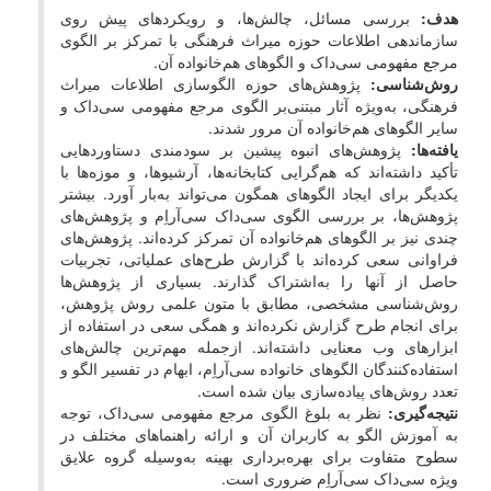
هدف
:
بررسی مسائل، چالش‌ها، و رویکردهای پیش ‌روی
سازماندهی اطلاعات حوزه میراث فرهنگی با تمرکز بر الگوی
مرجع مفهومی سی‌داک و الگوهای هم‌خانواده آن.
روش‌شناسی
:
پژوهش‌های حوزه الگو‌سازی اطلاعات میراث
فرهنگی، به‌ویژه آثار مبتنی‌بر الگوی مرجع مفهومی سی‌داک و
سایر الگوهای هم‌خانواده آن مرور شدند.
یافته‌ها
:
پژوهش‌های انبوه پیشین بر سودمندی دستاوردهایی
تأکید داشته‌اند که هم‌گرایی کتابخانه‌‌ها، آرشیو‌ها، و موزه‌ها با
یکدیگر برای ایجاد الگوهای همگون می‌تواند به‌بار آورد. بیشتر
پژوهش‌ها، بر بررسی الگوی سی‌داک سی‌آر‌اِم‌ و پژوهش‌های
چندی نیز بر الگوهای هم‌خانواده آن تمرکز کرده‌اند. پژوهش‌های
فراوانی سعی کرده‌اند با گزارش طرح‌های عملیاتی، تجربیات
حاصل از آنها را به‌اشتراک گذارند. بسیاری از پژوهش‌ها
روش‌شناسی مشخصی، مطابق با متون علمی روش پژوهش،
برای انجام طرح گزارش نکرده‌‌اند و همگی سعی در استفاده از
ابزارهای وب معنایی داشته‌‌اند. ازجمله مهم‌ترین چالش‌های
استفاده‌کنندگان الگوهای خانواده سی‌آر‌اِم‌، ابهام در تفسیر الگو و
تعدد روش‌های پیاده‌سازی بیان ‌شده است.
نتیجه‌گیری:
نظر به بلوغ الگوی مرجع مفهومی سی‌داک، توجه
به آموزش الگو به کاربران آن و ارائه راهنماهای مختلف در
سطوح متفاوت برای بهره‌برداری بهینه به‌وسیله گروه علایق
ویژه سی‌داک سی‌آر‌اِم‌ ضروری است.