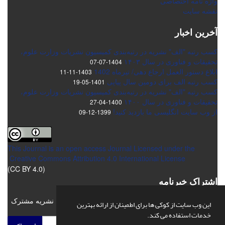
واژه نامه اختصاصی
نقشه سایت
آخرین اخبار
کسب رتبه "الف" نشریه در رتبه‌بندی کمیسیون نشریات وزارت علوم،
تحقیقات و فناوری در سال ۱۴۰۳
1404-07-07
ابلاغ دستور العمل ارجاع دهی/ تیرماه 1402
1403-11-11
کسب رتبه الف برای دومین سال پیاپی
1401-05-19
کسب رتبه "الف" نشریه در رتبه‌بندی کمیسیون نشریات وزارت علوم،
تحقیقات و فناوری در سال ۱۴۰۰
1400-04-27
از وب سایت انگلیسی ما بازدید کنید!
1399-12-09
This Journal is an open access Journal Licensed
under the
Creative Commons Attribution 4.0 International License
(CC BY 4.0)
اشتراک خبرنامه
برای دریافت اخبار و اطلاعیه های مهم نشریه در خبرنامه نشریه مشترک
این وب سایت از کوکی ها برای اطمینان از ارائه بهترین
شوید.
خدمات استفاده می کند.