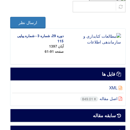
ارسال نظر
دوره 29، شماره 3 - شماره پیاپی
115
آبان 1397
صفحه
61-91
فایل ها
XML
اصل مقاله
849.01 K
سابقه مقاله