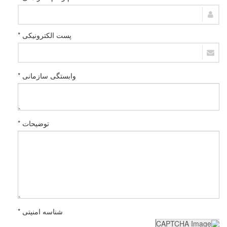
پست الکترونیکی *
وابستگی سازمانی *
توضیحات *
شناسه امنیتی *