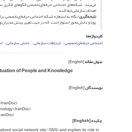
می‌بیند. شبکه‌های اجتماعی حرفه‌ای‌تخصصی الگوهای فکری ساز
اهداف سازمانی ایفا کنند.
نتیجه‌گیری:
نگاه به استعاره شبکه اجتماعی حرفه‌ای‌تخصصی برای 
پویا و دانش‌محور استوار است؛ که در جهت تغییر بینش مدیران 
کلیدواژه‌ها
اجتماعی حرفه‌ای‌تخصصی
ارتباطات سازمانی
دانش سازمانی
اس
عنوان مقاله
[English]
ituation of People and Knowledge
نویسندگان
[English]
 (IranDoc)
hnology (IranDoc)
IranDoc)
چکیده
[English]
ized social network site (SNS) and explain its role in