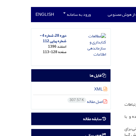
 از هوش مصنوعی
ورود به سامانه
ENGLISH
دوره 28، شماره 4 -
شماره پیاپی 112
اسفند 1396
صفحه
113-128
فایل ها
XML
307.57 K
اصل مقاله
تباطات
ه و با
سابقه مقاله
ی برای
ش آنها
هم رسانی