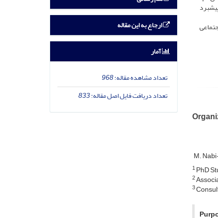
پیشبرد
ارجاع به این مقاله
جتماعی
آمار
تعداد مشاهده مقاله:
968
تعداد دریافت فایل اصل مقاله:
833
Organi
M. Nab
1
PhD Stu
2
Associa
3
Consult
Purpo