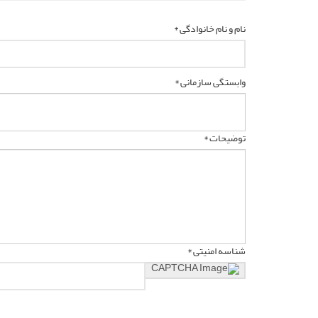
نام و نام خانوادگی *
وابستگی سازمانی *
توضیحات *
شناسه امنیتی *