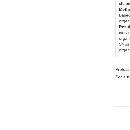
shapin
Meth
Based 
organ
Resul
indivi
organi
SNSs 
organi
Professi
Social 