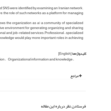
ized SNS were identified by examining an Iranian network.
e, the role of such networks as a platform for managing
ews the organization as a) a community of specialized
ative environment for generating, organizing and sharing
onal and job-related services.Professional – specialized
nowledge would play more important roles in achieving
کلیدواژه‌ها
[English]
ion
Organizational information and knowledge
مراجع
فرستادن نظر درباره این مقاله