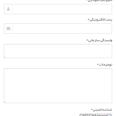
پست الکترونیکی *
وابستگی سازمانی *
توضیحات *
شناسه امنیتی *