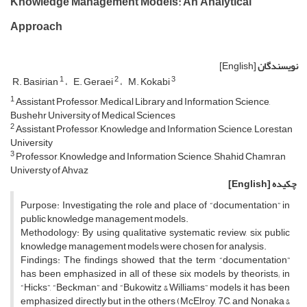
Knowledge Management Models: An Analytical
Approach
نویسندگان
[English]
1
2
3
R. Basirian
E. Geraei
M. Kokabi
1
Assistant Professor, Medical Library and Information Science,
Bushehr University of Medical Sciences
2
Assistant Professor, Knowledge and Information Science, Lorestan
University
3
Professor, Knowledge and Information Science, Shahid Chamran
Universty of Ahvaz
چکیده
[English]
Purpose: Investigating the role and place of “documentation” in
public knowledge management models.
Methodology: By using qualitative systematic review, six public
knowledge management models were chosen for analysis.
Findings: The findings showed that the term “documentation”
has been emphasized in all of these six models by theorists; in
“Hicks”, “Beckman” and “Bukowitz & Williams” models it has been
emphasized directly but in the others (McElroy, 7C, and Nonaka &