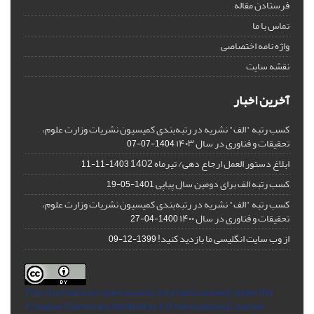
فرستادن مقاله
تماس با ما
واژه نامه اختصاصی
نقشه سایت
آخرین اخبار
کسب رتبه "الف" نشریه در رتبه‌بندی کمیسیون نشریات وزارت علوم،
تحقیقات و فناوری در سال ۱۴۰۳
1404-07-07
ابلاغ دستور العمل ارجاع دهی/ تیرماه 1402
1403-11-11
کسب رتبه الف برای دومین سال پیاپی
1401-05-19
کسب رتبه "الف" نشریه در رتبه‌بندی کمیسیون نشریات وزارت علوم،
تحقیقات و فناوری در سال ۱۴۰۰
1400-04-27
از وب سایت انگلیسی ما بازدید کنید!
1399-12-09
This Journal is an open access Journal Licensed
under the
Creative Commons Attribution 4.0 International License