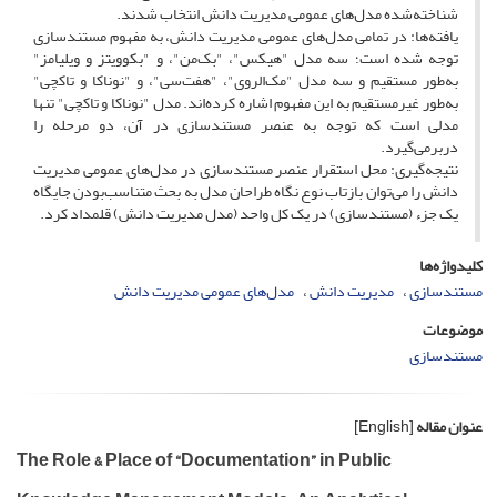
شناخته‌شده مدل‌های عمومی مدیریت دانش انتخاب شدند.
یافته‌ها: در تمامی مدل‌های عمومی مدیریت دانش، به مفهوم مستندسازی
توجه شده است؛ سه مدل "هیکس"، "بک‌من"، و "بکوویتز و ویلیامز"
به‌‌طور مستقیم و سه مدل "مک‌الروی"، "هفت‌سی"، و "نوناکا و تاکچی"
به‌‌طور غیرمستقیم به این مفهوم اشاره کرده‌اند. مدل "نوناکا و تاکچی" تنها
مدلی است که توجه به عنصر مستندسازی در آن، دو مرحله را
دربرمی‌گیرد.
نتیجه‌گیری: محل استقرار عنصر مستندسازی در مدل‌های عمومی مدیریت
دانش را می‌توان بازتاب‌ نوع نگاه طراحان مدل به بحث متناسب‌بودن جایگاه
یک جزء (مستندسازی) در یک کل واحد (مدل مدیریت دانش) قلمداد کرد.
کلیدواژه‌ها
مستندسازی
مدیریت دانش
مدل‌های عمومی مدیریت دانش
موضوعات
مستندسازی
عنوان مقاله
[English]
The Role & Place of “Documentation” in Public