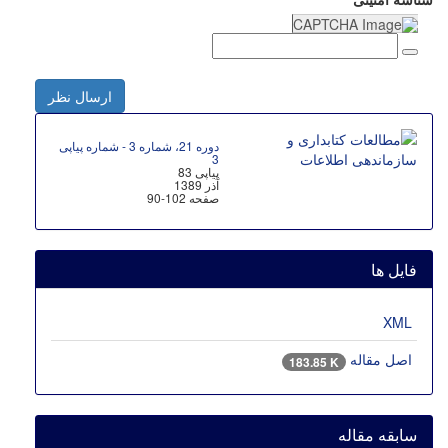
ارسال نظر
دوره 21، شماره 3 - شماره پیاپی
3
پیاپی 83
آذر 1389
صفحه
90-102
فایل ها
XML
اصل مقاله
183.85 K
سابقه مقاله