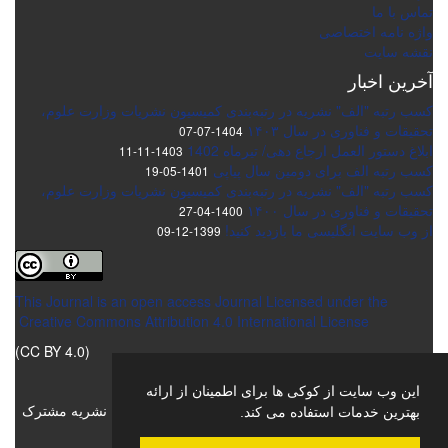
تماس با ما
واژه نامه اختصاصی
نقشه سایت
آخرین اخبار
کسب رتبه "الف" نشریه در رتبه‌بندی کمیسیون نشریات وزارت علوم،
تحقیقات و فناوری در سال ۱۴۰۳
1404-07-07
ابلاغ دستور العمل ارجاع دهی/ تیرماه 1402
1403-11-11
کسب رتبه الف برای دومین سال پیاپی
1401-05-19
کسب رتبه "الف" نشریه در رتبه‌بندی کمیسیون نشریات وزارت علوم،
تحقیقات و فناوری در سال ۱۴۰۰
1400-04-27
از وب سایت انگلیسی ما بازدید کنید!
1399-12-09
This Journal is an open access Journal Licensed
under the
Creative Commons Attribution 4.0 International License
(CC BY 4.0)
اشتراک خبرنامه
این وب سایت از کوکی ها برای اطمینان از ارائه
برای دریافت اخبار و اطلاعیه های مهم نشریه در خبرنامه نشریه مشترک
بهترین خدمات استفاده می کند.
شوید.