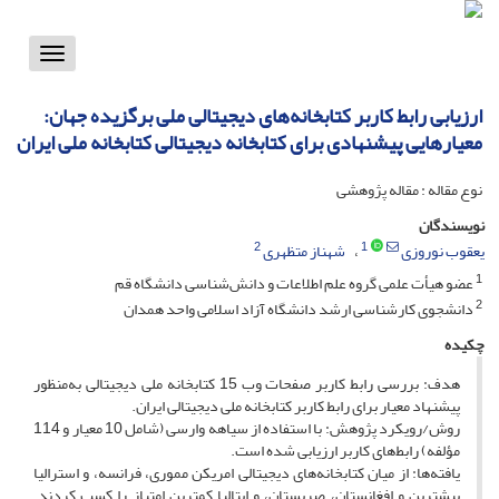
Toggle
vigation
ارزیابی رابط کاربر کتابخانه‌های دیجیتالی ملی برگزیده جهان:
معیارهایی پیشنهادی برای کتابخانه دیجیتالی کتابخانه ملی ایران
نوع مقاله : مقاله پژوهشی
نویسندگان
2
1
یعقوب نوروزی
شهناز متظهری
1
عضو هیأت علمی گروه علم اطلاعات و دانش‌شناسی دانشگاه قم
2
دانشجوی کارشناسی ارشد دانشگاه آزاد اسلامی واحد همدان
چکیده
هدف: بررسی رابط کاربر صفحات وب 15 کتابخانه‌ ملی دیجیتالی به‌منظور
پیشنهاد معیار برای رابط کاربر کتابخانه ملی دیجیتالی ایران.
روش/رویکرد پژوهش: با استفاده از سیاهه وارسی (شامل 10 معیار و 114
مؤلفه) رابط‌های کاربر ارزیابی شده است.
یافته‌ها: از میان کتابخانه‌های دیجیتالی امریکن مموری، فرانسه، و استرالیا
بیشترین و افغانستان، صربستان، و ایتالیا‌ کمترین امتیاز را کسب کردند.