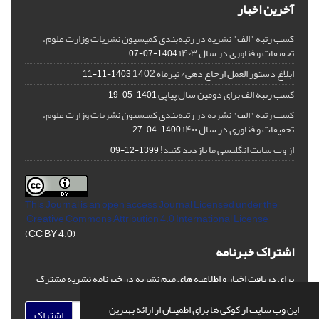
آخرین اخبار
کسب رتبه "الف" نشریه در رتبه‌بندی کمیسیون نشریات وزارت علوم،
تحقیقات و فناوری در سال ۱۴۰۳
1404-07-07
ابلاغ دستور العمل ارجاع دهی/ تیرماه 1402
1403-11-11
کسب رتبه الف برای دومین سال پیاپی
1401-05-19
کسب رتبه "الف" نشریه در رتبه‌بندی کمیسیون نشریات وزارت علوم،
تحقیقات و فناوری در سال ۱۴۰۰
1400-04-27
از وب سایت انگلیسی ما بازدید کنید!
1399-12-09
This Journal is an open access Journal Licensed
under the
Creative Commons Attribution 4.0 International License
(CC BY 4.0)
اشتراک خبرنامه
برای دریافت اخبار و اطلاعیه های مهم نشریه در خبرنامه نشریه مشترک
شوید.
این وب سایت از کوکی ها برای اطمینان از ارائه بهترین
اشتراک