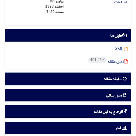
پیاپی 100
اسفند 1393
صفحه
7-20
فایل ها
XML
401.46 K
اصل مقاله
سابقه مقاله
هم رسانی
ارجاع به این مقاله
آمار