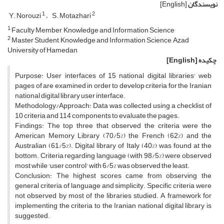
نویسندگان
[English]
1
2
Y. Norouzi
S. Motazhari
1
Faculty Member, Knowledge and Information Science
2
Master Student, Knowledge and Information Science, Azad
University of Hamedan
چکیده
[English]
Purpose: User interfaces of 15 national digital libraries' web
pages of are examined in order to develop criteria for the Iranian
national digital library user interface.
Methodology/Approach: Data was collected using a checklist of
10 criteria and 114 components to evaluate the pages.
Findings: The top three that observed the criteria were the
American Memory Library (70/5%) the French (62%) and the
Australian (61/5%). Digital library of Italy (40%) was found at the
bottom. Criteria regarding language (with 98/5%) were observed
most while 'user control' with 6/5% was observed the least.
Conclusion: The highest scores came from observing the
general criteria of language and simplicity. Specific criteria were
not observed by most of the libraries studied. A framework for
implementing the criteria to the Iranian national digital library is
suggested.