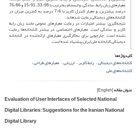
معیارهای زبان رابط، سادگی، و انسجام به‌ترتیب با 33/98، 15/91 و 76/86
درصد بیشترین، و معیار کنترل کاربر با 7/6 درصد به کمترین میزان در
کتابخانه‌­های دیجیتالی رعایت شده­اند.
نتیجه­‌گیری: بیشتر امتیازات در رعایت معیارهای عمومی مانند زبان رابط
کاربر و سادگی است. معیارهای اختصاصی در بیشتر کتابخانه‌ها رعایت
نشده ‌است. چارچوبی برای به­‌کارگیری معیارهای ارائه‌شده در کتابخانه
دیجیتالی کتابخانه ملی ایران پیشنهاد شده است.
کلیدواژه‌ها
کتابخانه‌های دیجیتالی
رابط کاربر
ارزیابی
معیارهای طراحی
کتابخانه‌های ملی
عنوان مقاله
[English]
Evaluation of User Interfaces of Selected National
Digital Libraries: Suggestions for the Iranian National
Digital Library