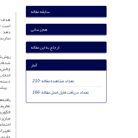
سابقه مقاله
هدف: ه
است. ا
هم رسانی
دهد. ب
ندارند
ارجاع به این مقاله
روش‌شن
آمار
انتخاب
تعداد مشاهده مقاله:
210
دسته‌ب
پیشین ارائه شد. این تحلیل‌ها کمک کردند تا ارتباط میان چالش‌های موجود و موانع ساختاری ادغام هوش مصنوعی به‌عنوان یک علم میان‌رشته‌ای مشخص شود.
تعداد دریافت فایل اصل مقاله:
166
یافته‌
تعاریف
الگوری
میان‌ر
اجتماع
تغییرا
دارند،