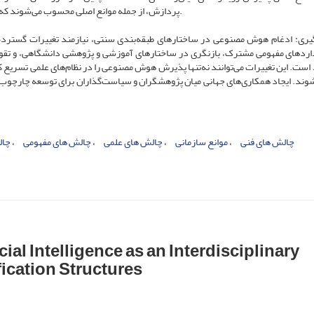
پردازش، از جمله موانع اصلی محسوب می‌شوند که پیاده‌سازی هوش مصنوعی در پروژه‌های علمی را دشوار کرده‌اند.
گیری: ادغام هوش مصنوعی در ساختارهای طبقه‌بندی سنتی، نیازمند تغییرات گسترد
اردهای مفهومی مشترک، بازنگری در ساختارهای آموزشی و پژوهشی دانشگاهی، و تقوی
 است. این تغییرات می‌توانند نه‌تنها پذیرش هوش مصنوعی را در نظام‌های علمی تسریع ک
وند. ایجاد همکاری‌های جهانی میان پژوهشگران و سیاست‌گذاران برای توسعه چارچوب‌ه
چالش های فنی
موانع سازمانی
چالش‌ های علمی
چالش‌ های مفهومی
چال
cial Intelligence as an Interdisciplinary
fication Structures