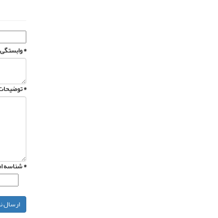
وابستگی سازمانی *
توضیحات *
شناسه امنیتی *
ارسال ن