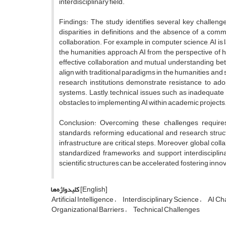
interdisciplinary field.
Findings: The study identifies several key challenges
disparities in definitions and the absence of a commo
collaboration. For example, in computer science, AI is
the humanities approach AI from the perspective of 
effective collaboration and mutual understanding betw
align with traditional paradigms in the humanities and 
research institutions demonstrate resistance to adop
systems. Lastly, technical issues such as inadequat
obstacles to implementing AI within academic projects
Conclusion: Overcoming these challenges requires 
standards, reforming educational and research struct
infrastructure are critical steps. Moreover, global col
standardized frameworks and support interdisciplinary
scientific structures can be accelerated, fostering inn
[English]
کلیدواژه‌ها
Artificial Intelligence
Interdisciplinary Science
AI Ch
Organizational Barriers
Technical Challenges