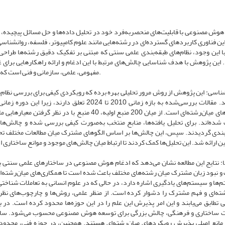
وش مصنوعی با قابلیت‌های منحصربه‌فرد خود در تحلیل داده‌ها و حل مسائل پیچیده، ب
ین فناوری کاربردهای گسترده‌ای در رشته‌هایی مانند علوم کامپیوتر، فلسفه، روانشناس
ا این وجود، نظام‌های طبقه‌بندی علمی سنتی که مبتنی بر تفکیک دقیق رشته‌ها طراحی ش
. این پژوهش با هدف شناسایی چالش‌های مرتبط با این ادغام و ارائه راهکارهایی برای 
مفهومی، علمی، سازمانی و فنی است که ادغام مؤثر هوش مصنوعی را در ساختارهای علمی محدود می‌کند.
اسی: این پژوهش از روش مرور تحلیلی بهره برده که رویکردی کیفی برای بررسی نظام‌مند 
شده‌اند. مقالات بررسی‌شده به بازه زمانی 2010 ت
چالش‌های میان‌رشته‌ای است. از میان 200 منبع اولیه، 0
 شده‌اند. برای تحلیل یافته‌ها، منابع منتخب به‌صورت کیفی بررسی شده و چالش‌ها
ندی گردیدند. سپس، این چالش‌ها بر اساس الگوهای مشترک میان مطالعات مختلف تحلی
ها: نتایج این مطالعه نشان می‌دهد که ادغام هوش مصنوعی در ساختارهای علمی سنتی ب
 و نبود زبان مشترک میان رشته‌های مختلف باعث شده است تا همکاری‌های میان‌رشته‌
تم‌ها و سیستم‌های یادگیری اشاره دارد، در حالی که در علوم انسانی به تعاملات شناخت
شته‌ای و فهم مشترک را دشوار کرده است. از منظر علمی، روش‌ها و چارچوب‌های ن
ی تطابق می‌یابند و این امر پذیرش این علم را در این حوزه‌ها محدود کرده است. در
ت ساختاری و فرهنگی، چالش بزرگی برای توسعه هوش مصنوعی محسوب می‌شود. ساختا
 مانع اصلی پذیرش رویکردهای میان‌رشته‌ای هستند. همچنین، در حوزه فنی، محدودیت