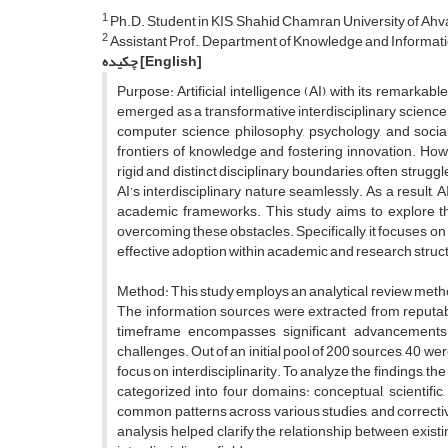
1
Ph.D. Student in KIS, Shahid Chamran University of Ahva
2
Assistant Prof., Department of Knowledge and Informati
[English]
چکیده
Purpose: Artificial intelligence (AI), with its remarka
emerged as a transformative interdisciplinary science i
computer science, philosophy, psychology, and socia
frontiers of knowledge and fostering innovation. Howe
rigid and distinct disciplinary boundaries, often struggl
AI’s interdisciplinary nature seamlessly. As a result,
academic frameworks. This study aims to explore the
overcoming these obstacles. Specifically, it focuses on t
effective adoption within academic and research struc
Method: This study employs an analytical review method
The information sources were extracted from reputab
timeframe encompasses significant advancements in 
challenges. Out of an initial pool of 200 sources, 40 wer
focus on interdisciplinarity. To analyze the findings, 
categorized into four domains: conceptual, scientifi
common patterns across various studies, and correct
analysis helped clarify the relationship between existin