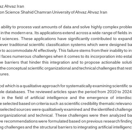
z, Ahvaz, Iran
on Science, Shahid Chamran University of Ahvaz, Ahvaz, Iran
ble ability to process vast amounts of data and solve highly complex probl
n the modern era. Its applications extend across a wide range of fields, i
l sciences. These applications have significantly contributed to expand
ver, traditional scientific classification systems, which were designed 
e to accommodate AI effectively. This failure stems from their inability to i
 AI faces numerous challenges when it comes to its incorporation into est
 barriers that hinder this integration and to propose actionable soluti
he conceptual, scientific, organizational, and technical challenges that restr
tures.
, which is a qualitative approach for systematically examining scientific 
le databases. The reviewed articles span the period from 2010 to 2024, 
the field of artificial intelligence and the emergence of interdisci
e selected based on criteria such as scientific credibility, thematic relevanc
the selected sources were qualitatively examined, and the identified challen
c, organizational, and technical. These challenges were then analyzed b
ive recommendations were formulated based on previous research finding
g challenges and the structural barriers to integrating artificial intelligen