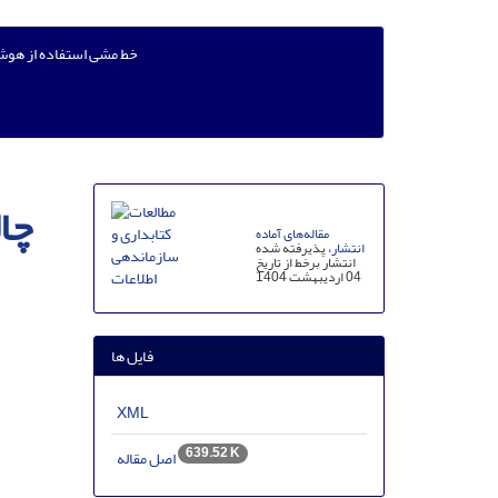
خط مشی استفاده از هو
چا
مقاله‌های آماده
انتشار
، پذیرفته شده
انتشار برخط از تاریخ
04 اردیبهشت 1404
فایل ها
XML
639.52 K
اصل مقاله