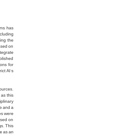
ems, has
ncluding
ing the
based on
ntegrate
ablished
ons for
ict AI’s
sources.
as this
plinary
e, and a
ges were
ased on
s. This
ce as an