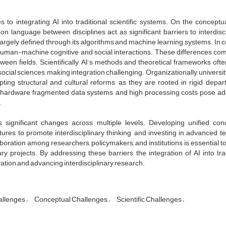
 to integrating AI into traditional scientific systems. On the conceptua
n language between disciplines act as significant barriers to interdisci
 largely defined through its algorithms and machine learning systems. In c
human-machine cognitive and social interactions. These differences com
een fields. Scientifically, AI’s methods and theoretical frameworks often
social sciences, making integration challenging. Organizationally, universi
ting structural and cultural reforms, as they are rooted in rigid depar
e hardware, fragmented data systems, and high processing costs pose add
.
significant changes across multiple levels. Developing unified con
ures to promote interdisciplinary thinking, and investing in advanced te
laboration among researchers, policymakers, and institutions is essential t
 projects. By addressing these barriers, the integration of AI into trad
ovation and advancing interdisciplinary research.
allenges
Conceptual Challenges
Scientific Challenges