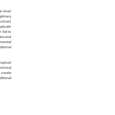
l level,
plinary
ontrast,
plicate
 fail to
ties and
tmental
itional
ceptual
chnical
o create
itional