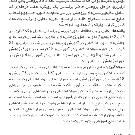
بودن یا نامرتبط بودن حذف شدند. درنهایت، تعداد 26 پژوهش باقی ماند.
ازاین‌رو، مراحل پژوهش حاضر براساس یک رویکرد هفت مرحله‌ای که
شامل تنظیم پرسش‌های پژوهش، بررسی نظام‌مند متون، جستجو و انتخاب
منابع مناسب، استخراج اطلاعات از منابع، تجزیه، تحلیل و ترکیب یافته‌ها،
کنترل کیفیت و ارائه یافته‌ها بود، انجام شد.
یافته‌ها:
به‌این‌ترتیب مطالعات موردبررسی براساس تحلیل و کدگذاری در
قالب 2 مفهوم و 2 مقوله شامل پژوهش‌های با محوریت شناسایی فرصت‌ها و
چالش‌های سواد اطلاعاتی در آموزش و پژوهش تبیین شدند. ازاین‌رو، 31
فرصت در حوزۀ سواد اطلاعاتی در آموزش و 18 فرصت در حوزۀ پژوهش
شناسایی شد؛ و 9 چالش در حوزۀ سواد اطلاعاتی در آموزش و 4 چالش در
حوزۀ پژوهش شناسایی شد.
نتیجه
گیری
: نتایج نشان می‌دهد که سواد اطلاعاتی نقش حیاتی در ارتقاء
کیفیت یادگیری و پژوهش دارد. با شناسایی 31 فرصت در حوزۀ آموزش و
18 فرصت در حوزۀ پژوهش، اهمیت مهارت‌های سواد اطلاعاتی در توسعۀ
تفکر انتقادی، خلاقیت و نوآوری تأکید شده است. همچنین، چالش‌های
متعددی ازجمله عدم گنجاندن سواد اطلاعاتی در برنامه‌های درسی و کمبود
مهارت‌های فناوری در میان دانش‌آموزان و اساتید شناسایی شده است که
مانع از بهره‌برداری کامل از این مهارت‌ها می‌شود. درنهایت، پیشنهاد‌هایی
برای بهبود آموزش سواد اطلاعاتی و به‌روزرسانی مهارت‌های اساتید و
دانشجویان ارائه شده است که می‌تواند به تقویت این مهارت‌ها و بهبود
فرایندهای آموزشی و پژوهشی کمک کند.