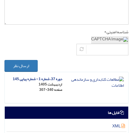
شناسه امنیتی *
ارسال نظر
دوره 37، شماره 1 - شماره پیاپی 145
اردیبهشت 1405
صفحه
307-340
فایل ها
XML