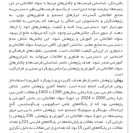
بااین‌حال، شناسایی فرصت‌ها و چالش‌های مرتبط با سواد اطلاعاتی در این
زمینه‌ها، نیازمند توجه جدی است. از یک‌سو، فرصت‌هایی نظیر دسترسی به
منابع اطلاعاتی گسترده، ابزارهای جستجو و فناوری‌های نوین، به
پژوهشگران و دانشجویان این امکان را می‌دهد که به‌راحتی به اطلاعات
موردنیاز خود دسترسی پیدا کنند و کیفیت پژوهش‌های خود را ارتقاء
دهند. از سوی دیگر، چالش‌هایی نیز وجود دارد که می‌تواند مانع از بهبود
سواد اطلاعاتی در آموزش و پژوهش شود. این چالش‌ها شامل عدم
دسترسی به منابع معتبر، نداشتن آموزش کافی درزمینۀ سواد اطلاعاتی و
دشواری در ارزیابی کیفیت اطلاعات است. همچنین، تفاوت‌های فرهنگی و
اجتماعی در دسترسی به فناوری و اطلاعات می‌تواند به نابرابری‌های
آموزشی منجر شود. هدف پژوهش حاضر شناسایی فرصت‌ها و چالش‌های
سواد اطلاعاتی در آموزش و پژوهش براساس رویکردی مبتنی بر فراترکیب
است.
روش:
پژوهش حاضر ازنظر هدف، کاربردی و با رویکرد کیفی و با استفاده از
روش فراترکیب انجام شده است. جامعۀ آماری پژوهش حاضر، شامل
مقالات فارسی بین بازۀ زمانی سال‌های 1390 تا 1403 و مقالات لاتین بین
بازۀ زمانی 2000 تا 2024 در حوزۀ سواد اطلاعاتی در بخش آموزشی و
پژوهشی بود که از پایگاه‌های علمی اسکوپوس، وب‌آو‌ساینس، گنج
ایرانداک، نورمگز و سیویلیکا جستجو شد. پژوهش حاضر با بررسی مرور
پیشینه‌ها در حوزۀ سواد اطلاعاتی در آموزش و پژوهش، 236 پژوهش را
بازیابی کرد. تعداد مقالات و پایان‌نامه‌ها در پایگاه‌های فارسی 221 و تعداد
مقالات در پایگاه‌های لاتین 15 بود که تعدادی از این مقالات به دلیل تکراری