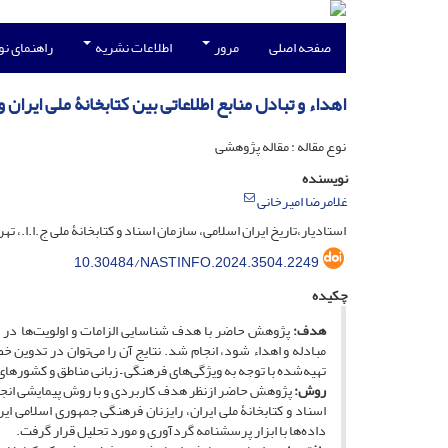
صفحه اصلی
مرور
اطلاعات نشریه
راهنمای ن
اهداء و تبادل منابع اطلاعاتی بین کتابخانۀ ملی ایران و
نوع مقاله : مقاله پژوهشی
نویسنده
غلامرضا امیرخانی
استادیار،تاریخ ایران اسلامی، سازمان اسناد و کتابخانۀ ملی ج.ا.ا.، تهر
10.30484/NASTINFO.2024.3504.2249
چکیده
هدف:
پژوهش حاضر با هدف شناسایی الزامات و اولویت‌‌ها در تهیۀ 
مبادله و اهداء شود، انجام شد. نتایج آن را می‌توان در تدوین خط
تهیه­‌شده با توجه به ویژگی‌های فرهنگی – زبانی مناطق و کشور
روش:
پژوهش حاضر ازنظر هدف کاربردی و با روش پیمایشی انج
اسناد و کتابخانۀ ملی ایران، رایزنان فرهنگی جمهوری اسلامی ای
داده‌ها با ابزار پرسشنامه گردآوری و مورد تحلیل قرار گرفت.