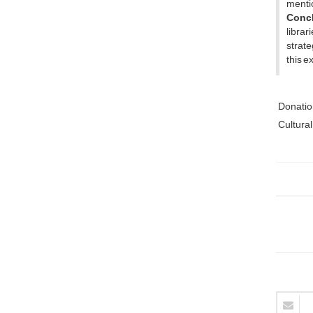
menti
Concl
librar
strate
this e
Donati
Cultura