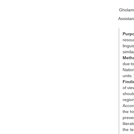
Gholamr
Assistant
Purpo
resou
lingui
simila
Meth
due to
Nation
units.
Findi
of vie
should
region
Accord
the hi
presen
litera
the te