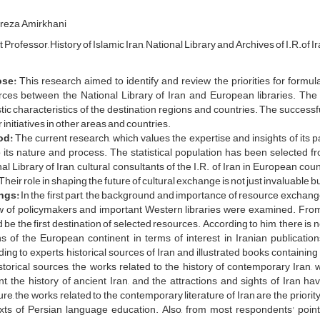
eza Amirkhani
 Professor, History of Islamic Iran, National Library and Archives of I.R.of Ir
se:
This research aimed to identify and review the priorities for formu
rces between the National Library of Iran and European libraries. The 
stic characteristics of the destination regions and countries. The successf
r initiatives in other areas and countries.
od:
The current research, which values the expertise and insights of its pa
 its nature and process. The statistical population has been selected f
al Library of Iran, cultural consultants of the I.R. of Iran in European co
 Their role in shaping the future of cultural exchange is not just invaluable bu
ngs:
In the first part, the background and importance of resource exchang
w of policymakers and important Western libraries were examined. From th
 be the first destination of selected resources. According to him, there is 
s of the European continent in terms of interest in Iranian publicatio
ing to experts, historical sources of Iran and illustrated books containing
storical sources, the works related to the history of contemporary Iran, 
t, the history of ancient Iran, and the attractions and sights of Iran
ture, the works related to the contemporary literature of Iran are the priority
xts of Persian language education. Also, from most respondents' point o