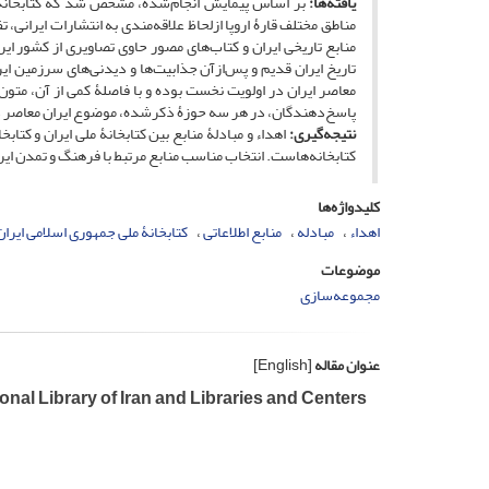
یافته‌ها:
بر اساس پیمایش انجام‌شده، مشخص شد که کتابخانه‌ها
مناطق مختلف قارۀ اروپا ازلحاظ علاقه‌مندی به انتشارات ایرانی
منابع تاریخی ایران و کتاب‌های مصور حاوی تصاویری از کشور ایران
تاریخ ایران قدیم و پس‌ازآن جذابیت‌ها و دیدنی‌های سرزمین ای
معاصر ایران در اولویت نخست بوده و با فاصلۀ کمی از آن، متو
پاسخ­‌دهندگان، در هر سه حوزۀ ذکرشده، موضوع ایران معاصر 
نتیجه‌گیری:
اهداء و مبادلۀ منابع بین کتابخانۀ ملی ایران و کتا
کتابخانه‌هاست. انتخاب مناسب منابع مرتبط با فرهنگ و تمدن ایرا
کلیدواژه‌ها
اهداء
مبادله
منابع اطلاعاتی
کتابخانۀ ملی جمهوری اسلامی ایران
موضوعات
مجموعه‌سازی
عنوان مقاله
[English]
al Library of Iran and Libraries and Centers