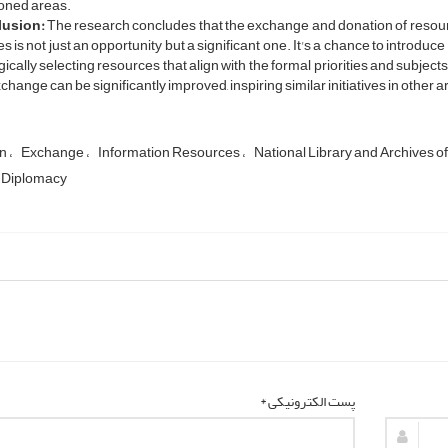
oned areas.
usion:
The research concludes that the exchange and donation of resour
ies is not just an opportunity but a significant one. It's a chance to introduc
gically selecting resources that align with the formal priorities and subjects r
xchange can be significantly improved, inspiring similar initiatives in other 
on
Exchange
Information Resources
National Library and Archives of
l Diplomacy
پست الکترونیکی *