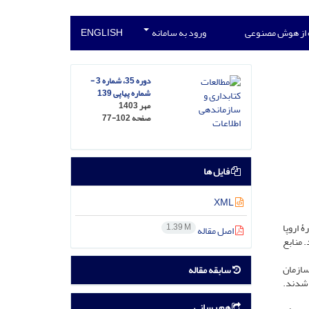
 از هوش مصنوعی
ورود به سامانه
ENGLISH
دوره 35، شماره 3 -
شماره پیاپی 139
مهر 1403
صفحه
77-102
فایل ها
XML
ۀ اروپا
1.39 M
اصل مقاله
. منابع
سازمان
سابقه مقاله
 شدند.
هم رسانی