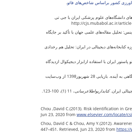
.
کشاورزی کشور براساس شاخص‌های فائو
ت و عملکرد وب‌سایت‌های دانشگاه‌‌‌های علوم پزشکی ایران با جی تی
نس: تحلیل مقاله
های علمی جهان با تأکید بر جایگاه
صمت (1396). ترسیم نقشه دانش حوزه کتابخانه‌‌‌های دیجیتالی در ایران: تحلیل هم رخدادی
و پاستور ایران با استفاده ازابزار دیجی
کوال ازدیدگاه
های انرژی ایران وجهان در سال 2017: نگاهی به آینده. بازیابی‌‌ 28 شهریور1398 از وب‌سایت
، 11 (1)، 100-123.
رسانی
اطلاع
و
کتابداری
Chou ,David C.(2013). Risk identification in Gr
Jun 23, 2020 from
www.elsevier.com/locate/cs
Chou, David C & Chou, Amy Y.(2012). Awarenes
447–451. Retrieved, Jun 23, 2020 from
https:/