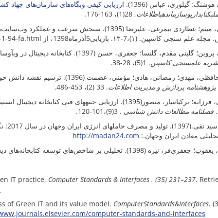
 هوشنگ؛ گیلوری، عباس (1396
ارزیابی کیفی وبگاه‌های سازمان‌های جهاد 
.
28(1)، 163-176
اطلاعات.
سازماندهی
و
کتابداری
لی
داستانی، میثم؛ عطاردی بیمرغی، علیرضا (1395). سنجش سرع
متریکس. مجله علم سنجی کاسپین. (۱)،7-۱۳. بازیابی5آذرماه1398، از‌ http://cjs.mubabol.ac.i
ن؛ گلینی مقدم، گلنسا؛ جعفری، حسن (1397). کتابخانه دیجیتال در وب
آو
سای
. 1(5)، 28-38.
سنجی کاسپین
شریه علم
پور حافظی، مهدی؛ رمضانی، هادی؛ مؤمنی، ع
. 33 (2)، 453-486.
پژوهشنامه پردازش و مدیریت اطلاعات
 فرزانه؛ ترکیان
تبار، منصور(1395). ارزیابی جنبه
های فنی کتابخانه دیجیتال انستیت
. 3(9)،101-120.
فصلنامه مطالعات دانش شناسی
ن
13).‌‌ تولید و مصرف حامل
‌‌‌‌
http://madan24.com
 تحلیلی معادن ایران وجهان
ی‌فر، نیره (1398). تحلیلی بر شاخص‌های توسعه کتابخانه‌های دیجیتالی ایران
een IT practice,
Computer Standards & Interfaces . (35) 231–237
. Retri
i
s of Green IT and its value model.
ComputerStandards&Interfaces
. (
/www.journals.elsevier.com/computer-standards-and-interfaces