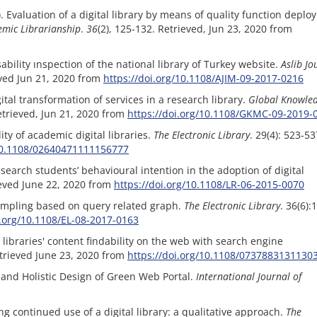
0). Evaluation of a digital library by means of quality function depl
emic Librarianship
.
36
(2), 125-132. Retrieved, Jun 23, 2020 from
usability ınspection of the national library of Turkey website.
Aslib Jo
eved Jun 21, 2020 from‌‌
https://doi.org/10.1108/AJIM-09-2017-0216
gital transformation of services in a research library.
Global Knowled
etrieved, Jun 21, 2020 from‌‌
https://doi.org/10.1108/GKMC-09-2019-
lity of academic digital libraries.
The Electronic Library
. 29(4): 523-53
/10.1108/02640471111156777
search students’ behavioural intention in the adoption of digital
ved June 22, 2020 from‌‌‌‌
https://doi.org/10.1108/LR-06-2015-0070
y sampling based on query related graph.
The Electronic Library
. 36(6):
i.org/10.1108/EL-08-2017-0163
 libraries' content findability on the web with search engine
trieved June 23, 2020 from‌‌‌‌
https://doi.org/10.1108/0737883131130
nd Holistic Design of Green Web Portal.‌‌‌‌
International Journal of
ng continued use of a digital library: a qualitative approach.
The