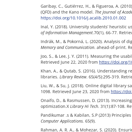
Garibay, C., Gutiérrez, H., & Figueroa, A. (201
(QFD) and the Kano model.
The Journal of Acad
https://doi.org/10.1016/j.acalib.2010.01.002
Inal, Y. (2018). University students’ heuristic 
of Information Management
.70(1), 66-77. Retri
Indrák, M., & Pokorná, L. (2020). Analysis of di
Memory and Communication
. ahead-of-print. R
Joo, S., & Lee, J. Y. (2011). Measuring the usabi
Retrieved June 22, 2020 from‌‌‌‌
https://doi.org
Khan, A., & Qutab, S. (2016). Understanding re
libraries.
Library Review
. 65(4/5):295-319. Retrie
Liu, W., & Su, J. (2018). Online digital librar
1098. Retrieved June 23, 2020 from‌‌‌‌
https://do
Onaifo, D., & Rasmussen, D. (2013). Increasing
optimization.X
Library Hi Tech
. 31(1):87-108. Re
Pandikumar .s & Kabilan, S.P (2013) Principles a
Computer Applications.
‌‌ 65(9).
Rahman, A. R. A., & Mohezar, S. (2020). Ensuri