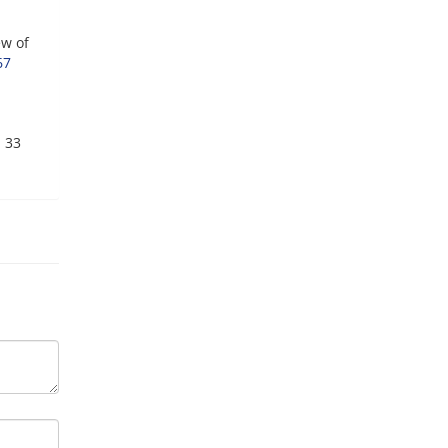
ew of
67
, 33