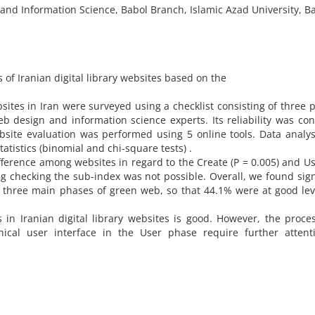
nd Information Science, Babol Branch, Islamic Azad University, Ba
of Iranian digital library websites based on the
ebsites in Iran‌‌‌‌ were surveyed using a checklist consisting of three 
eb design and information science experts. Its reliability was co
 Website evaluation was performed using 5 online tools. Data analy
istics‌‌ (binomial and chi-square tests‌‌) .
erence among websites in regard to the Create‌‌ (P = 0.005‌‌)‌‌ and User
ning checking the sub-index was not possible. Overall, we found sign
n the three main phases of green web, so that 44.1% were at good le
in Iranian digital library websites is good. However, the proce
ical user interface in the User phase require further attent