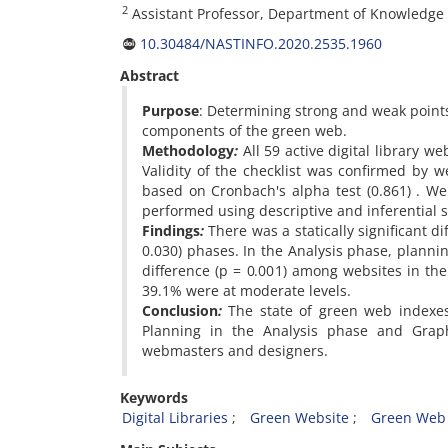
2
Assistant Professor, Department of Knowledge a
10.30484/NASTINFO.2020.2535.1960
Abstract
Purpose
: Determining strong and weak points 
components of the green web.
Methodology
:
‌‌All 59 active digital library w
Validity of the checklist was confirmed by w
based on Cronbach's alpha test‌‌ (0.861‌‌) .
performed using descriptive and inferential stat
Findings
:
There was a statically significant diff
0.030‌‌)‌‌ phases. In the Analysis phase, plan
difference‌‌ (p = 0.001‌‌)‌‌ among websites i
39.1% were at moderate levels.
Conclusion
:
The state of green web indexes 
Planning in the Analysis phase and Graph
webmasters and designers.
Keywords
Digital Libraries
Green Website
Green Web