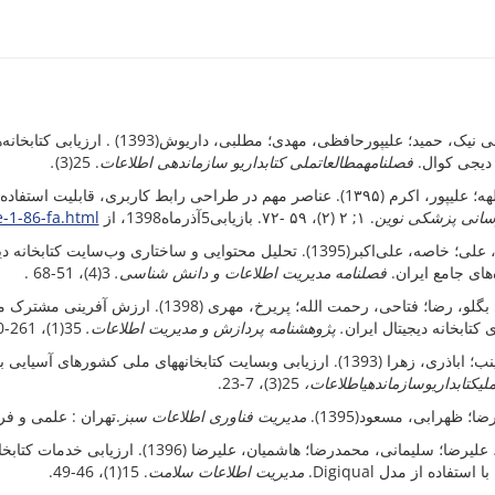
امان الهی نیک، حمید؛ علیپورحافظی، 
.
. 25(3)
طلاعات
و سازماندهی ا
ملی کتابداری
مطالعات
فصلنامه
 دیجی کوال
ر مهم در طراحی رابط کاربری، قابلیت استفاده و مسائل فنی پایگاه‌ها در فاصله سال‌های ۹۳ تا ۹۵
e-1-86-fa.html
. ۱; ۲ (۲)، ۵۹ -۷۲. بازیابی5آذرماه1398، از‌‌
سانی پزشکی نوین
بیرانوند، علی؛ خاصه، علی‌اکبر(1395).‌‌ تحلیل محتوایی و ساختاری وب‌
3(4)، 51-68 .
فصلنامه مدیریت اطلاعات و دانش شناسی.
ه‌های جامع ایران
رجبعلی بگلو، رضا؛ فتاحی، رحمت الله؛ پریرخ، 
35(1)، 261-290.
. پژوهشنامه پردازش و مدیریت اطلاعات.
 کتابخانه دیجیتال ایران
اباذری، زهرا (1393). ارزیابی و
ب
سایت کتابخانه
های ملی کشورهای آسیایی باWQET
25(3)، 7-23.
اطلاعات،
سازماندهی
و
کتابداری
لی
 رضا؛ ظهرابی، مسعود(1395
مدیریت فناوری اطلاعات سبز
تهران : علمی و فر
رحیمی، علیرضا؛ سلیمانی، محمدرضا؛ هاشمیا
. 15(1)، 46-49.
مدیریت اطلاعات سلامت
کاربران با استفاده از مدل