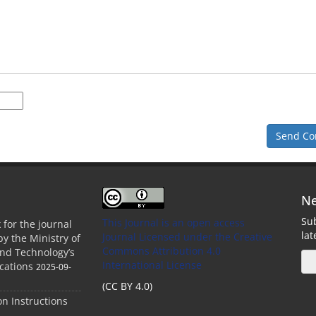
Send C
Ne
Sub
This Journal is an open access
 for the journal
la
Journal Licensed
under the Creative
by the Ministry of
Commons Attribution 4.0
and Technology’s
International License
cations
2025-09-
(CC BY 4.0)
ion Instructions