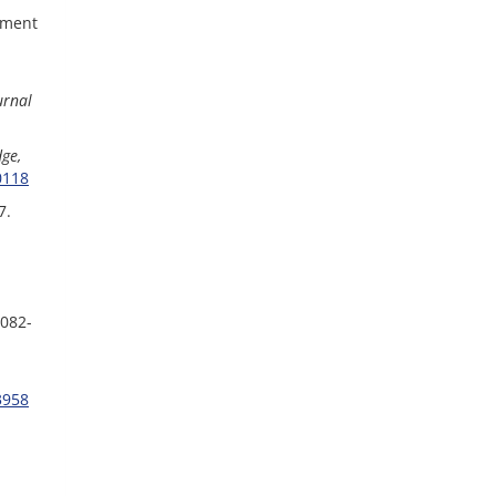
oyment
urnal
ge,
0118
7.
1082-
3958