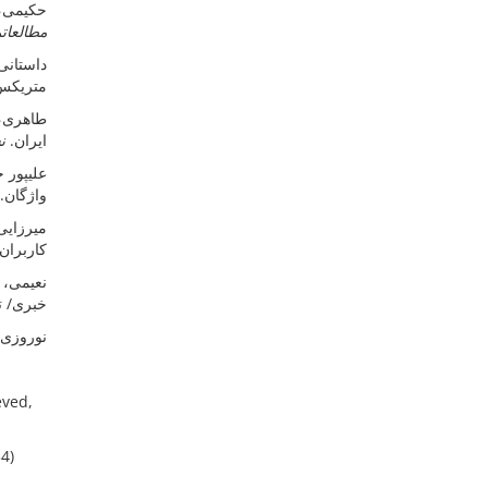
حکیمی،).
مطالعات
م
r/article-1-94-fa.html
طاهری، پروی
ایران.
ن
علی
واژگان.
میرزایی،
کاربرا.
نعیمی، سید تقی.(97
خبری/.:
نوروزی، یعقوب؛ جعفر.
eved,
34)