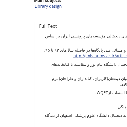
Main Subjects
Library design
Full Text
مهدی؛ مطلبی، داریوش(1393) . ارزیابی کتابخانه‌های دیجیتالی مؤسسه‌های پژوهشی ایران بر اساس
http://jmis.hums.ac.ir/articl
سایت کتابخانه دیجیتال دانشگاه پیام نور و مقایسه با کتابخانه‌های
مهری (1398). ارزش آفرینی مشترک میان ذینفعان(کاربران، کتابداران و طراحان) نرم
.
 استفاده از
.
.هنگی
ن، علیرضا (1396). ارزیابی خدمات کتابخانه دیجیتال دانشگاه علوم پزشکی اصفهان از دیدگاه