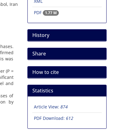
XML
bol, Iran
PDF
1.77 M
History
phases.
nfirmed
Share
sis was
‌‌ (P =
How to cite
ificant
vel and
Statistics
sses of
ion by
Article View:
874
PDF Download:
612