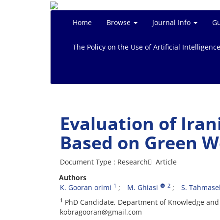
Home
Browse
Journal Info
Gu
The Policy on the Use of Artificial Intelligenc
Evaluation of Iran
Based on Green 
Document Type : Research َ Article
Authors
1
2
K. Gooran orimi
M. Ghiasi
S. Tahmase
1
PhD Candidate, Department of Knowledge and In
kobragooran@gmail.com