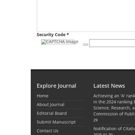
Security Code *
Explore Journal
Latest News
Home
Achieving an 'A' rank
in the 2024 ranking 
About Journal
Science, Research, 
Editorial Board
Commission of Publi
29
Submit Manuscript
Notification of Citat
Contact Us
2025-01-30