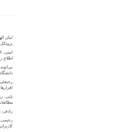
پروتکل.
امتی، الهه؛ علیپور، اکرم (1۳۹۵). عناص.
اطلاع ر
دانشگا.
افزارهای
پاپی، زینب؛ 
مطالعات
م
رادفر،).
 Digiqual.