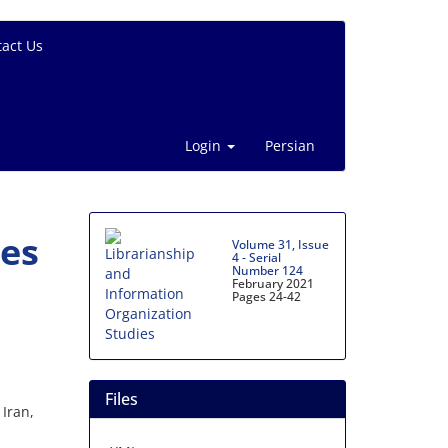
act Us
Login
Persian
tes
Volume 31, Issue
4 - Serial
Number 124
February 2021
Pages
24-42
Files
Iran,