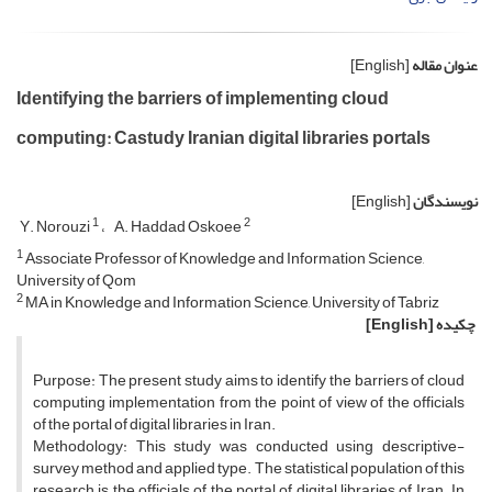
عنوان مقاله
[English]
Identifying the barriers of implementing cloud
computing: Castudy Iranian digital libraries portals
نویسندگان
[English]
1
2
Y. Norouzi
A. Haddad Oskoee
1
Associate Professor of Knowledge and Information Science,
University of Qom
2
MA in Knowledge and Information Science, University of Tabriz
چکیده
[English]
Purpose: The present study aims to identify the barriers of cloud
computing implementation from the point of view of the officials
of the portal of digital libraries in Iran.
Methodology: This study was conducted using descriptive-
survey method and applied type. The statistical population of this
research is the officials of the portal of digital libraries of Iran. In