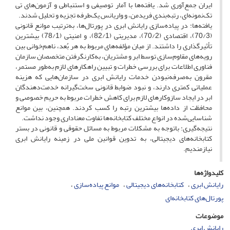
ایران جمع‌آوری شد. یافته‌ها با آمار توصیفی و استنباطی و آزمون‌های تی
تک‌نمونه‌ای، رتبه‌بندی فریدمن، و واریانس یک‌‌طرفه تجزیه و تحلیل شدند.
یافته‌ها: در پیاده‌سازی رایانش ابری در پورتال‌ها، به‌ترتیب موانع قانونی
(70/3)، اقتصادی (70/2)، مدیریتی (82/1)، و امنیتی (78/1) بیشترین
تأثیرگذاری را داشتند. از میان مؤلفه‌های مربوط به هر بُعد، ناهم‌خوانی بین
رویه‌های مقاوم‌سازی توسط ابر و مشتریان، به‌کارنگرفتن متخصصان سازمان
فناوری اطلاعات برای بررسی خطرات و تبیین راهکارهای لازم به‌طور مستمر،
مقرون به‌صرفه‌نبودن خدمات رایانش ابری در سازمان‌هایی که هزینه
عملیاتی کمتری دارند، و نبود ضوابط قانونی سخت‌گیرانه خدمت‌دهندگان
ابر در ایجاد سازوکارهای لازم برای کاهش خطرات مربوط به حریم خصوصی و
محافظت از داده‌ها بیشترین رتبه را کسب کردند. همچنین، بین موانع
شناسایی‌شده در انواع مختلف کتابخانه‌ها تفاوت معناداری وجود نداشت.
نتیجه‌گیری: باتوجه به مشکلات مربوط به مسائل حقوقی و قانونی در بستر
کتابخانه‌های دیجیتالی، به تدوین قوانین ملی در زمینه رایانش ابری
نیازمندیم.
کلیدواژه‌ها
رایانش ابری
کتابخانه‌های دیجیتالی
موانع پیاده‌سازی
پورتال‌‎های کتابخانه‌ای
موضوعات
رایانش ابری