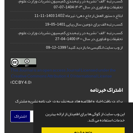
کسب رتبه "الف" نشریه در رتبه‌بندی کمیسیون نشریات وزارت علوم،
تحقیقات و فناوری در سال ۱۴۰۳
1404-07-07
ابلاغ دستور العمل ارجاع دهی/ تیرماه 1402
1403-11-11
کسب رتبه الف برای دومین سال پیاپی
1401-05-19
کسب رتبه "الف" نشریه در رتبه‌بندی کمیسیون نشریات وزارت علوم،
تحقیقات و فناوری در سال ۱۴۰۰
1400-04-27
از وب سایت انگلیسی ما بازدید کنید!
1399-12-09
This Journal is an open access Journal Licensed
under the
Creative Commons Attribution 4.0 International License
(CC BY 4.0)
اشتراک خبرنامه
برای دریافت اخبار و اطلاعیه های مهم نشریه در خبرنامه نشریه مشترک
شوید.
این وب سایت از کوکی ها برای اطمینان از ارائه بهترین
اشتراک
خدمات استفاده می کند.
متوجه شدم