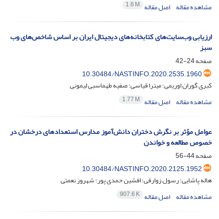
1.6 M
مشاهده مقاله
اصل مقاله
ارزیابی وب‌سایت‌های کتابخانه‌های دیجیتال ایران بر اساس شاخص‌های وب
سبز
صفحه
24-42
10.30484/NASTINFO.2020.2535.1960
کبری گوران اوریمی؛ میترا قیاسی؛ صفیه طهماسبی لیمونی
1.77 M
مشاهده مقاله
اصل مقاله
عوامل مؤثر بر نگرش دختران دانش‌آموز مدارس استعدادهای درخشان در
خصوص مطالعه و خواندن
صفحه
44-56
10.30484/NASTINFO.2020.2125.1952
هاله پاشایی؛ رسول زوارقی؛ افشین حمدی پور؛ شهروز نعمتی
907.6 K
مشاهده مقاله
اصل مقاله