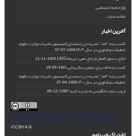
واژه نامه اختصاصی
نقشه سایت
آخرین اخبار
کسب رتبه "الف" نشریه در رتبه‌بندی کمیسیون نشریات وزارت علوم،
تحقیقات و فناوری در سال ۱۴۰۳
1404-07-07
ابلاغ دستور العمل ارجاع دهی/ تیرماه 1402
1403-11-11
کسب رتبه الف برای دومین سال پیاپی
1401-05-19
کسب رتبه "الف" نشریه در رتبه‌بندی کمیسیون نشریات وزارت علوم،
تحقیقات و فناوری در سال ۱۴۰۰
1400-04-27
از وب سایت انگلیسی ما بازدید کنید!
1399-12-09
This Journal is an open access Journal Licensed
under the
Creative Commons Attribution 4.0 International License
(CC BY 4.0)
اشتراک خبرنامه