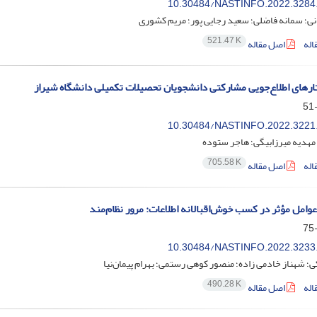
10.30484/NASTINFO.2022.3284
ی؛ سمانه فاضلی؛ سعید رجایی پور؛ مریم کشوری
521.47 K
اله
اصل مقاله
ارهای اطلاع‌جویی مشارکتی دانشجویان تحصیلات تکمیلی دانشگاه شیراز
10.30484/NASTINFO.2022.3221
 مهدیه میرزابیگی؛ هاجر ستوده
705.58 K
اله
اصل مقاله
وامل مؤثر در کسب خوش‌اقبالانه اطلاعات: مرور نظام‌مند
10.30484/NASTINFO.2022.3233
؛ شهناز خادمی زاده؛ منصور کوهی رستمی؛ بهرام پیمان‌نیا
490.28 K
اله
اصل مقاله