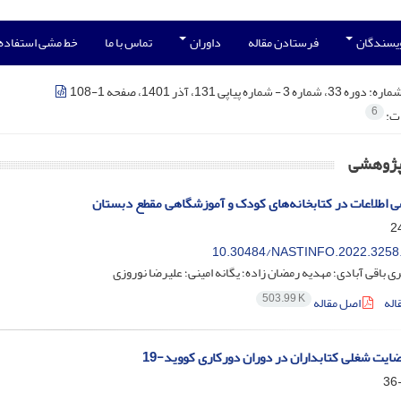
ویسندگان
فرستادن مقاله
داوران
تماس با ما
خط مشی استفاده
شماره:
دوره 33، شماره 3 - شماره پیاپی 131، آذر 1401، صفحه 1-108
6
ات:
 پژوهشی
 اطلاعات در کتابخانه‌های کودک و آموزشگاهی مقطع دبستان
10.30484/NASTINFO.2022.3258
 باقی آبادی؛ مهدیه رمضان زاده؛ یگانه امینی؛ علیرضا نوروزی
503.99 K
اله
اصل مقاله
ت شغلی کتابداران در دوران دورکاری کووید-19