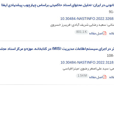
انونی در ایران: تحلیل محتوای اسناد حاکمیتی براساس چهارچوب پیشنهادی ایفلا
10.30484/NASTINFO.2022.3268
ستانی؛ سعید رضایی شریف آبادی؛ فریبرز خسروی
801.1 K
اله
اصل مقاله
سیستم اطلاعات مدیریت (MIS) در کتابخانه‌، موزه و مرکز اسناد مجلس شورای اسلامی
10.30484/NASTINFO.2022.3118
ی؛ سید علی اصغر رضوی؛ میترا قیاسی
1.54 M
اله
اصل مقاله