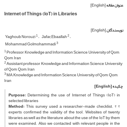
عنوان مقاله
[English]
Internet of Things (IoT) in Libraries
نویسندگان
[English]
1
2
Yaghoub Norouzi
Jafar ٍEbaallah
3
Mohammad Golmohammadi
1
Professor, Knowledge and Information Science, University of Qom,
Qom, Iran
2
Assistant professor, Knowledge and Information Science, University
of Qom, Qom, Iran
3
MA, Knowledge and Information Science, University of Qom, Qom,
Iran
چکیده
[English]
Purpose:
Determining the use of Internet of Things (IoT) in
selected libraries
This survey used a researcher-made checklist. ؟ ؟
Method:
experts confirmed the validity of the tool. Websites of twenty
libraries as well as the literature about the use of the IoT by them
were examined. Also we contacted with relevant people in the