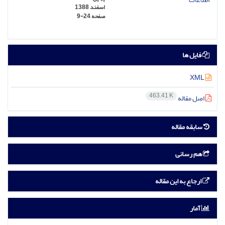
اسفند 1388
صفحه
9-24
فایل ها
XML
463.41 K
اصل مقاله
سابقه مقاله
هم رسانی
ارجاع به این مقاله
آمار