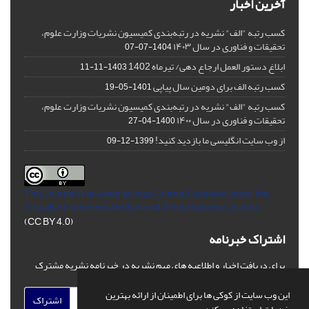
آخرین اخبار
کسب رتبه "الف" نشریه در رتبه‌بندی کمیسیون نشریات وزارت علوم،
تحقیقات و فناوری در سال ۱۴۰۳
1404-07-07
ابلاغ دستور العمل ارجاع دهی/ تیرماه 1402
1403-11-11
کسب رتبه الف برای دومین سال پیاپی
1401-05-19
کسب رتبه "الف" نشریه در رتبه‌بندی کمیسیون نشریات وزارت علوم،
تحقیقات و فناوری در سال ۱۴۰۰
1400-04-27
از وب سایت انگلیسی ما بازدید کنید!
1399-12-09
This Journal is an open access Journal Licensed
under the
Creative Commons Attribution 4.0 International License
(CC BY 4.0)
اشتراک خبرنامه
برای دریافت اخبار و اطلاعیه های مهم نشریه در خبرنامه نشریه مشترک
شوید.
این وب سایت از کوکی ها برای اطمینان از ارائه بهترین
اشتراک