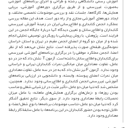
آموزش رسمی دانشگاهی رشته و طراحی و اجرای برنامه‌های آموزشی
به‌صورت غیررسمی و از طریق برگزاری دوره‌های آموزشی، برپایی
همایش‌ها، کارگاه‌ها، جلسات نقد و بررسی موضوعات تخصصی مختلف، و
ایجاد دوره‌های آموزشی مجازی و از راه دور است. هدف این مقاله بررسی
عملکرد انجمن کتابداری و اطلاع‌رسانی ایران در زمینة آموزش غیررسمی
کتابداران و اطلاع‌رسانان و تعیین دیدگاه آنها دربارة جایگاه انجمن در این
فرایند است. پژوهش، با روش پیمایشی با رویکردی توصیفی– تحلیلی انجام
شده و از میان دو گروه از اعضای انجمن مقیم در تهران و استان خراسان
نمونه‌گیری طبقه‌ای صورت پذیرفته است. نتایج نشان می‌دهد که از نظر
اعضا، انجمن عملکرد موفقی را در برگزاری برنامه‌های آموزشی غیررسمی
برای کتابداران و اطلاع‌رسانان داشته است. آزمون T نشان داد که جز در دو
عامل، تفاوت معناداری میان میانگین نمرات کتابداران تهرانی و خراسانی
وجود ندارد. آزمون F نیز نشان داد که به جز در سه عامل، تفاوت معناداری
میان نمرات اعضای پیوسته، وابسته، و دانشجویی در ارزیابی برنامه‌های
آموزشی غیررسمی انجمن کتابداری و اطلاع‌رسانی وجود ندارد. همچنین،
مشخص شد که تنها میان دو عامل «تأثیر مثبت در ارزشیابی شغلی و مناسب
بودن روزها» و «زمان‌های برگزاری همایش‌های ماهانه» با عامل میزان
تحصیلات رابطة معناداری وجود دارد. از سوی دیگر، نتایج تحقیق آشکار
کرد که تنها میان دو عامل «تناسب موضوعات برنامه‌ها با نوع شغل اعضا» و
«قابل توجه بودن حضور کتابداران در این برنامه‌ها» با عامل سابقة کار رابطة
معناداری وجود دارد.