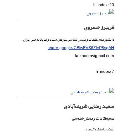
h-index:
20
فریبرز خسروی
دانشیار علم اطلاعات و دانش شناسی سازمان اسناد و کتابخانه ملی ایران
share.google/CBlwEVS6ZleP8sgAH
fa.khosravi
gmail.com
h-index:
7
سعید رضایی شریف‌آبادی
علم اطلاعات و دانش‌شناسی
استاد، دانشگاه الزهرا