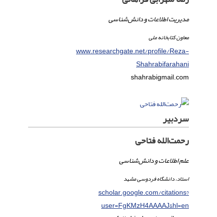
مدیریت اطلاعات و دانش‌شناسی
معاون کتابخانه ملی
www.researchgate.net/profile/Reza-
Shahrabifarahani
shahrabi
gmail.com
سردبیر
رحمت‌الله فتاحی
علم اطلاعات و دانش‌شناسی
استاد، دانشگاه فردوسی مشهد
scholar.google.com/citations?
user=FgKMzH4AAAAJ&hl=en