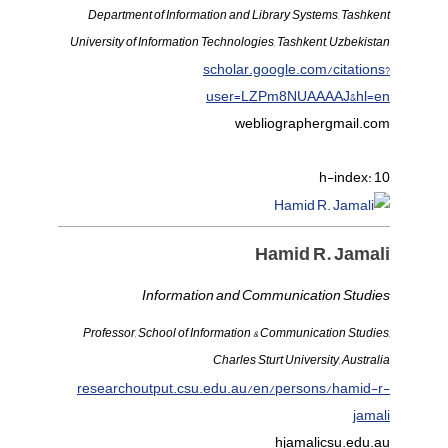
Department of Information and Library Systems, Tashkent
University of Information Technologies, Tashkent, Uzbekistan
scholar.google.com/citations?
user=LZPm8NUAAAAJ&hl=en
webliographer
gmail.com
h-index:
10
Hamid R. Jamali
Information and Communication Studies
Professor, School of Information & Communication Studies,
Charles Sturt University, Australia
researchoutput.csu.edu.au/en/persons/hamid-r-
jamali
hjamali
csu.edu.au