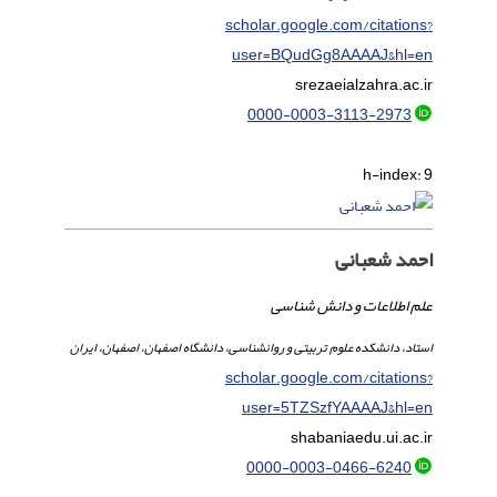
scholar.google.com/citations?
user=BQudGg8AAAAJ&hl=en
srezaei
alzahra.ac.ir
0000-0003-3113-2973
h-index:
9
احمد شعبانی
علم اطلاعات و دانش شناسی
استاد، دانشکده علوم تربیتی و روانشناسی، دانشگاه اصفهان، اصفهان، ایران
scholar.google.com/citations?
user=5TZSzfYAAAAJ&hl=en
shabania
edu.ui.ac.ir
0000-0003-0466-6240