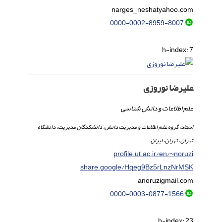
narges_neshat
yahoo.com
0000-0002-8959-8007
h-index:
7
علیرضا نوروزی
علم اطلاعات و دانش شناسی
استاد، گروه علم اطلاعات و مدیریت دانش، دانشکدگان مدیریت، دانشگاه
تهران، تهران، ایران
profile.ut.ac.ir/en/~noruzi
share.google/Hqeg9Bz5rLnzNrMSK
anoruzi
gmail.com
0000-0003-0877-1566
h-index:
23