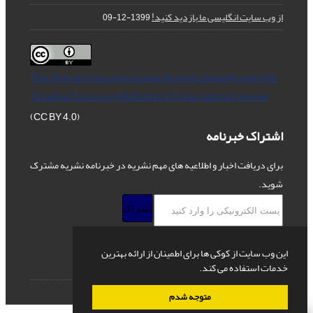
از وب سایت انگلیسی ما بازدید کنید!
1399-12-09
This Journal is an open access Journal Licensed
under the
Creative Commons Attribution 4.0 International License
(CC BY 4.0)
اشتراک خبرنامه
برای دریافت اخبار و اطلاعیه های مهم نشریه در خبرنامه نشریه مشترک
شوید.
اشتراک
این وب سایت از کوکی ها برای اطمینان از ارائه بهترین
خدمات استفاده می کند.
© سامانه مدیریت نشریات علمی.
قدرت گرفته از
سیناوب
متوجه شدم