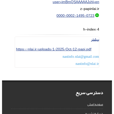
user=imBmQSAAAAAJ&hl=en
z-papi
nlai.ir
0000-0002-1495-0723
h-index:
4
بیشتر
https://nlai.ir/uploads/1/2025/Oct/12/papi.pdf
nastinfo.nlai@gmail.com
nastinfo@nlai.ir
دسترسی سریع
صفحه اصلی
درباره نشریه