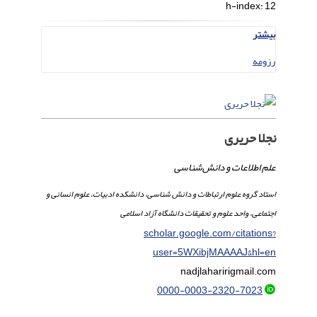
h-index:
12
بیشتر
رزومه
نجلا حریری
‌علم اطلاعات و دانش‌شناسی
استاد گروه علوم ارتباطات و دانش شناسی، دانشکده ادبیات، علوم انسانی و
اجتماعی، واحد علوم و تحقیقات دانشگاه آزاد اسلامی
scholar.google.com/citations?
user=5WXibjMAAAAJ&hl=en
nadjlahariri
gmail.com
0000-0003-2320-7023