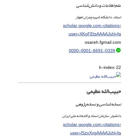
علم اطلاعات و دانش‌شناسی
استاد، دانشگاه شهیدچمران اهواز
scholar.google.com/citations?
user=XKoFEtsAAAAJ&hl=fa
osareh.f
gmail.com
0000-0001-6691-0339
h-index:
22
حبیب‌الله عظیمی
نسخه‌شناسی و نسخه‌پژوهی
دانشیار، سازمان اسناد و کتابخانه ملی ایران
scholar.google.com/citations?
user=lSzxXvgAAAAJ&hl=fa