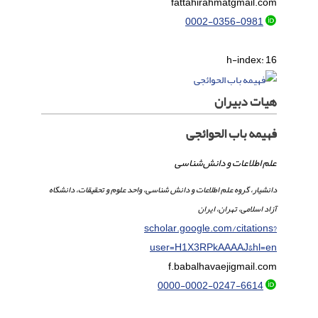
fattahirahmat
gmail.com
0002-0356-0981
h-index:
16
هیات دبیران
فهیمه باب الحوائجی
علم اطلاعات و دانش‌شناسی
دانشیار، گروه علم اطلاعات و دانش شناسی، واحد علوم و تحقیقات، دانشگاه
آزاد اسلامی، تهران، ایران
scholar.google.com/citations?
user=H1X3RPkAAAAJ&hl=en
f.babalhavaeji
gmail.com
0000-0002-0247-6614