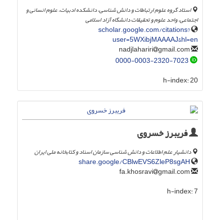
استاد گروه علوم ارتباطات و دانش شناسی، دانشکده ادبیات، علوم انسانی و
اجتماعی، واحد علوم و تحقیقات دانشگاه آزاد اسلامی
scholar.google.com/citations?
user=5WXibjMAAAAJ&hl=en
gmail.com
nadjlahariri
0000-0003-2320-7023
h-index:
20
فریبرز خسروی
دانشیار علم اطلاعات و دانش شناسی سازمان اسناد و کتابخانه ملی ایران
share.google/CBlwEVS6ZleP8sgAH
gmail.com
fa.khosravi
h-index:
7