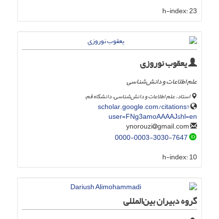
h-index:
23
یعقوب نوروزی
علم اطلاعات و دانش‌شناسی
استاد، علم اطلاعات و دانش‌شناسی، دانشگاه قم،
scholar.google.com/citations?
user=FNg3amoAAAAJ&hl=en
gmail.com
ynorouzi
0000-0003-3030-7647
h-index:
10
گروه دبیران بین‌المللی