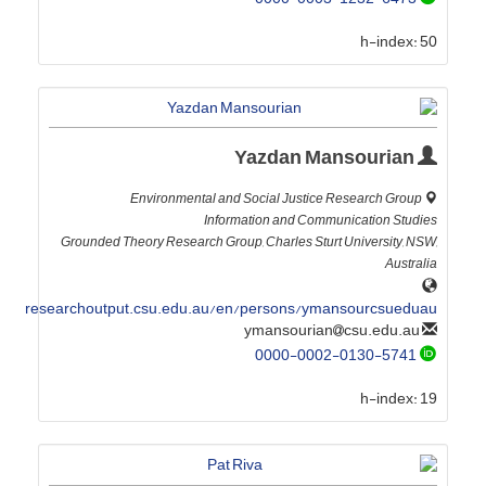
h-index:
50
Yazdan Mansourian
Environmental and Social Justice Research Group
Information and Communication Studies
Grounded Theory Research Group, Charles Sturt University, NSW,
Australia
researchoutput.csu.edu.au/en/persons/ymansourcsueduau
csu.edu.au
ymansourian
0000-0002-0130-5741
h-index:
19