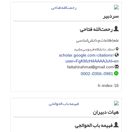
سردبیر
رحمت‌الله فتاحی
علم اطلاعات و دانش‌شناسی
استاد، دانشگاه فردوسی مشهد
scholar.google.com/citations?
user=FgKMzH4AAAAJ&hl=en
gmail.com
fattahirahmat
0002-0356-0981
h-index:
16
هیات دبیران
فهیمه باب الحوائجی