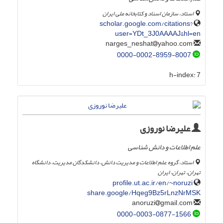
استاد، سازمان اسناد و کتابخانه ملی ایران
scholar.google.com/citations?
user=YDt_3J0AAAAJ&hl=en
yahoo.com
narges_neshat
0000-0002-8959-8007
h-index:
7
علیرضا نوروزی
علم اطلاعات و دانش شناسی
استاد، گروه علم اطلاعات و مدیریت دانش، دانشکدگان مدیریت، دانشگاه
تهران، تهران، ایران
profile.ut.ac.ir/en/~noruzi
share.google/Hqeg9Bz5rLnzNrMSK
gmail.com
anoruzi
0000-0003-0877-1566