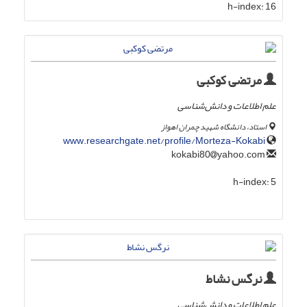
h-index:
16
مرتضی کوکبی
علم اطلاعات و دانش‌شناسی
استاد، دانشگاه شهید چمران اهواز
www.researchgate.net/profile/Morteza-Kokabi
yahoo.com
kokabi80
h-index:
5
نرگس نشاط
علم اطلاعات و دانش‌شناسی