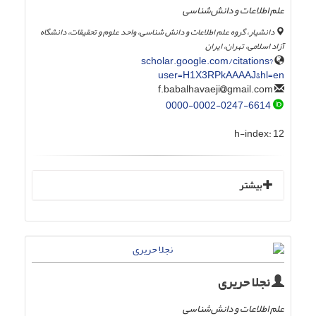
علم اطلاعات و دانش‌شناسی
دانشیار، گروه علم اطلاعات و دانش شناسی، واحد علوم و تحقیقات، دانشگاه
آزاد اسلامی، تهران، ایران
scholar.google.com/citations?
user=H1X3RPkAAAAJ&hl=en
gmail.com
f.babalhavaeji
0000-0002-0247-6614
h-index:
12
بیشتر
نجلا حریری
‌علم اطلاعات و دانش‌شناسی