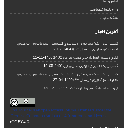
تماس با ما
واژه نامه اختصاصی
نقشه سایت
آخرین اخبار
کسب رتبه "الف" نشریه در رتبه‌بندی کمیسیون نشریات وزارت علوم،
تحقیقات و فناوری در سال ۱۴۰۳
1404-07-07
ابلاغ دستور العمل ارجاع دهی/ تیرماه 1402
1403-11-11
کسب رتبه الف برای دومین سال پیاپی
1401-05-19
کسب رتبه "الف" نشریه در رتبه‌بندی کمیسیون نشریات وزارت علوم،
تحقیقات و فناوری در سال ۱۴۰۰
1400-04-27
از وب سایت انگلیسی ما بازدید کنید!
1399-12-09
This Journal is an open access Journal Licensed
under the
Creative Commons Attribution 4.0 International License
(CC BY 4.0)