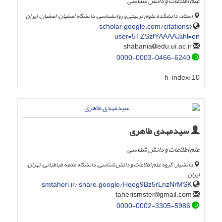
علم اطلاعات و دانش شناسی
استاد، دانشکده علوم تربیتی و روانشناسی، دانشگاه اصفهان، اصفهان، ایران
scholar.google.com/citations?
user=5TZSzfYAAAAJ&hl=en
edu.ui.ac.ir
shabania
0000-0003-0466-6240
h-index:
10
سیدمهدی طاهری
علم اطلاعات و دانش شناسی
دانشیار، گروه علم اطلاعات و دانش شناسی، دانشگاه علامه طباطبائی، تهران،
ایران
smtaheri.ir/ share.google/Hqeg9Bz5rLnzNrMSK
gmail.com
taherismster
0000-0002-3305-5986