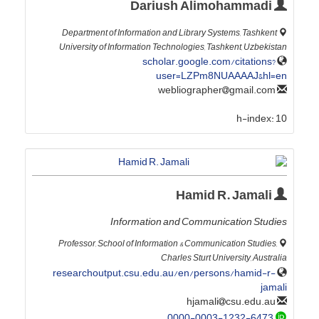
Dariush Alimohammadi
Department of Information and Library Systems, Tashkent
University of Information Technologies, Tashkent, Uzbekistan
scholar.google.com/citations?
user=LZPm8NUAAAAJ&hl=en
gmail.com
webliographer
h-index:
10
Hamid R. Jamali
Information and Communication Studies
Professor, School of Information & Communication Studies,
Charles Sturt University, Australia
researchoutput.csu.edu.au/en/persons/hamid-r-
jamali
csu.edu.au
hjamali
0000-0003-1232-6473