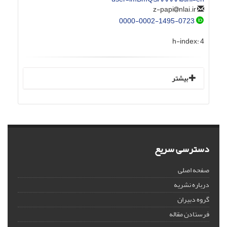
nlai.ir
z-papi
0000-0002-1495-0723
h-index:
4
بیشتر
دسترسی سریع
صفحه اصلی
درباره نشریه
گروه دبیران
فرستادن مقاله