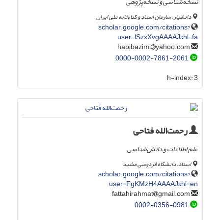
نسخه‌شناسی و نسخه‌پژوهی
دانشیار، سازمان اسناد و کتابخانه ملی ایران
scholar.google.com/citations?
user=lSzxXvgAAAAJ&hl=fa
yahoo.com
habibazimi
0000-0002-7861-2061
h-index:
3
رحمت‌الله فتاحی
علم اطلاعات و دانش‌شناسی
استاد، دانشگاه فردوسی مشهد
scholar.google.com/citations?
user=FgKMzH4AAAAJ&hl=en
gmail.com
fattahirahmat
0002-0356-0981