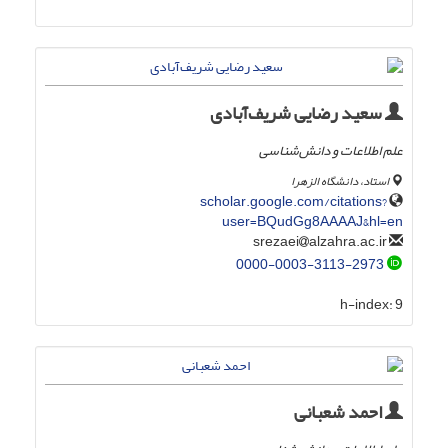
سعید رضایی شریف‌آبادی
علم اطلاعات و دانش‌شناسی
استاد، دانشگاه الزهرا
scholar.google.com/citations?
user=BQudGg8AAAAJ&hl=en
alzahra.ac.ir
srezaei
0000-0003-3113-2973
h-index:
9
احمد شعبانی