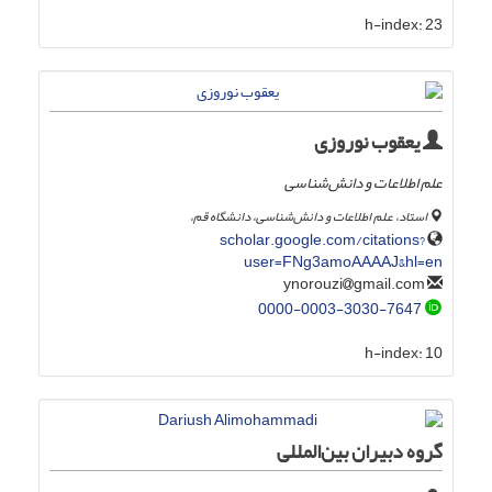
h-index:
23
یعقوب نوروزی
علم اطلاعات و دانش‌شناسی
استاد، علم اطلاعات و دانش‌شناسی، دانشگاه قم،
scholar.google.com/citations?
user=FNg3amoAAAAJ&hl=en
gmail.com
ynorouzi
0000-0003-3030-7647
h-index:
10
گروه دبیران بین‌المللی