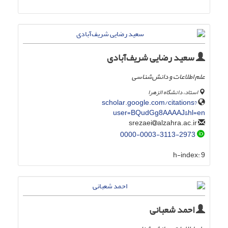
سعید رضایی شریف‌آبادی
علم اطلاعات و دانش‌شناسی
استاد، دانشگاه الزهرا
scholar.google.com/citations?
user=BQudGg8AAAAJ&hl=en
alzahra.ac.ir
srezaei
0000-0003-3113-2973
h-index:
9
احمد شعبانی