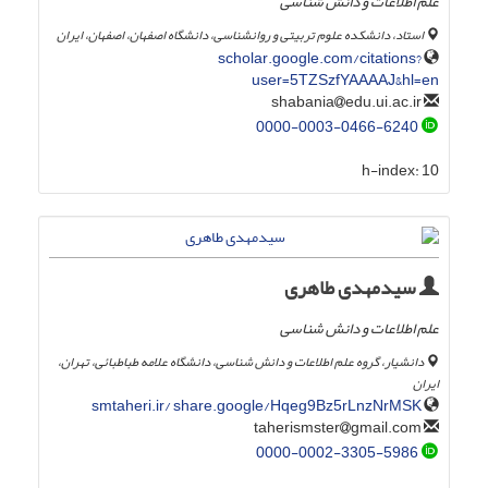
علم اطلاعات و دانش شناسی
استاد، دانشکده علوم تربیتی و روانشناسی، دانشگاه اصفهان، اصفهان، ایران
scholar.google.com/citations?
user=5TZSzfYAAAAJ&hl=en
edu.ui.ac.ir
shabania
0000-0003-0466-6240
h-index:
10
سیدمهدی طاهری
علم اطلاعات و دانش شناسی
دانشیار، گروه علم اطلاعات و دانش شناسی، دانشگاه علامه طباطبائی، تهران،
ایران
smtaheri.ir/ share.google/Hqeg9Bz5rLnzNrMSK
gmail.com
taherismster
0000-0002-3305-5986