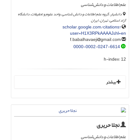
علم اطلاعات و دانش‌شناسی
دانشیار، گروه علم اطلاعات و دانش شناسی، واحد علوم و تحقیقات، دانشگاه
آزاد اسلامی، تهران، ایران
scholar.google.com/citations?
user=H1X3RPkAAAAJ&hl=en
gmail.com
f.babalhavaeji
0000-0002-0247-6614
h-index:
12
بیشتر
نجلا حریری
‌علم اطلاعات و دانش‌شناسی