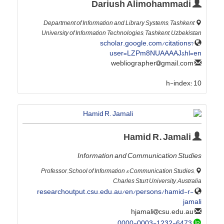
Dariush Alimohammadi
Department of Information and Library Systems, Tashkent
University of Information Technologies, Tashkent, Uzbekistan
scholar.google.com/citations?
user=LZPm8NUAAAAJ&hl=en
gmail.com
webliographer
h-index:
10
Hamid R. Jamali
Information and Communication Studies
Professor, School of Information & Communication Studies,
Charles Sturt University, Australia
researchoutput.csu.edu.au/en/persons/hamid-r-
jamali
csu.edu.au
hjamali
0000-0003-1232-6473