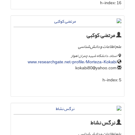
h-index:
16
مرتضی کوکبی
علم اطلاعات و دانش‌شناسی
استاد، دانشگاه شهید چمران اهواز
www.researchgate.net/profile/Morteza-Kokabi
yahoo.com
kokabi80
h-index:
5
نرگس نشاط
علم اطلاعات و دانش‌شناسی