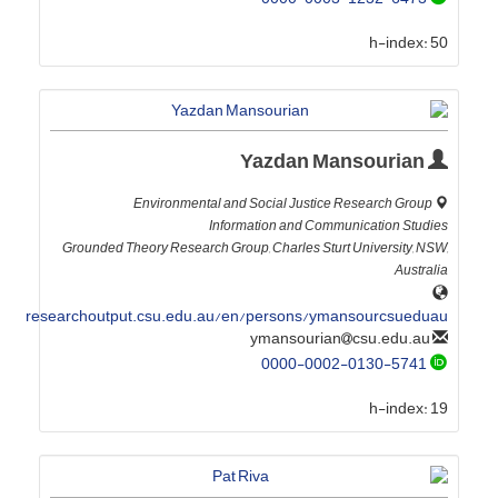
h-index:
50
Yazdan Mansourian
Environmental and Social Justice Research Group
Information and Communication Studies
Grounded Theory Research Group, Charles Sturt University, NSW,
Australia
researchoutput.csu.edu.au/en/persons/ymansourcsueduau
csu.edu.au
ymansourian
0000-0002-0130-5741
h-index:
19