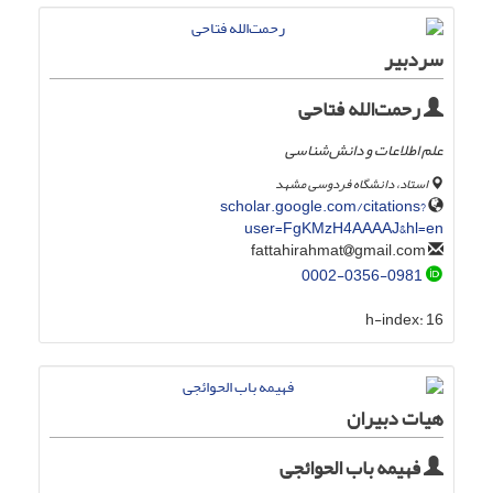
سردبیر
رحمت‌الله فتاحی
علم اطلاعات و دانش‌شناسی
استاد، دانشگاه فردوسی مشهد
scholar.google.com/citations?
user=FgKMzH4AAAAJ&hl=en
gmail.com
fattahirahmat
0002-0356-0981
h-index:
16
هیات دبیران
فهیمه باب الحوائجی