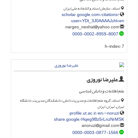
استاد، سازمان اسناد و کتابخانه ملی ایران
scholar.google.com/citations?
user=YDt_3J0AAAAJ&hl=en
yahoo.com
narges_neshat
0000-0002-8959-8007
h-index:
7
علیرضا نوروزی
علم اطلاعات و دانش شناسی
استاد، گروه علم اطلاعات و مدیریت دانش، دانشکدگان مدیریت، دانشگاه
تهران، تهران، ایران
profile.ut.ac.ir/en/~noruzi
share.google/Hqeg9Bz5rLnzNrMSK
gmail.com
anoruzi
0000-0003-0877-1566