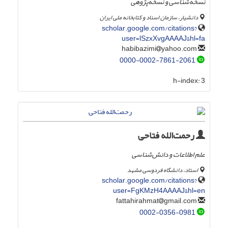
نسخه‌شناسی و نسخه‌پژوهی
دانشیار، سازمان اسناد و کتابخانه ملی ایران
scholar.google.com/citations?
user=lSzxXvgAAAAJ&hl=fa
yahoo.com
habibazimi
0000-0002-7861-2061
h-index:
3
رحمت‌الله فتاحی
علم اطلاعات و دانش‌شناسی
استاد، دانشگاه فردوسی مشهد
scholar.google.com/citations?
user=FgKMzH4AAAAJ&hl=en
gmail.com
fattahirahmat
0002-0356-0981