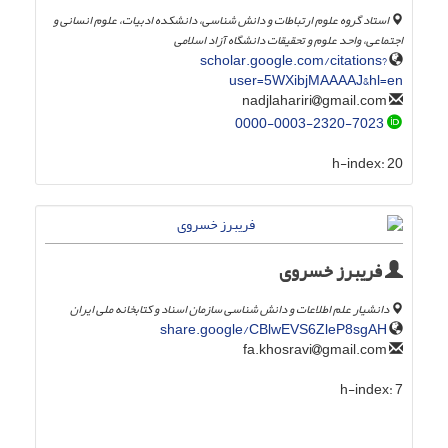
استاد گروه علوم ارتباطات و دانش شناسی، دانشکده ادبیات، علوم انسانی و
اجتماعی، واحد علوم و تحقیقات دانشگاه آزاد اسلامی
scholar.google.com/citations?
user=5WXibjMAAAAJ&hl=en
gmail.com
nadjlahariri
0000-0003-2320-7023
h-index:
20
فریبرز خسروی
دانشیار علم اطلاعات و دانش شناسی سازمان اسناد و کتابخانه ملی ایران
share.google/CBlwEVS6ZleP8sgAH
gmail.com
fa.khosravi
h-index:
7